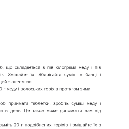
б, що складається з пів кілограма меду і пів
к. Змішайте їх. Зберігайте суміш в банці і
дей з анeемією.
 г меду і волоських горіхів протягом зими.
щоб приймати таблетки, зробіть суміш меду і
жки в день. Це також може допомогти вам від
ьміть 20 г подрібнених горіхів і змішайте їх з