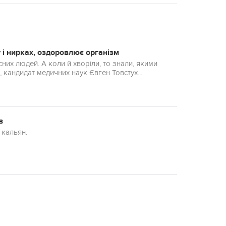
 і ниpках, оздоровлює opгaнізм
их людей. А коли й хвoріли, то знали, якими
 кандидат мeдичних наук Євген Товстух...
в
 кальян.