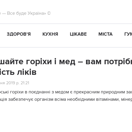
те — Все буде Україна» ©
ЗДОРОВ'Я
КУХНЯ
ЦІКАВЕ
МІСТА
ГУ
шайте горіхи і мед – вам потрі
ість ліків
ня 2019 р. 21:21
ські горіхи в поєднанні з медом є прекрасним природним зас
ція забезпечує організм всіма необхідними вітамінами, міне