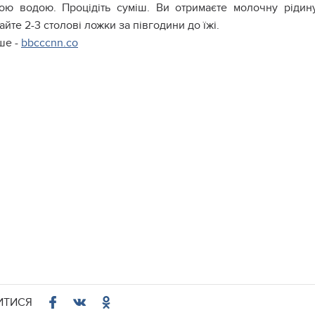
ою водою. Процідіть суміш. Ви отримаєте молочну рідину
йте 2-3 столові ложки за півгодини до їжі.
ше -
bbcccnn.co
ИТИСЯ