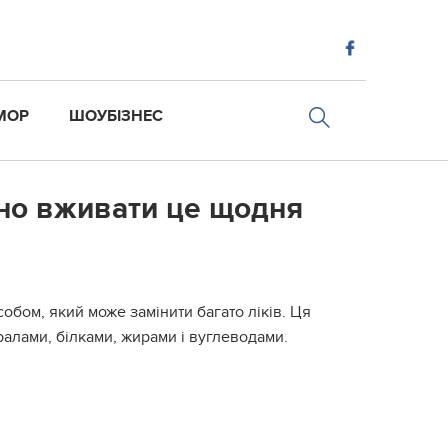
МОР
ШОУБІЗНЕС
бно вживати це щодня
обом, який може замінити багато ліків. Ця
ралами, білками, жирами і вуглеводами.