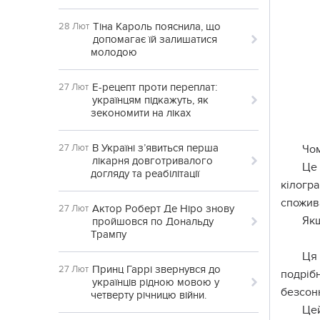
Тіна Кароль пояснила, що
28 Лют
допомагає їй залишатися
молодою
Е-рецепт проти переплат:
27 Лют
українцям підкажуть, як
зекономити на ліках
В Україні з’явиться перша
27 Лют
Чом
лікарня довготривалого
Це 
догляду та реабілітації
кілогр
спожива
Актор Роберт Де Ніро знову
27 Лют
Якщ
пройшовся по Дональду
Трампу
Ця 
Принц Гаррі звернувся до
27 Лют
подріб
українців рідною мовою у
безсон
четверту річницю війни.
Цей