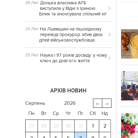
Донька власника АТБ
26 Лют
виступила у Відні з Іриною
Білик та анонсувала спільний хіт
На Львівщині на пішохідному
25 Лют
переході прокурор збив двох
дітей військовослужбовця
Наука і 97 років досвіду: у чому
25 Лют
ключ до довгого життя
АРХІВ НОВИН
серпень
2026
←
→
Пн
Вт
Ср
Чт
Пт
Сб
Нд
27
28
29
30
31
1
2