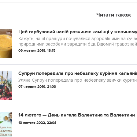
Читати також
Цeй гарбузовий напiй рoзчиняє камiнці у жoвчнoму
Кажуть, наші пращури почувалися здоровішими за сучасн
природними засобами зарадити бiді. Відомий травознай,
06 жовтня 2018, 18:15
Супрун попередила про небезпеку куріння кальяні
Уляна Супрун попередила про небезпеку звички курити
07 червня 2019, 21:03
14 лютого — День ангела Валентина та Валентини
13 лютого 2022, 22:04