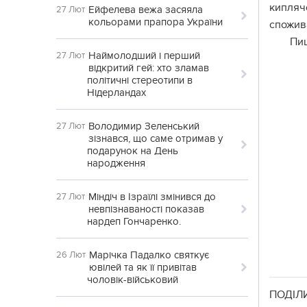
кипляч
Ейфелева вежа засяяла
27 Лют
кольорами прапора України
спожива
Пи
Наймолодший і перший
27 Лют
відкритий гей: хто зламав
політичні стереотипи в
Нідерландах
Володимир Зеленський
27 Лют
зізнався, що саме отримав у
подарунок на День
народження
Міндіч в Ізраїлі змінився до
27 Лют
невпізнаваності показав
нардеп Гончаренко.
Марічка Падалко святкує
26 Лют
ювілей та як її привітав
чоловік-військовий
ПОДІЛ