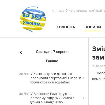
«... і що б не сталось пам'ятай
ГОЛОВНА
НОВИНИ
Змі
Сьогодні,
7 серпня
зам
Раніше
19 берез
Воло
У Києві викрили ділків, які
28 Лют
розливали спиртовмісні напої в
комбіна
промислових масштабах
У Верховній Раді готують
28 Лют
реформу підтримки сімей з
дітьми з інвалідністю