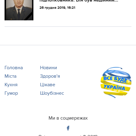
підполковника. Він був надійним
другом, добрим побратимом
26 грудня 2019, 16:21
Головна
Новини
Міста
Здоров'я
Кухня
Цікаве
Гумор
Шоубізнес
Ми в соцмережах