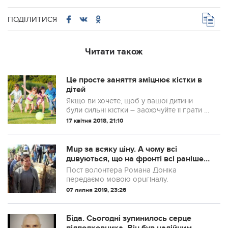
ПОДІЛИТИСЯ
Читати також
Це просте заняття зміцнює кістки в
дітей
Якщо ви хочете, щоб у вашої дитини
були сильні кістки – заохочуйте її грати в
м'яч або займатися силовими вправами,
17 квітня 2018, 21:10
адже це все може допомогти розвинути
сильну опорно-рухову систему, стве...
Мuр за всяку ціну. А чому всі
дuвуються, що на фронті всі раніше
заплановані операції скасовуються і
Пост волонтера Романа Доніка
все на гальмах?
передаємо мовою орuгіналу.
07 липня 2019, 23:26
Бiда. Сьогодні зупинилось серце