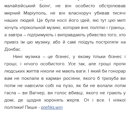
малайзійський Боїнг, не він особисто обстрілював
мирний Маріуполь, не він власноруч убивав тисячі
наших людей. Це були носії його ідей, які тут цієї миті
хочуть «прікольной музикі, которая внє політікі і граніц»,
а завтра – підтримують і виправдають убивство того, хто
привіз їм цю музику, або й самі поїдуть постріляти на
Донбас.
Нині музика – це бізнес, у якому тільки бізнес і
гроші, і нічого особистого. Усе так, але гроші проти
людських життів ніколи не мають ваги. І який би гонорар
вам не поклали в карман росіяни, якого б тризуба ви
потім не навісили собі на пузо, як би не волали потім
гасла – ви Вагнер, ви голос вбивці, якого не грають у
домі, де щодня хоронять жертв. От і все. І ніякої
політики! Пише -
prefiks.win