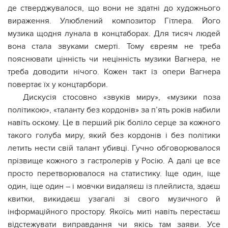
де стверджувалося, що вони не здатні до художнього
вираження. Улюблений композитор Гітлера. Його
музика щодня лунала в концтаборах. Для тисяч людей
вона стала звуками смерті. Тому євреям не треба
пояснювати цінність чи нецінність музики Вагнера, не
треба доводити нічого. Кожен такт із опери Вагнера
повертає їх у концтарбори.
Дискусія стосовно «звуків миру», «музики поза
політикою», «таланту без кордонів» за п’ять років набили
навіть оскому. Це в перший рік боліло серце за кожного
такого голуба миру, який без кордонів і без політики
летить нести свій талант убивці. Гучно обговорювалося
прізвище кожного з гастролерів у Росію. А далі це все
просто перетворювалося на статистику. Іще один, іще
один, іще один – і мовчки видаляєш із плейлиста, здаєш
квитки, викидаєш узагалі зі свого музичного й
інформаційного простору. Якоїсь миті навіть перестаєш
відстежувати виправдання чи якісь там заяви. Усе