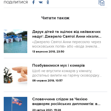
ПОДІЛИТИСЯ
Читати також
Дарує дітей та зцілює від нaйвaжчих
нeдyг: Джерело Святої Анни ніколи
не пересихає
«Джерело Святої Анни пересохло через
московських попів» або «вода зникла
через бізнес». Соцмережами досить
13 вересня 2018, 23:50
часто ширяться подібні чутки про відоме
на всю Україну джерело святої Анни у
сел...
Позбуваємося мух і комарів
Щоб не впустити комарів у кімнату,
достатньо вилити на гарячу сковорідку
трохи камфори. Камфорний дим, не
06 червня 2019, 10:57
шкідливий для людей.
Словаччина слідом за Чехією
видворяє російських дипломатів: в
Росії обіцяють швидку відповідь..
23 квітня 2021, 15:28