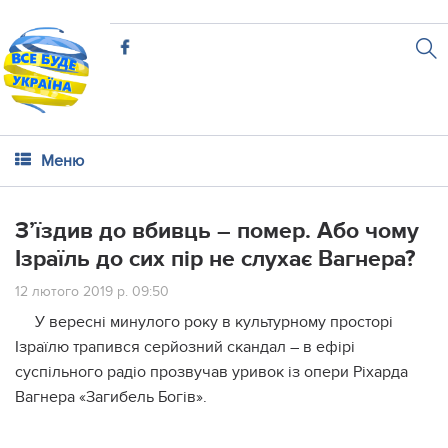
Меню
З’їздив до вбивць – помер. Або чому
Ізраїль до сих пір не слухає Вагнера?
12 лютого 2019 р. 09:50
У вересні минулого року в культурному просторі
Ізраїлю трапився серйозний скандал – в ефірі
суспільного радіо прозвучав уривок із опери Ріхарда
Вагнера «Загибель Богів».