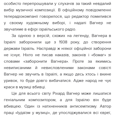
особисто перепрошували у слухачів за такий невдалий
вибір музичної композиції. В офіційному повідомленні
телерадіокомпанії говорилося, що редактор помилився
у своєму художньому виборі, і надалі Вагнер не
звучатиме в ефірі ізраїльського радіо.
За однією з версій, схожих на легенду, Вагнера в
Ізраїлі заборонили ще з 1938 року, до створення
держави Ізраїль. Насправді ж ніякої офіційної заборони
не існує. Ніхто не писав наказів, законів і «бомаг» зі
словами «заборонити Вагнера». Проте за якимись
невиписаними й невисловленими законами совісті
Вагнер не звучить в Ізраїлі, а якщо десь хтось і вкине
уривок, то буде довго вибачатися. Адже народ не чує
краси в музиці вбивці.
Це для всього світу Ріхард Вагнер може лишатися
геніальним композитором, а для Ізраїлю він буде
вбивцею. Один із натхненників антисемітизму. Автор
праці «Іудаїзм у музиці», де упосліджувалися всі євреї,