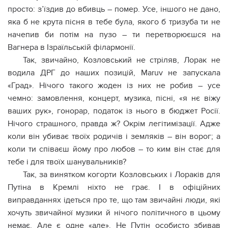
просто: з’їздив до вбивць – помер. Усе, іншого не дано,
яка б не крута пісня в тебе була, якого б тризуба ти не
начепив би потім на пузо – ти перетворюєшся на
Вагнера в Ізраїльській філармонії.
Так, звичайно, Козловський не стріляв, Лорак не
водила ДРГ до наших позицій, Maruv не запускала
«Град». Нічого такого жоден із них не робив – усе
чемно: замовлення, концерт, музика, пісні, «я нє віжу
ваших рук», гонорар, податок із нього в бюджет Росії.
Нічого страшного, правда ж? Окрім легітимізації. Адже
коли він убиває твоїх родичів і земляків – він ворог; а
коли ти співаєш йому про любов – то ким він стає для
тебе і для твоїх шанувальників?
Так, за винятком когорти Козловських і Лораків для
Путіна в Кремлі ніхто не грає. І в офіційних
виправданнях ідеться про те, що там звичайні люди, які
хочуть звичайної музики й нічого політичного в цьому
немає. Але є одне «але». Не Путін особисто збивав