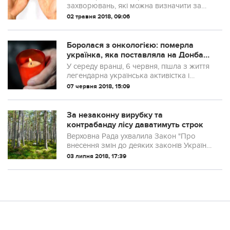
захворювань, які можна визначити за
станом рук.
02 травня 2018, 09:06
Боролася з онкологією: померла
українка, яка поставляла на Донбас
унікальні речі
У середу вранці, 6 червня, пішла з життя
легендарна українська активістка і
волонтер, яка постачала бійцям ЗСУ
07 червня 2018, 15:09
унікальні костюми
За незаконну вирубку та
контрабанду лісу даватимуть строк
Верховна Рада ухвалила Закон "Про
внесення змін до деяких законів України
щодо збереження українських лісів та
03 липня 2018, 17:39
запобігання незаконному вивезенню
необроблених лісоматеріалів".