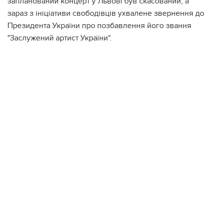
запланований концерт у Львові був скасований, а
зараз з ініціативи свободівців ухвалене звернення до
Президента України про позбавлення його звання
"Заслужений артист України".