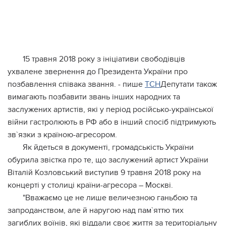
15 травня 2018 року з ініціативи свободівців
ухвалене звернення до Президента України про
позбавлення співака звання. - пише
ТСН
Депутати також
вимагають позбавити звань інших народних та
заслужених артистів, які у період російсько-української
війни гастролюють в РФ або в інший спосіб підтримують
зв`язки з країною-агресором.
Як йдеться в документі, громадськість України
обурила звістка про те, що заслужений артист України
Віталій Козловський виступив 9 травня 2018 року на
концерті у столиці країни-агресора – Москві.
"Вважаємо це не лише величезною ганьбою та
запроданством, але й наругою над пам`яттю тих
загиблих воїнів, які віддали своє життя за територіальну