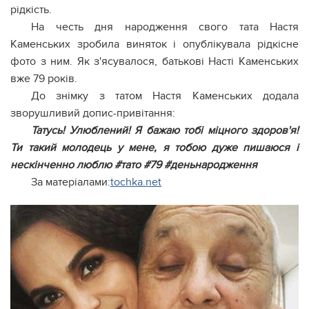
рідкість.
На честь дня народження свого тата Настя
Каменських зробила виняток і опублікувала рідкісне
фото з ним. Як з'ясувалося, батькові Насті Каменських
вже 79 років.
До знімку з татом Настя Каменських додала
зворушливий допис-привітання:
Татусь! Улюблений! Я бажаю тобі міцного здоров'я!
Ти такий молодець у мене, я тобою дуже пишаюся і
нескінченно люблю #тато #79 #деньнародження
За матеріалами:
tochka.net