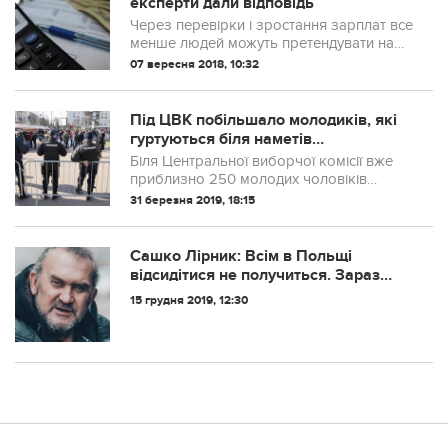
експерти дали відповідь
Через перевірки і зростання зарплат все
менше людей можуть претендувати на
пільги від держави
07 вересня 2018, 10:32
Під ЦВК побільшало молодиків, які
гуртуються біля наметів
"приймальня нардепа"
Біля Центральної виборчої комісії вже
приблизно 250 молодих чоловіків
спортивної статури, які запевняють, що
31 березня 2019, 18:15
прийшли для того, щоб не допустити
"дебошу", і гуртуються вони біля наметів
з ...
Сашко Лірник: Всім в Польщі
відсидітися не получиться. Зараз
нас, українців, ведуть на рoзстріл.
15 грудня 2019, 12:30
Так, поки моральний. Але тут
недовго лишилося.