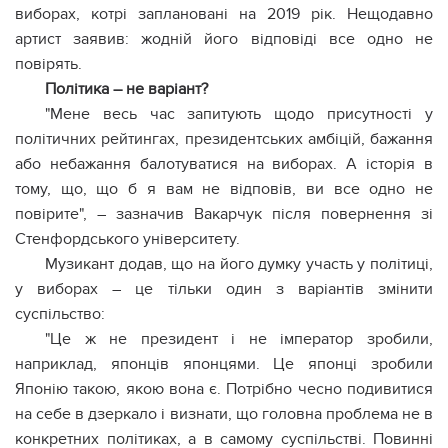
виборах, котрі заплановані на 2019 рік. Нещодавно
артист заявив: жодній його відповіді все одно не
повірять.
Політика – не варіант?
"Мене весь час запитують щодо присутності у
політичних рейтингах, президентських амбіцій, бажання
або небажання балотуватися на виборах. А історія в
тому, що, що б я вам не відповів, ви все одно не
повірите", – зазначив Вакарчук після повернення зі
Стенфордського університету.
Музикант додав, що на його думку участь у політиці,
у виборах – це тільки один з варіантів змінити
суспільство:
"Це ж не президент і не імператор зробили,
наприклад, японців японцями. Це японці зробили
Японію такою, якою вона є. Потрібно чесно подивитися
на себе в дзеркало і визнати, що головна проблема не в
конкретних політиках, а в самому суспільстві. Повинні