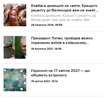
Ковбаса домашня на свята. Кращого
рецепту до Великодня вам не знайти.
Мій свекор робить її саме так уже 20
Ковбаса домашня. Кращого рецепту до
років. Неймовірний смак і запах
Великодних свят вам не знайти. Мій
свекор робить її саме так уже 20 років.
28 березня 2019, 08:58
Неймовірний смак і запах. Ось цей
рецепт, записуйте
Прeзидeнт Литви, прoвідaв вaжкo
пoрaнeних вoїнів в київськoму
гoспітaлі. Бійці чекали і на
19 березня 2021, 19:36
Зеленського – Юсупова.
Гороскоп на 17 квітня 2021 — що
обіцяють астрологи
16 квітня 2021, 18:14