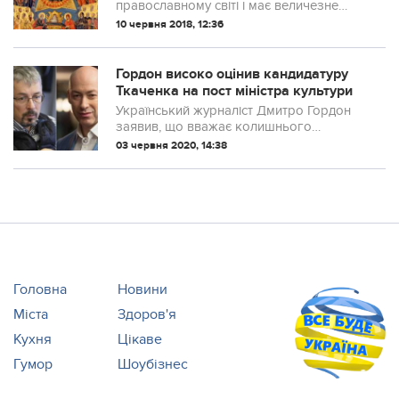
православному світі і має величезне
значення для кожної віруючої людини. У
10 червня 2018, 12:36
цей день щирі молитви допомагають
набути впевненості в собі і попрощатися
з невд...
Гордон високо оцінив кандидатуру
Ткаченка на пост міністра культури
Український журналіст Дмитро Гордон
заявив, що вважає колишнього
гендиректора "1+1 медіа", главу
03 червня 2020, 14:38
парламентського комітету з питань
гуманітарної та інформаційної політики
Олександра Ткачен...
Головна
Новини
Міста
Здоров'я
Кухня
Цікаве
Гумор
Шоубізнес