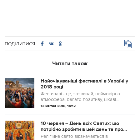
ПОДІЛИТИСЯ
Читати також
Найочікуваніші фестивалі в Україні у
2018 році
Фестивалі - це, зазвичай, неймовірна
атмосфера, багато позитиву, цікаві
пригоди та знайомства; це прекрасна
13 квітня 2018, 16:12
нагода вибратися з дому і помандрувати
у ще невідомі або ж вже улюблені кутки
к...
10 червня – День всіх Святих: що
потрібно зробити в цей день та про
що просять Господа
Релігійне свято відзначається в