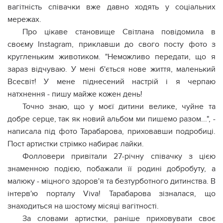
вагітність співачки вже давно ходять у соціальних
мережах.
Про цікаве становище Світлана повідомила в
своєму Instagram, приклавши до свого посту фото з
кругленьким животиком. "Неможливо передати, що я
зараз відчуваю. У мені б'ється нове життя, маленький
Всесвіт! У мене піднесений настрій і я черпаю
натхнення - пишу майже кожен день!
Точно знаю, що у моєї дитини велике, чуйне та
добре серце, так як новий альбом ми пишемо разом...", -
написала під фото Тарабарова, приховавши подробиці.
Пост артистки стрімко набирає лайки.
Фолловери привітали 27-річну співачку з цією
знаменною подією, побажали її родині добробуту, а
малюку - міцного здоров'я та безтурботного дитинства. В
інтерв'ю порталу Viva! Тарабарова зізналася, що
знаходиться на шостому місяці вагітності.
За словами артистки, раніше приховувати своє