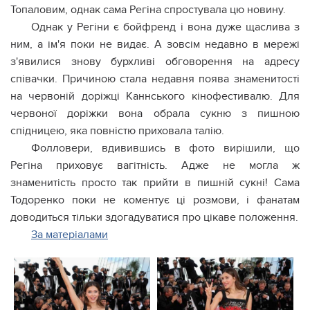
Топаловим, однак сама Регіна спростувала цю новину.
Однак у Регіни є бойфренд і вона дуже щаслива з
ним, а ім'я поки не видає. А зовсім недавно в мережі
з'явилися знову бурхливі обговорення на адресу
співачки. Причиною стала недавня поява знаменитості
на червоній доріжці Каннського кінофестивалю. Для
червоної доріжки вона обрала сукню з пишною
спідницею, яка повністю приховала талію.
Фолловери, вдивившись в фото вирішили, що
Регіна приховує вагітність. Адже не могла ж
знаменитість просто так прийти в пишній сукні! Сама
Тодоренко поки не коментує ці розмови, і фанатам
доводиться тільки здогадуватися про цікаве положення.
За матеріалами