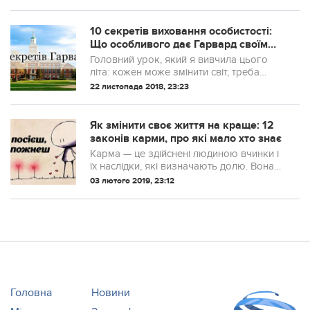
10 секретів виховання особистості:
Що особливого дає Гарвард своїм
студентам
Головний урок, який я вивчила цього
літа: кожен може змінити світ, треба
лише докласти особистих зусиль
22 листопада 2018, 23:23
Як змінити своє життя на краще: 12
законів карми, про які мало хто знає
Карма — це здійснені людиною вчинки і
їх наслідки, які визначають долю. Вона
допомагає нам переосмислити життя і
03 лютого 2019, 23:12
витягти з нього будь-які уроки. «Не
можна уникнути результатів наших
вчинк...
Головна
Новини