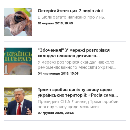
Остерігайтеся цих 7 видів ліні
В Біблії багато написано про лінь.
18 червня 2018, 19:40
"Збочення!" У мережі розгорівся
скандал навколо дитячого
підручника для українських шкіл
У мережі розгорівся скандал навколо
ремомендованного Міносвіти України
підручника літератури для 11-го класу. У
04 листопада 2018, 15:03
книгу включили розповідь з описом
гомосексуальних зв'язків.
Трамп зробив цинічну заяву щодо
українських територій: «Росія сама
захопить»
Президент США Дональд Трамп зробив
чергову заяву щодо можливих
територіальних рішень у межах мирного
07 грудня 2025, 20:46
плану.