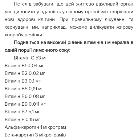
Не слід забувати, що цей життєво важливий орган
має дивовижну здатність у нашому організмі створювати
нові здорові клітини. При правильному лікуванні та
харчуванні ми, наприклад, можемо вилікувати жирову
хворобу печінки.
Подивіться на високий рівень вітамінів і мінералів в
одній порції лимонного соку:
Вітамін С 53 мг
Вітамін B1 0,04 мг
Вітамін В2 0,02 мг
Вітамін B3 0,1 мг
Вітамін B5 0,19 мг
Вітамін B6 0,08 мг
Вітамін В9 0,011 мг
Вітамін B7 5,1 мг
Вітамін Е 0,15 мг
Альфа-каротин 1 мікрограм
Бета-каротин 3 мікрограмів