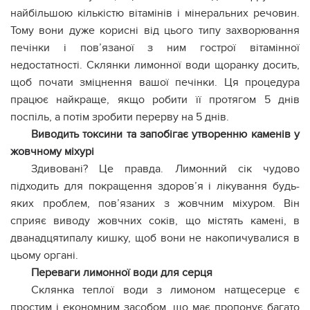
найбільшою кількістю вітамінів і мінеральних речовин.
Тому вони дуже корисні від цього типу захворювання
печінки і пов’язаної з ним гострої вітамінної
недостатності. Склянки лимонної води щоранку досить,
щоб почати зміцнення вашої печінки. Ця процедура
працює найкраще, якщо робити її протягом 5 днів
поспіль, а потім зробити перерву на 5 днів.
Виводить токсини та запобігає утворенню каменів у
жовчному міхурі
Здивовані? Це правда. Лимонний сік чудово
підходить для покращення здоров’я і лікування будь-
яких проблем, пов’язаних з жовчним міхуром. Він
сприяє виводу жовчних соків, що містять камені, в
дванадцятипалу кишку, щоб вони не накопичувалися в
цьому органі.
Переваги лимонної води для серця
Склянка теплої води з лимоном натщесерце є
простим і економним засобом, що має пропонує багато