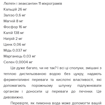
Лютеїн і зеаксантин 11 мікрограмів
Кальцій 26 мг
Залізо 0,6 мг
Магній 8 мг
Фосфор 16 мг
Калій 138 мг
Натрій 2 мг
Цинк 0,06 мг
Мідь 0,037 мг
Марганець 0,03 мг
Селен 0,0004 мг
Це дуже багато, чи не так? І всі ці сполуки, змішані з
теплою дистильованою водою без цукру, надають
ферментативні переваги та кислотні властивості, які
допомагають порожньому шлунку підлужнювати
організм і доносити ці переваги до печінки. Це
дивовижно.
Перевірте, як лимонна вода може допомогти вашій