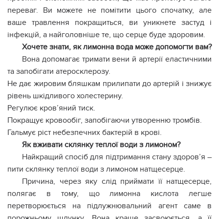
переваг. Ви можете не помітити цього спочатку, але
ваше травлення покращиться, ви уникнете застуд і
інфекцій, а найголовніше те, що серце буде здоровим.
Хочете знати, як лимонна вода може допомогти вам?
Вона допомагає тримати вени й артерії еластичними
та запобігати атеросклерозу.
Не дає жировим бляшкам прилипати до артерій і знижує
рівень шкідливого холестерину.
Регулює кров’яний тиск.
Покращує кровообіг, запобігаючи утворенню тромбів.
Гальмує ріст небезпечних бактерій в крові.
Як вживати склянку теплої води з лимоном?
Найкращий спосіб для підтримання стану здоров’я –
пити склянку теплої води з лимоном натщесерце.
Причина, через яку слід приймати її натщесерце,
полягає в тому, що лимонна кислота легше
перетворюється на підлужнювальний агент саме в
порожньому шлунку. Вона краще засвоюється, а її