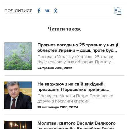
ПОДІЛИТИСЯ
Читати також
Прогноз погоди на 25 травня: у низці
областей України – дощі, проте буде
тепло
Погода в Україні у п’ятницю, 25 травня,
буде теплою у всіх областях. Проте у
західних регіонах країни та частині
24 травня 2018, 20:16
східних пройдуть дощі, а на решті
території погода буде сухою та
сонячною.
Не зважаючu на свій вихідний,
президент Порошенко прийняв
важливе рішення по війні з Росією.
Президент України Петро Порошенко
доручив посилити системи
радіоелектронної боротьби і побудувати
18 листопада 2018, 20:24
завод з виробництва боєприпасів з
вітчизняної сировини.
Молитва, святого Василія Великого
на всяку потребу. Возлюбімо Господа