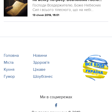
і Його молитви, як самих себе!
Господи Вседержителю, Боже Небесних
Сил і всього тілесного, що на небі
живеш і нас, смиренних доглядаєш,
13 січня 2019, 16:01
серця і думки випробовуєш і те, що є
таємне в людині, добре бачиш,
Безпочаткове і ...
Головна
Новини
Міста
Здоров'я
Кухня
Цікаве
Гумор
Шоубізнес
Ми в соцмережах