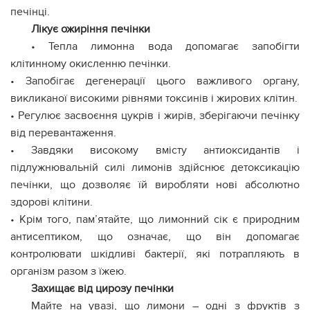
печінці.
Лікує ожиріння печінки
• Тепла лимонна вода допомагає запобігти
клітинному окисленню печінки.
• Запобігає дегенерації цього важливого органу,
викликаної високими рівнями токсинів і жирових клітин.
• Регулює засвоєння цукрів і жирів, зберігаючи печінку
від перевантаження.
• Завдяки високому вмісту антиоксидантів і
підлужнювальній силі лимонів здійснює детоксикацію
печінки, що дозволяє їй виробляти нові абсолютно
здорові клітини.
• Крім того, пам’ятайте, що лимонний сік є природним
антисептиком, що означає, що він допомагає
контролювати шкідливі бактерії, які потрапляють в
організм разом з їжею.
Захищає від цирозу печінки
Майте на увазі, що лимони – одні з фруктів з