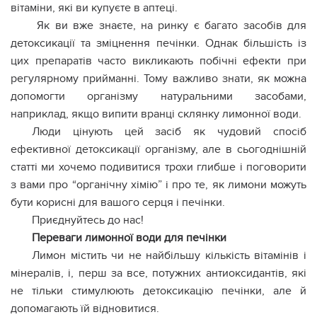
вітаміни, які ви купуєте в аптеці.
Як ви вже знаєте, на ринку є багато засобів для
детоксикації та зміцнення печінки. Однак більшість із
цих препаратів часто викликають побічні ефекти при
регулярному прийманні. Тому важливо знати, як можна
допомогти організму натуральними засобами,
наприклад, якщо випити вранці склянку лимонної води.
Люди цінують цей засіб як чудовий спосіб
ефективної детоксикації організму, але в сьогоднішній
статті ми хочемо подивитися трохи глибше і поговорити
з вами про “органічну хімію” і про те, як лимони можуть
бути корисні для вашого серця і печінки.
Приєднуйтесь до нас!
Переваги лимонної води для печінки
Лимон містить чи не найбільшу кількість вітамінів і
мінералів, і, перш за все, потужних антиоксидантів, які
не тільки стимулюють детоксикацію печінки, але й
допомагають їй відновитися.