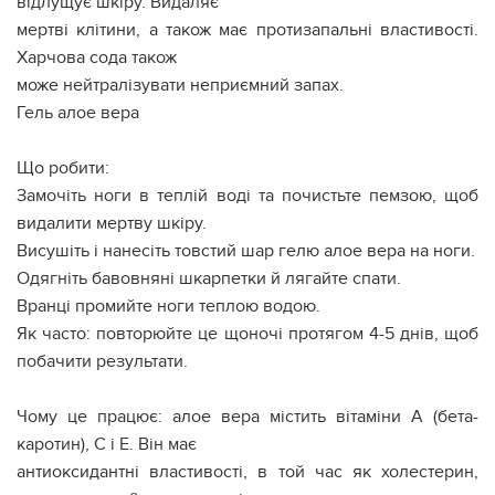
відлущує шкіру. Видаляє
мертві клітини, а також має протизапальні властивості.
Харчова сода також
може нейтралізувати неприємний запах.
Гель алое вера
Що робити:
Замочіть ноги в теплій воді та почистьте пемзою, щоб
видалити мертву шкіру.
Висушіть і нанесіть товстий шар гелю алое вера на ноги.
Одягніть бавовняні шкарпетки й лягайте спати.
Вранці промийте ноги теплою водою.
Як часто: повторюйте це щоночі протягом 4-5 днів, щоб
побачити результати.
Чому це працює: алое вера містить вітаміни А (бета-
каротин), С і Е. Він має
антиоксидантні властивості, в той час як холестерин,