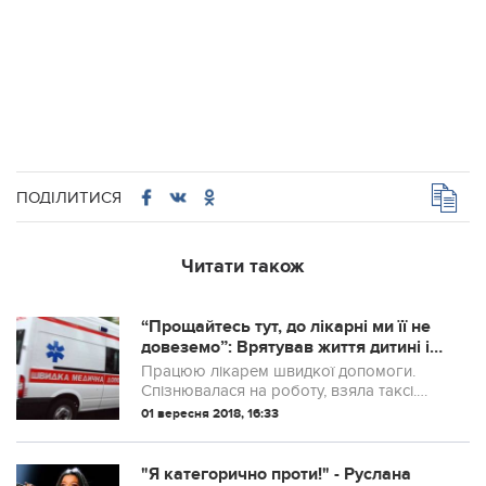
ПОДІЛИТИСЯ
Читати також
“Прощайтесь тут, до лікарні ми її не
довеземо”: Врятував життя дитині і
за це звільнили з роботи
Працюю лікарем швидкої допомоги.
Спізнювалася на роботу, взяла таксі.
Їдемо мовчки. Тут у мене дзвонить
01 вересня 2018, 16:33
телефон. Дивлюся, подруга моя.
Виявилося, у її трирічного сина висока
температура і...
"Я категорично проти!" - Руслана