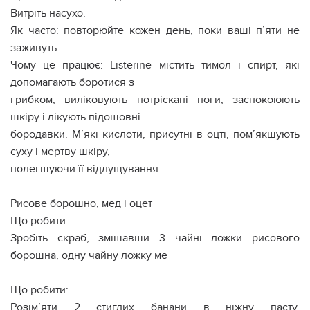
Витріть насухо.
Як часто: повторюйте кожен день, поки ваші п’яти не
заживуть.
Чому це працює: Listerine містить тимол і спирт, які
допомагають боротися з
грибком, виліковують потріскані ноги, заспокоюють
шкіру і лікують підошовні
бородавки. М’які кислоти, присутні в оцті, пом’якшують
суху і мертву шкіру,
полегшуючи її відлущування.
Рисове борошно, мед і оцет
Що робити:
Зробіть скраб, змішавши 3 чайні ложки рисового
борошна, одну чайну ложку ме
Що робити:
Розім’яти 2 стиглих банани в ніжну пасту.