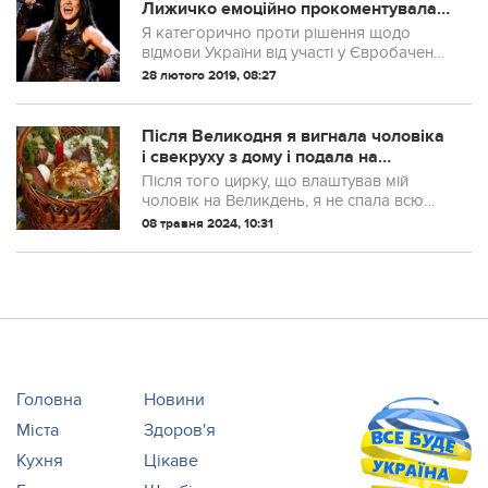
Лижичко емоційно прокоментувала
відмову України від участі в
Я категорично проти рішення щодо
Євробаченні.
відмови України від участі у Євробаченні
2019!
28 лютого 2019, 08:27
Після Великодня я вигнала чоловіка
і свекруху з дому і подала на
розлучення. Адже більше не мала
Після того цирку, що влаштував мій
сил терпіти їх постійні докори
чоловік на Великдень, я не спала всю
ніч. Та на ранок замість того, щоб
08 травня 2024, 10:31
насварити сина Валентина Степанівна
звинуватила в усьому мене.
Головна
Новини
Міста
Здоров'я
Кухня
Цікаве