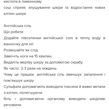
кислота в лимонному
соці сприяє злущування шкіри та відростання нових
клітин шкіри.
Англійська сіль
Що робити:
Додайте півсклянки англійської солі в теплу воду в
ванночку для ніг.
Розмішайте як слід.
Замочіть ноги на 15 хвилин.
Видаліть мертву шкіру за допомогою скрабу.
Як часто: 2-3 рази на тиждень.
Чому це працює: англійська сіль зменшує запалення і
пом’якшує шкіру.
Сульфати допомагають виводити токсини й важкі метали
з клітин, полегшуючи
біль і допомагаючи організму виводити шкідливі
речовини.