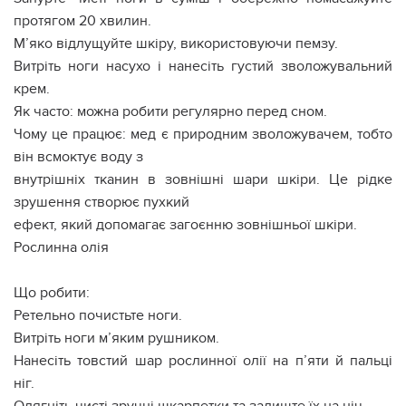
протягом 20 хвилин.
М’яко відлущуйте шкіру, використовуючи пемзу.
Витріть ноги насухо і нанесіть густий зволожувальний
крем.
Як часто: можна робити регулярно перед сном.
Чому це працює: мед є природним зволожувачем, тобто
він всмоктує воду з
внутрішніх тканин в зовнішні шари шкіри. Це рідке
зрушення створює пухкий
ефект, який допомагає загоєнню зовнішньої шкіри.
Рослинна олія
Що робити:
Ретельно почистьте ноги.
Витріть ноги м’яким рушником.
Нанесіть товстий шар рослинної олії на п’яти й пальці
ніг.