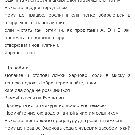
Одягніть чисті зручні шкарпетки та залиште їх на ніч.
Як часто: щодня перед сном.
Чому це працює: рослинні олії легко вбираються в
шкіру. Більшість рослинних
олій містять такі вітаміни, як провітамін А, D і Е, які
допомагають живити шкіру і
створювати нові клітини.
Харчова сода
Що робити:
Додайте 3 столові ложки харчової соди в миску з
теплою водою. Добре перемішайте, поки
харчова сода не розчиниться.
Замочіть ноги на 15 хвилин.
Приберіть ноги та акуратно почистьте пемзою.
Промийте чистою водою і витріть чистим рушником.
Як часто: повторюйте процедуру два рази на тиждень.
Чому це працює: Харчова сода є чудовим засобом, який