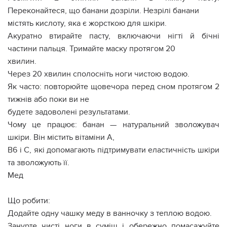
Переконайтеся, що банани дозріли. Незрілі банани
містять кислоту, яка є жорсткою для шкіри.
Акуратно втирайте пасту, включаючи нігті й бічні
частини пальця. Тримайте маску протягом 20
хвилин.
Через 20 хвилин сполосніть ноги чистою водою.
Як часто: повторюйте щовечора перед сном протягом 2
тижнів або поки ви не
будете задоволені результатами.
Чому це працює: банан — натуральний зволожувач
шкіри. Він містить вітаміни А,
В6 і С, які допомагають підтримувати еластичність шкіри
та зволожують її.
Мед
Що робити:
Додайте одну чашку меду в ванночку з теплою водою.
Занурте чисті ноги в суміш і обережно помасажуйте