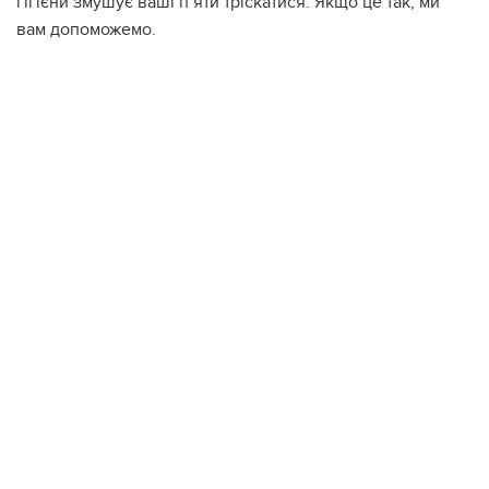
гігієни змушує ваші п’яти тріскатися. Якщо це так, ми
вам допоможемо.