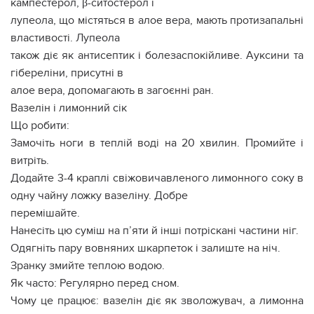
кампестерол, β-ситостерол і
лупеола, що містяться в алое вера, мають протизапальні
властивості. Лупеола
також діє як антисептик і болезаспокійливе. Ауксини та
гібереліни, присутні в
алое вера, допомагають в загоєнні ран.
Вазелін і лимонний сік
Що робити:
Замочіть ноги в теплій воді на 20 хвилин. Промийте і
витріть.
Додайте 3-4 краплі свіжовичавленого лимонного соку в
одну чайну ложку вазеліну. Добре
перемішайте.
Нанесіть цю суміш на п’яти й інші потріскані частини ніг.
Одягніть пару вовняних шкарпеток і залиште на ніч.
Зранку змийте теплою водою.
Як часто: Регулярно перед сном.
Чому це працює: вазелін діє як зволожувач, а лимонна