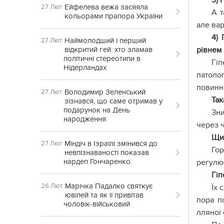
3) 
Ейфелева вежа засяяла
27 Лют
А т
кольорами прапора України
але вар
4) 
Наймолодший і перший
27 Лют
відкритий гей: хто зламав
рівнем 
політичні стереотипи в
Гіп
Нідерландах
патолог
повинн
Володимир Зеленський
27 Лют
Так
зізнався, що саме отримав у
подарунок на День
Зни
народження
через 
Щит
Міндіч в Ізраїлі змінився до
27 Лют
Го
невпізнаваності показав
нардеп Гончаренко.
регулю
Гіп
Марічка Падалко святкує
26 Лют
Їх 
ювілей та як її привітав
пора п
чоловік-військовий
лляної 