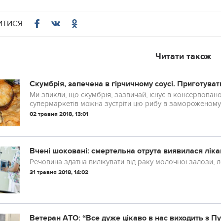
ИТИСЯ
Читати також
Скумбрія, запечена в гірчичному соусі. Приготувати
Ми звикли, що скумбрія, зазвичай, існує в консервовано
супермаркетів можна зустріти цю рибу в замороженому в
02 травня 2018, 13:01
Вчені шоковані: смертельна отрута виявилася ліка
Речовина здатна вилікувати від раку молочної залози, л
31 травня 2018, 14:02
Вeтeрaн AТO: “Вce дужe цiкaвo в нac виxoдить з 