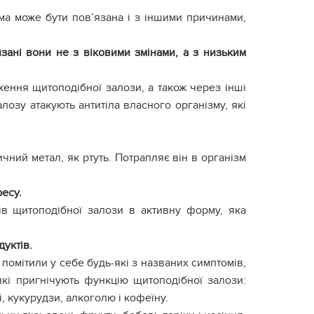
ома може бути пов’язана і з іншими причинами,
язані вони не з віковими змінами, а з низьким
ення щитоподібної залози, а також через інші
лозу атакують антитіла власного організму, які
ний метал, як ртуть. Потрапляє він в організм
ресу.
в щитоподібної залози в активну форму, яка
уктів.
 помітили у себе будь-які з названих симптомів,
які пригнічують функцію щитоподібної залози:
і, кукурудзи, алкоголю і кофеїну.