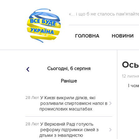
«... і що б не сталось пам'ятай
ГОЛОВНА
НОВИНИ
Ось
Сьогодні,
6 серпня
12 липня
Раніше
І чо
У Києві викрили ділків, які
28 Лют
розливали спиртовмісні напої в
промислових масштабах
У Верховній Раді готують
28 Лют
реформу підтримки сімей з
дітьми з інвалідністю