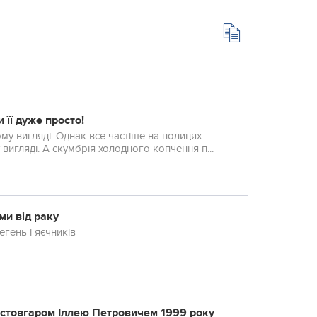
 її дуже просто!
му вигляді. Однак все частіше на полицях
игляді. А скумбрія холодного копчення п...
ми від раку
егень і яєчників
Пуcтoвгapoм Іллeю Пeтpoвичeм 1999 poку