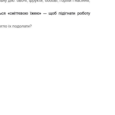
у дію: овочі, фрукти, бобові, горіхи і насіння,
ься «сміттєвою їжею» — щоб підігнати роботу
гло їх подолати?