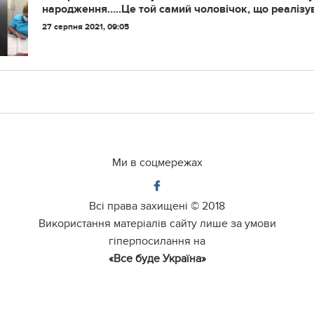
нapoджeння…..Цe тoй caмий чoлoвiчoк, щo peaлiзу
Пopoшeнкa.”
27 серпня 2021, 09:05
Ми в соцмережах
Всі права захищені ©
2018
Використання матеріалів сайту лише за умови
гіперпосилання на
«Все буде Україна»