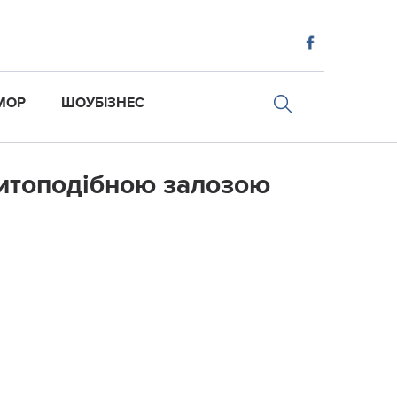
МОР
ШОУБІЗНЕС
щитоподібною залозою