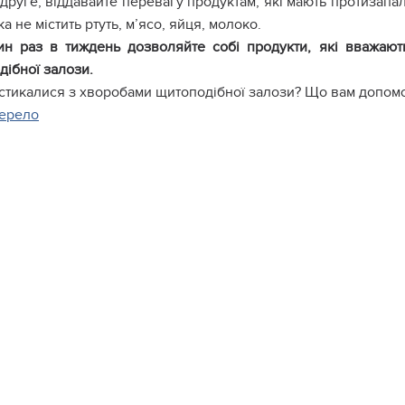
друге, віддавайте перевагу продуктам, які мають протизапальн
ка не містить ртуть, м’ясо, яйця, молоко.
н раз в тиждень дозволяйте собі продукти, які вважают
дібної залози.
стикалися з хворобами щитоподібної залози? Що вам допомо
ерело