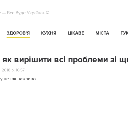
те — Все буде Україна» ©
ЗДОРОВ'Я
КУХНЯ
ЦІКАВЕ
МІСТА
ГУ
 як вирішити всі проблеми зі 
 2018 р. 16:57
му це так важливо …