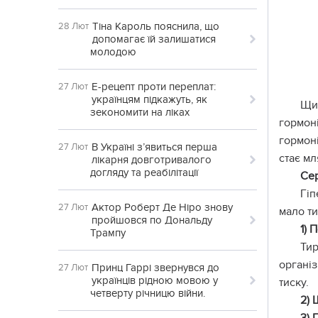
Тіна Кароль пояснила, що
28 Лют
допомагає їй залишатися
молодою
Е-рецепт проти переплат:
27 Лют
українцям підкажуть, як
Щит
зекономити на ліках
гормон
гормон
В Україні з’явиться перша
27 Лют
стає мл
лікарня довготривалого
догляду та реабілітації
Сер
Гіп
Актор Роберт Де Ніро знову
27 Лют
мало ти
пройшовся по Дональду
1) 
Трампу
Ти
органі
Принц Гаррі звернувся до
27 Лют
українців рідною мовою у
тиску.
четверту річницю війни.
2) 