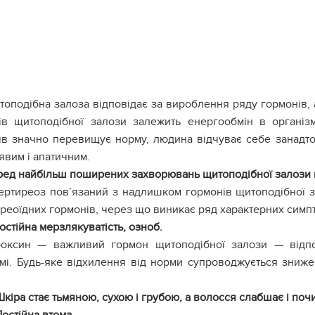
оподібна залоза відповідає за вироблення ряду гормонів, а
ів щитоподібної залози залежить енергообмін в організм
ів значно перевищує норму, людина відчуває себе занадто
явим і апатичним.
ед найбільш поширених захворювань щитоподібної залози в
ертиреоз пов’язаний з надлишком гормонів щитоподібної з
реоїдних гормонів, через що виникає ряд характерних симпт
Постійна мерзлякуватість, озноб.
роксин — важливий гормон щитоподібної залози — відпо
змі. Будь-яке відхилення від норми супроводжується зниже
Шкіра стає тьмяною, сухою і грубою, а волосся слабшає і поч