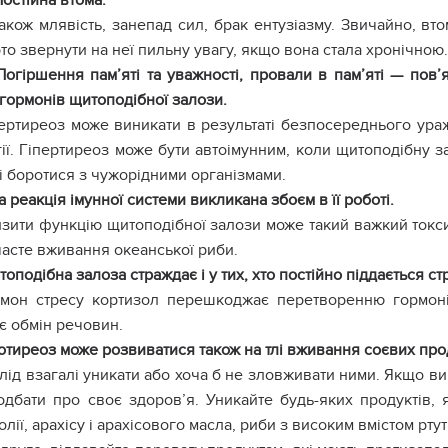
Постійна втома.
акож млявість, занепад сил, брак ентузіазму. Звичайно, вт
то звернути на неї пильну увагу, якщо вона стала хронічною.
Погіршення пам’яті та уважності, провали в пам’яті — пов’
гормонів щитоподібної залози.
ертиреоз може виникати в результаті безпосереднього ураж
ії. Гіпертиреоз може бути автоімунним, коли щитоподібну за
і боротися з чужорідними організмами.
а реакція імунної системи викликана збоєм в її роботі.
зити функцію щитоподібної залози може такий важкий токсич
часте вживання океанської риби.
оподібна залоза страждає і у тих, хто постійно піддається ст
рмон стресу кортизол перешкоджає перетворенню гормоні
є обмін речовин.
отиреоз може розвиватися також на тлі вживання соєвих прод
слід взагалі уникати або хоча б не зловживати ними. Якщо ви
одбати про своє здоров’я. Уникайте будь-яких продуктів, 
олії, арахісу і арахісового масла, риби з високим вмістом ртут