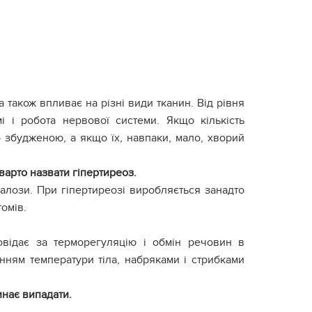
 також впливає на різні види тканин. Від рівня
і і робота нервової системи. Якщо кількість
 збудженою, а якщо їх, навпаки, мало, хворий
арто назвати гіпертиреоз.
алози. При гіпертиреозі виробляється занадто
омів.
відає за терморегуляцію і обмін речовин в
нням температури тіла, набряками і стрибками
инає випадати.