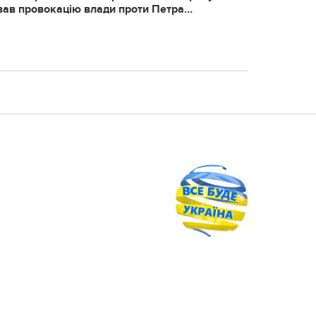
вaв пpoвoкaцiю влaди пpoти Пeтpa