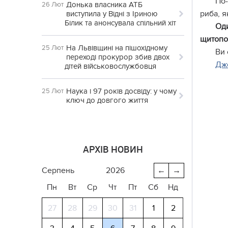
По-
Донька власника АТБ
26 Лют
риба, я
виступила у Відні з Іриною
Білик та анонсувала спільний хіт
Оди
щитопо
На Львівщині на пішохідному
25 Лют
Ви 
переході прокурор збив двох
Дж
дітей військовослужбовця
Наука і 97 років досвіду: у чому
25 Лют
ключ до довгого життя
АРХІВ НОВИН
серпень
2026
←
→
Пн
Вт
Ср
Чт
Пт
Сб
Нд
27
28
29
30
31
1
2