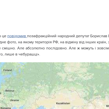
о це
повідомив
позафракційний народний депутат Борислав Б
дне фото, на якому територія РФ, на відміну від інших країн,
 смішно. Але абсолютно послідовно. Але ж можуть і зовсім
І то, лише в чебурашці».