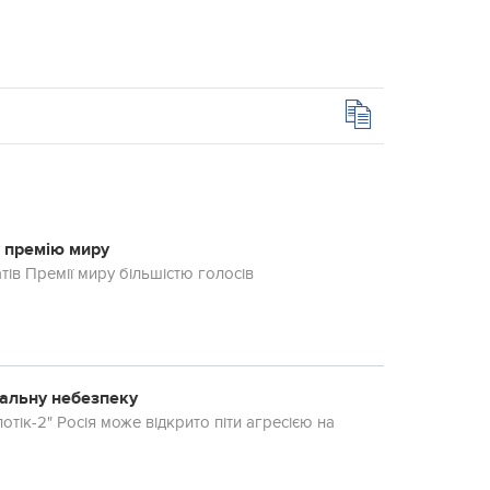
у премію миру
ів Премії миру більшістю голосів
обальну небезпеку
тік-2" Росія може відкрито піти агресією на