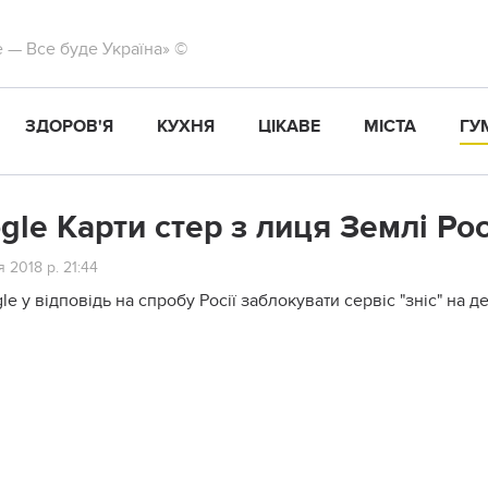
те — Все буде Україна» ©
ЗДОРОВ'Я
КУХНЯ
ЦІКАВЕ
МІСТА
ГУ
gle Карти стер з лиця Землі Ро
я 2018 р. 21:44
le у відповідь на спробу Росії заблокувати сервіс "зніс" на д