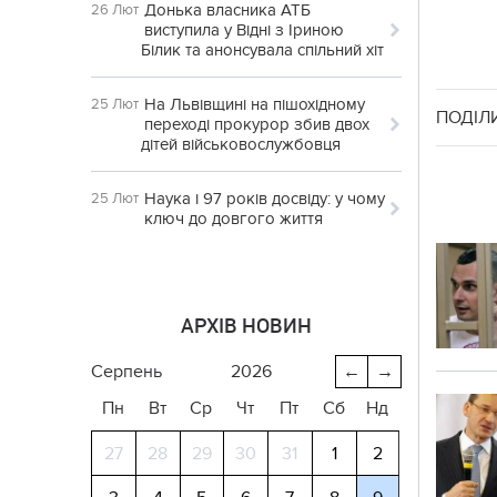
Донька власника АТБ
26 Лют
виступила у Відні з Іриною
Білик та анонсувала спільний хіт
На Львівщині на пішохідному
25 Лют
ПОДІЛ
переході прокурор збив двох
дітей військовослужбовця
Наука і 97 років досвіду: у чому
25 Лют
ключ до довгого життя
АРХІВ НОВИН
серпень
2026
←
→
Пн
Вт
Ср
Чт
Пт
Сб
Нд
27
28
29
30
31
1
2