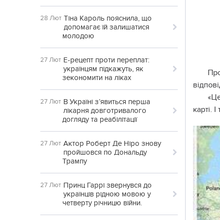
Тіна Кароль пояснила, що
28 Лют
допомагає їй залишатися
молодою
Е-рецепт проти переплат:
27 Лют
українцям підкажуть, як
Пр
зекономити на ліках
відпові
«Це
В Україні з’явиться перша
27 Лют
карті. 
лікарня довготривалого
догляду та реабілітації
Актор Роберт Де Ніро знову
27 Лют
пройшовся по Дональду
Трампу
Принц Гаррі звернувся до
27 Лют
українців рідною мовою у
четверту річницю війни.