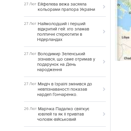
Ейфелева вежа засяяла
27 Лют
кольорами прапора України
Наймолодший і перший
27 Лют
відкритий гей: хто зламав
політичні стереотипи в
Нідерландах
Володимир Зеленський
27 Лют
зізнався, що саме отримав у
подарунок на День
народження
Міндіч в Ізраїлі змінився до
27 Лют
невпізнаваності показав
нардеп Гончаренко.
Марічка Падалко святкує
26 Лют
ювілей та як її привітав
чоловік-військовий