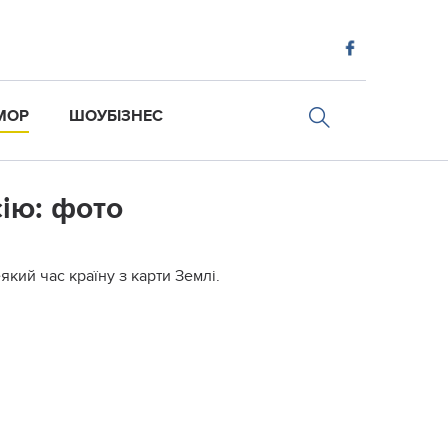
МОР
ШОУБІЗНЕС
сію: фото
еякий час країну з карти Землі.