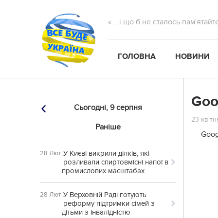
«... і що б не сталось пам'ятай
ГОЛОВНА
НОВИНИ
Goo
Сьогодні,
9 серпня
23 квітн
Раніше
Goog
У Києві викрили ділків, які
28 Лют
розливали спиртовмісні напої в
промислових масштабах
У Верховній Раді готують
28 Лют
реформу підтримки сімей з
дітьми з інвалідністю