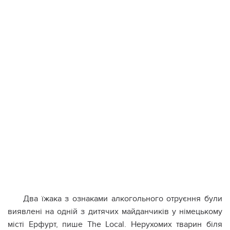
Два їжака з ознаками алкогольного отруєння були
виявлені на одній з дитячих майданчиків у німецькому
місті Ерфурт, пише The Local. Нерухомих тварин біля