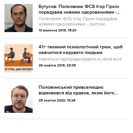
Бутусов: Полковник ФСБ Ігор Гіркін
порадував новими одкровеннями -
раптом зясувалося, що і в Криму та
Полковник ФСБ Ігор Гіркін порадував
на Донбасі ...
новими одкровеннями – раптом
з’ясувалося, що і в Криму та на Донбасі
10 вересня 2018, 15:20
“російські добровольці” під його
командуванням діяли по “задумом
операції”. Та ви ...
41+ таємний психологічний трюк, щоб
навчитися керувати людьми
Навчіться підпорядковувати їх своїй волі.
29 жовтня 2018, 23:05
Положинський привселюдно
відмовився від ордена, яким його
нагородив Зеленський (відео)
25 серпня 2020, 10:26