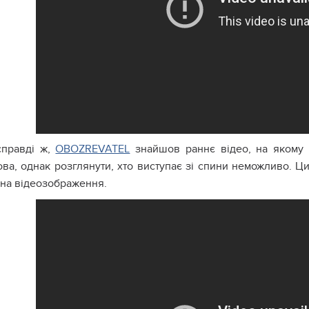
справді ж,
OBOZREVATEL
знайшов раннє відео, на якому ч
ова, однак розглянути, хто виступає зі спини неможливо. Ц
 на відеозображення.