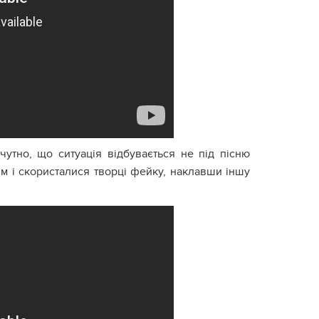
утно, що ситуація відбувається не під пісню
им і скористалися творці фейку, наклавши іншу