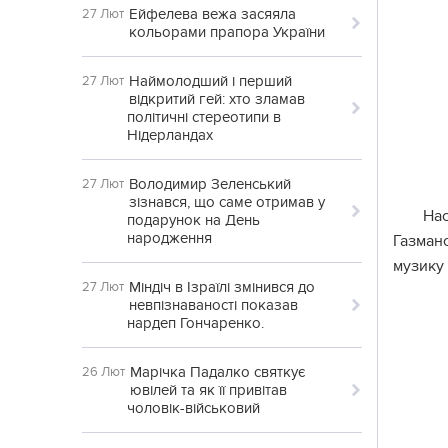
Ейфелева вежа засяяла
27 Лют
кольорами прапора України
Наймолодший і перший
27 Лют
відкритий гей: хто зламав
політичні стереотипи в
Нідерландах
Володимир Зеленський
27 Лют
зізнався, що саме отримав у
На
подарунок на День
народження
Газман
музику
Міндіч в Ізраїлі змінився до
27 Лют
невпізнаваності показав
нардеп Гончаренко.
Марічка Падалко святкує
26 Лют
ювілей та як її привітав
чоловік-військовий