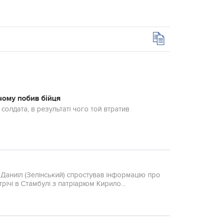
чому побив бійця
солдата, в результаті чого той втратив
Даниїл (Зелінський) спростував інформацію про
ічі в Стамбулі з патріархом Кирило...