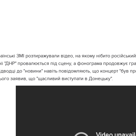
аїнські ЗМІ розтиражували відео, на якому нібито російський
ії "ДНР" провалюється під сцену, а фонограма продовжує гра
ідводці до "новини" навіть повідомляють, що концерт "був пр
ього заявив, що "щасливий виступати в Донецьку".