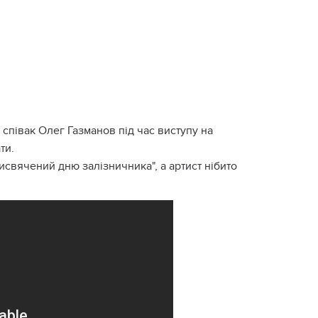
 співак Олег Газманов під час виступу на
ти.
исвячений дню залізничника", а артист нібито