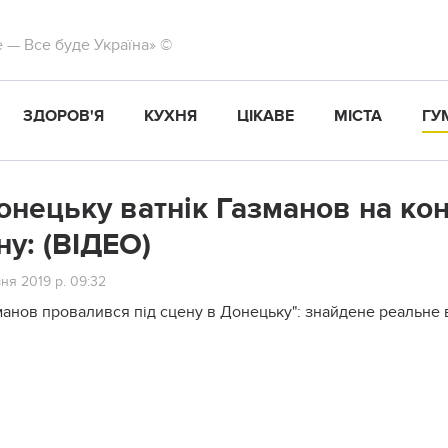
те — Все буде Україна» ©
ЗДОРОВ'Я
КУХНЯ
ЦІКАВЕ
МІСТА
ГУ
онецьку ватнiк Газманов на кон
ну: (ВІДЕО)
ня 2019 р. 09:32
манов провалився під сцену в Донецьку": знайдене реальне 