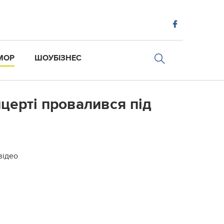
МОР
ШОУБІЗНЕС
церті провалився під
відео