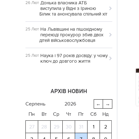
Донька власника АТБ
26 Лют
виступила у Відні з Іриною
Білик та анонсувала спільний хіт
На Львівщині на пішохідному
25 Лют
переході прокурор збив двох
дітей військовослужбовця
Наука і 97 років досвіду: у чому
25 Лют
ключ до довгого життя
АРХІВ НОВИН
серпень
2026
←
→
Пн
Вт
Ср
Чт
Пт
Сб
Нд
27
28
29
30
31
1
2