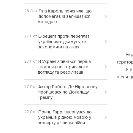
Тіна Кароль пояснила, що
28 Лют
допомагає їй залишатися
молодою
Е-рецепт проти переплат:
27 Лют
українцям підкажуть, як
зекономити на ліках
Укр
В Україні з’явиться перша
27 Лют
територ
лікарня довготривалого
У п
догляду та реабілітації
після ц
Актор Роберт Де Ніро знову
27 Лют
пройшовся по Дональду
Трампу
Принц Гаррі звернувся до
27 Лют
українців рідною мовою у
четверту річницю війни.