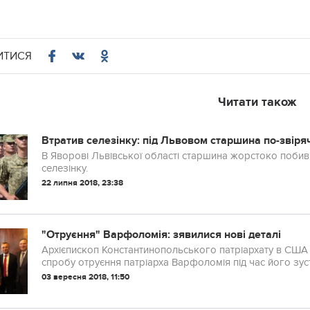
ИТИСЯ
Читати також
Втратив селезінку: під Львовом старшина по-звіря
В Яворові Львівської області старшина жорстоко побив 
селезінку.
22 липня 2018, 23:38
"Отруєння" Варфоломія: зявилися нові деталі
Архієпископ Константинопольського патріархату в США 
спробу отруєння патріарха Варфоломія під час його зустр
03 вересня 2018, 11:50