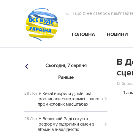
«... і що б не сталось пам'ятай
ГОЛОВНА
НОВИНИ
В Д
Сьогодні,
7 серпня
сце
Раніше
13 берез
"Газ
У Києві викрили ділків, які
28 Лют
розливали спиртовмісні напої в
промислових масштабах
У Верховній Раді готують
28 Лют
реформу підтримки сімей з
дітьми з інвалідністю