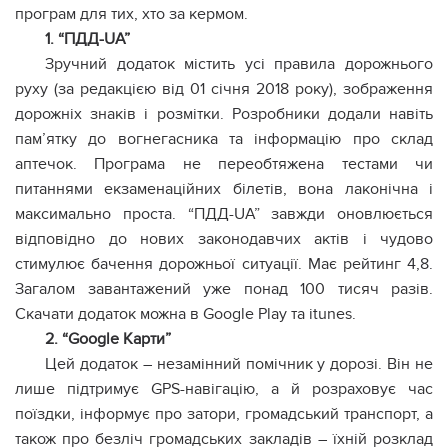
програм для тих, хто за кермом.
1. “ПДД-UA”
Зручний додаток містить усі правила дорожнього
руху (за редакцією від 01 січня 2018 року), зображення
дорожніх знаків і розмітки. Розробники додали навіть
пам’ятку до вогнегасника та інформацію про склад
аптечок. Програма не переобтяжена тестами чи
питаннями екзаменаційних білетів, вона лаконічна і
максимально проста. “ПДД-UA” завжди оновлюється
відповідно до нових законодавчих актів і чудово
стимулює бачення дорожньої ситуації. Має рейтинг 4,8.
Загалом завантажений уже понад 100 тисяч разів.
Скачати додаток можна в Google Play та itunes.
2. “Google Карти”
Цей додаток – незамінний помічник у дорозі. Він не
лише підтримує GPS-навігацію, а й розраховує час
поїздки, інформує про затори, громадський транспорт, а
також про безліч громадських закладів – їхній розклад