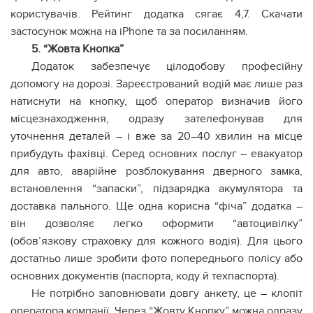
користувачів. Рейтинг додатка сягає 4,7. Скачати
застосунок можна на iPhone та за посиланням.
5. “Жовта Кнопка”
Додаток забезпечує цілодобову професійну
допомогу на дорозі. Зареєстрований водій має лише раз
натиснути на кнопку, щоб оператор визначив його
місцезнаходження, одразу зателефонував для
уточнення деталей – і вже за 20–40 хвилин на місце
прибудуть фахівці. Серед основних послуг – евакуатор
для авто, аварійне розблокування дверного замка,
встановлення “запаски”, підзарядка акумулятора та
доставка пального. Ще одна корисна “фіча” додатка –
він дозволяє легко оформити “автоцивілку”
(обов’язкову страховку для кожного водія). Для цього
достатньо лише зробити фото попереднього полісу або
основних документів (паспорта, коду й техпаспорта).
Не потрібно заповнювати довгу анкету, це – клопіт
оператора компанії. Через “Жовту Кнопку” можна одразу