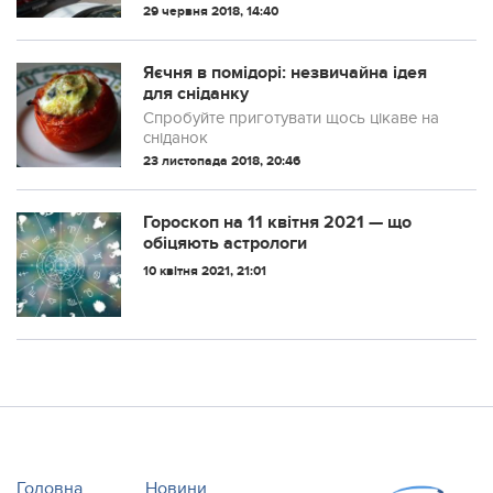
порушення
29 червня 2018, 14:40
Яєчня в помідорі: незвичайна ідея
для сніданку
Спробуйте приготувати щось цікаве на
сніданок
23 листопада 2018, 20:46
Гороскоп на 11 квітня 2021 — що
обіцяють астрологи
10 квітня 2021, 21:01
Головна
Новини