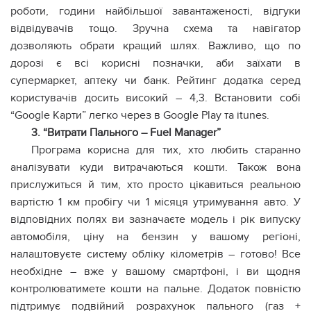
роботи, години найбільшої завантаженості, відгуки
відвідувачів тощо. Зручна схема та навігатор
дозволяють обрати кращий шлях. Важливо, що по
дорозі є всі корисні позначки, аби заїхати в
супермаркет, аптеку чи банк. Рейтинг додатка серед
користувачів досить високий – 4,3. Встановити собі
“Google Карти” легко через в Google Play та itunes.
3. “Витрати Пального – Fuel Manager”
Програма корисна для тих, хто любить старанно
аналізувати куди витрачаються кошти. Також вона
прислужиться й тим, хто просто цікавиться реальною
вартістю 1 км пробігу чи 1 місяця утримування авто. У
відповідних полях ви зазначаєте модель і рік випуску
автомобіля, ціну на бензин у вашому регіоні,
налаштовуєте систему обліку кілометрів – готово! Все
необхідне – вже у вашому смартфоні, і ви щодня
контролюватимете кошти на пальне. Додаток повністю
підтримує подвійний розрахунок пального (газ +