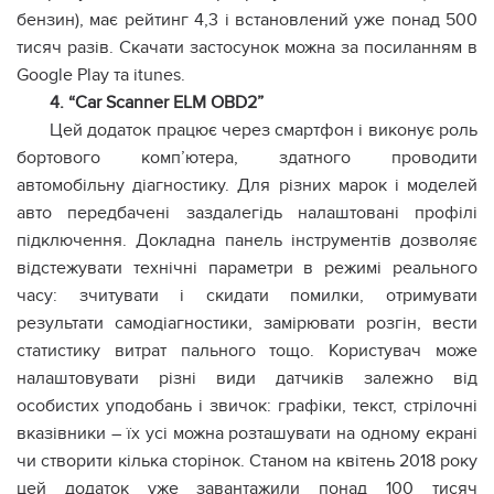
бензин), має рейтинг 4,3 і встановлений уже понад 500
тисяч разів. Скачати застосунок можна за посиланням в
Google Play та itunes.
4. “Car Scanner ELM OBD2”
Цей додаток працює через смартфон і виконує роль
бортового комп’ютера, здатного проводити
автомобільну діагностику. Для різних марок і моделей
авто передбачені заздалегідь налаштовані профілі
підключення. Докладна панель інструментів дозволяє
відстежувати технічні параметри в режимі реального
часу: зчитувати і скидати помилки, отримувати
результати самодіагностики, замірювати розгін, вести
статистику витрат пального тощо. Користувач може
налаштовувати різні види датчиків залежно від
особистих уподобань і звичок: графіки, текст, стрілочні
вказівники – їх усі можна розташувати на одному екрані
чи створити кілька сторінок. Станом на квітень 2018 року
цей додаток уже завантажили понад 100 тисяч