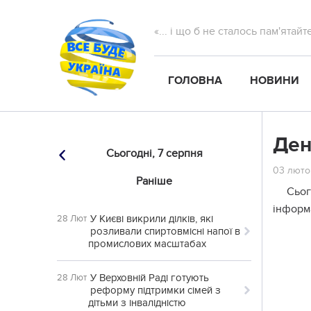
«... і що б не сталось пам'ятай
ГОЛОВНА
НОВИНИ
Ден
Сьогодні,
7 серпня
03 лютог
Раніше
Сьог
інформа
У Києві викрили ділків, які
28 Лют
розливали спиртовмісні напої в
промислових масштабах
У Верховній Раді готують
28 Лют
реформу підтримки сімей з
дітьми з інвалідністю