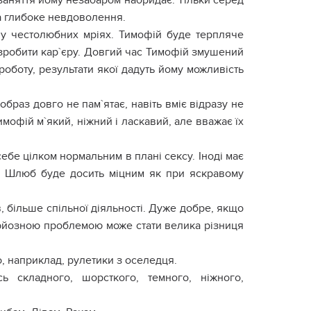
е заняття йому незабаром набридає. Тільки серед
на глибоке невдоволення.
у честолюбних мріях. Тимофій буде терпляче
і зробити кар`єру. Довгий час Тимофій змушений
 роботу, результати якої дадуть йому можливість
образ довго не пам`ятає, навіть вміє відразу не
имофій м`який, ніжний і ласкавий, але вважає їх
бе цілком нормальним в плані сексу. Іноді має
. Шлюб буде досить міцним як при яскравому
, більше спільної діяльності. Дуже добре, якщо
ерйозною проблемою може стати велика різниця
, наприклад, рулетики з оселедця.
складного, шорсткого, темного, ніжного,