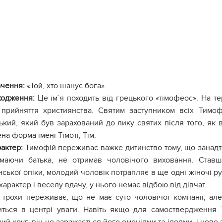
ачення:
«Той, хто шанує бога».
ходження:
Це ім`я походить від грецького «тімофеос». На те
 прийняття християнства. Святим заступником всіх Тимоф
кий, який був зарахований до лику святих після того, як в
а форма імені Тімоті, Тім.
актер:
Тимофій переживає важке дитинство тому, що занадто 
 маючи батька, не отримав чоловічого виховання. Став
ської опіки, молодий чоловік потрапляє в ще одні жіночі р
характер і веселу вдачу, у нього немає відбою від дівчат.
 трохи переживає, що не має суто чоловічої компанії, а
иться в центрі уваги. Навіть якщо для самоствердження 