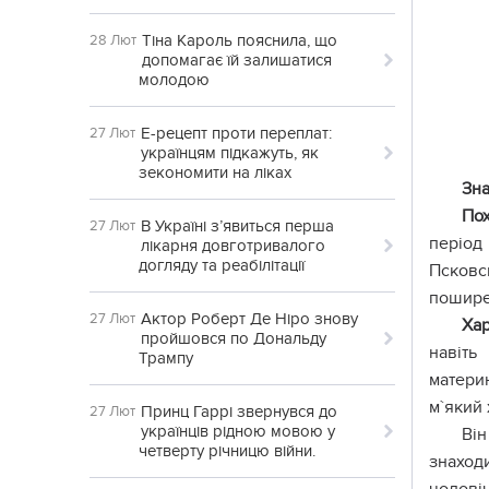
Тіна Кароль пояснила, що
28 Лют
допомагає їй залишатися
молодою
Е-рецепт проти переплат:
27 Лют
українцям підкажуть, як
зекономити на ліках
Зн
По
В Україні з’явиться перша
27 Лют
період
лікарня довготривалого
догляду та реабілітації
Псковсь
поширен
Актор Роберт Де Ніро знову
27 Лют
Хар
пройшовся по Дональду
навіть
Трампу
материн
м`який 
Принц Гаррі звернувся до
27 Лют
українців рідною мовою у
Він
четверту річницю війни.
знаход