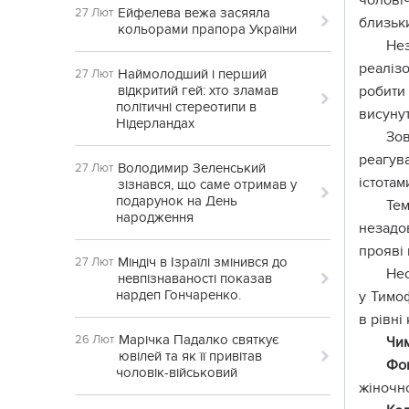
чоловіч
Ейфелева вежа засяяла
27 Лют
близьки
кольорами прапора України
Не
реалізо
Наймолодший і перший
27 Лют
відкритий гей: хто зламав
робити 
політичні стереотипи в
висунут
Нідерландах
Зов
реагува
Володимир Зеленський
27 Лют
істотам
зізнався, що саме отримав у
подарунок на День
Тем
народження
незадо
прояві 
Міндіч в Ізраїлі змінився до
27 Лют
Нео
невпізнаваності показав
нардеп Гончаренко.
у Тимо
в рівні
Марічка Падалко святкує
26 Лют
Чим
ювілей та як її привітав
Фо
чоловік-військовий
жіночно