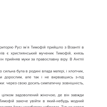
риторію Русі ім`я Тимофій прийшло з Візантії в
іїв є християнський мученик Тимофій, князь
ін прийняв муки за православну віру. В Англії
сильна була в родині влада матері, і хлопчик,
ши дорослим, але так і не вирвавшись з-під
уки: через свою досить симпатичну зовнішність,
ле цілком задоволений жіночою, де він завжди
Тимофій захоче увійти в який-небудь модний