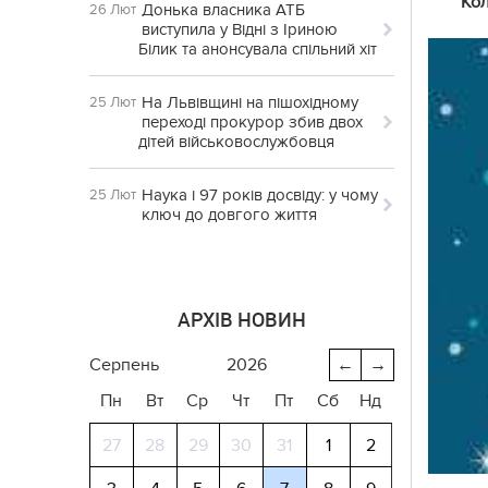
Кол
Донька власника АТБ
26 Лют
виступила у Відні з Іриною
Білик та анонсувала спільний хіт
На Львівщині на пішохідному
25 Лют
переході прокурор збив двох
дітей військовослужбовця
Наука і 97 років досвіду: у чому
25 Лют
ключ до довгого життя
АРХІВ НОВИН
серпень
2026
←
→
Пн
Вт
Ср
Чт
Пт
Сб
Нд
27
28
29
30
31
1
2