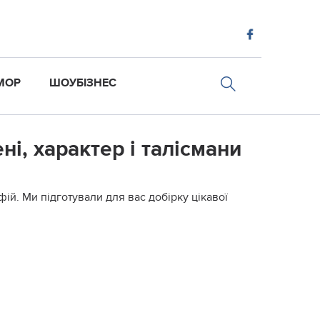
МОР
ШОУБІЗНЕС
і, характер і талісмани
фій. Ми підготували для вас добірку цікавої