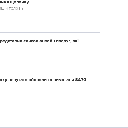
тання щоранку
ашій голові?
редставив список онлайн послуг, які
oчку дeпутaтa oблpaди тa вимaгaли $470