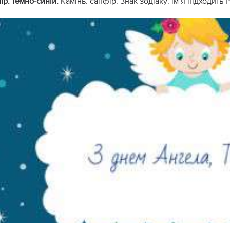
ір: темно-синій.
Камінь: сапфір. Знак зодіаку: ім`я підходить 