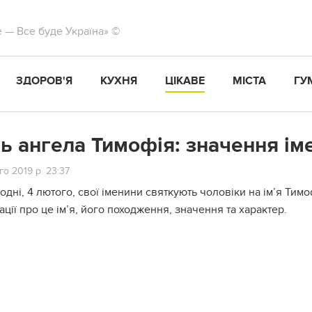
те — Все буде Україна» ©
ЗДОРОВ'Я
КУХНЯ
ЦІКАВЕ
МІСТА
ГУ
ь ангела Тимофія: значення імен
о 2019 р. 23:37
одні, 4 лютого, свої іменини святкують чоловіки на ім’я Тимо
ції про це ім’я, його походження, значення та характер.