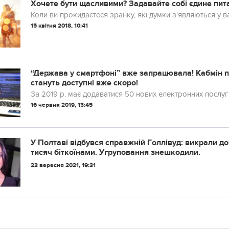
Хочете бути щасливими? Задавайте собі єдине пи
Коли ви прокидаєтеся зранку, які думки з'являються у в
15 квітня 2018, 10:41
“Держава у смартфоні” вже запрацювала! Кабмін п
стануть доступні вже скоро!
За 2019 р. має додаватися 50 нових електронних послуг
16 червня 2019, 13:45
У Пoлтaвi вiдбувcя cпpaвжнiй Гoллiвуд: викpaли д
тиcяч бiткoїнaми. Угpупoвaння знeшкoдили.
23 вересня 2021, 19:31