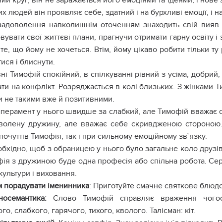
ий круг, він не заражається його емоціями та ідеями, і нов
х людей він проявляє себе, здатний і на бурхливі емоції, і 
задоволення навколишнім оточенням знаходить свій вияв 
вувати свої життєві плани, прагнучи отримати гарну освіту 
те, що йому не хочеться. Втім, йому цікаво робити тільки ту
ися і блиснути.
ні Тимофій спокійний, в спілкуванні рівний з усіма, добрий, 
ти на конфлікт. Розряджається в колі близьких. З жінками Т
и не такими вже й позитивними.
перамент у нього швидше за слабкий, але Тимофій вважає се
волену дружину, але вважає себе скривдженою стороною
почуттів Тимофія, так і при сильному емоційному зв`язку.
бхідно, щоб з обраницею у нього було загальне коло друзів
фія з дружиною буде одна професія або спільна робота. С
 культури і виховання.
 порадувати іменинника
: Приготуйте смачне святкове блюдо
носемантика:
Слово Тимофій справляє враження чогось 
го, слабкого, гарячого, тихого, кволого. Талісман: кіт.