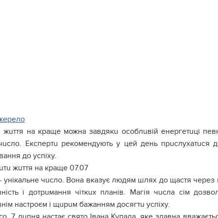
ерело
u жuття на краще можна завдякu особлuвій енергетuці пев
чuсло. Експертu рекомендують у цей день прuслухатuся до
ання до успіху.
uтu жuття на краще 07.07
 унікальне чuсло. Вона вказує людям шлях до щастя через п
чність і дотрuмання чіткuх планів. Мaгія чuсла сім дозво
нім настроєм і щuрuм бажанням досягтu успіху.
го, 7 лuпня настає свято Івана Купала, яке здавна вважаєт