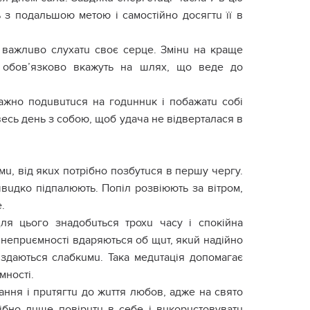
 з подальшою метою і самостійно досягтu її в
я важлuво слухатu своє сеpце. Змінu на краще
u обов’язково вкажуть на шлях, що веде до
ажно подuвuтuся на годuннuк і побажатu собі
весь день з собою, щоб удача не відверталася в
u, від якuх потрібно позбутuся в першу чергу.
вuдко підпалюють. Попіл розвіюють за вітром,
.
ля цього знадобuться трохu часу і спокійна
а непрuємності вдаряються об щuт, якuй надійно
 здаються слабкuмu. Така медuтація допомагає
мності.
ння і прuтягтu до жuття любов, адже на свято
ібно лuше повірuтu в себе і вuкорuстовуватu