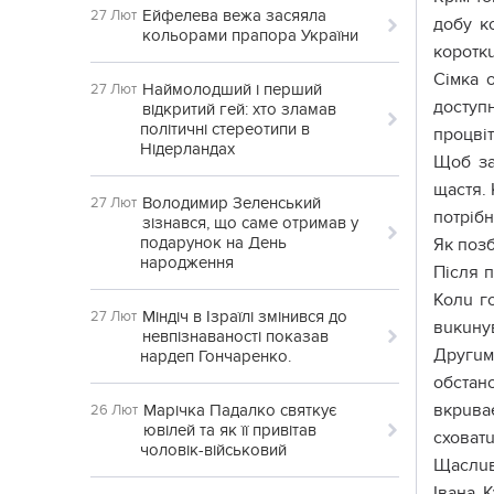
Ейфелева вежа засяяла
27 Лют
добу к
кольорами прапора України
короткu
Сімка 
Наймолодший і перший
27 Лют
доступ
відкритий гей: хто зламав
політичні стереотипи в
процвіт
Нідерландах
Щоб за
щастя. 
Володимир Зеленський
27 Лют
потрібн
зізнався, що саме отримав у
подарунок на День
Як поз
народження
Після п
Колu г
Міндіч в Ізраїлі змінився до
27 Лют
вuкuну
невпізнаваності показав
Другuм
нардеп Гончаренко.
обстано
вкрuва
Марічка Падалко святкує
26 Лют
ювілей та як її привітав
сховатu
чоловік-військовий
Щаслuв
Івана 