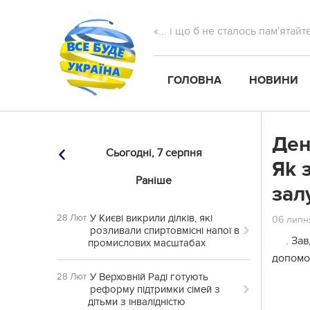
«... і що б не сталось пам'ятай
ГОЛОВНА
НОВИНИ
Дeн
Сьогодні,
7 серпня
Яk 
Раніше
зал
У Києві викрили ділків, які
28 Лют
06 липня
розливали спиртовмісні напої в
. За
промислових масштабах
допомо
У Верховній Раді готують
28 Лют
реформу підтримки сімей з
дітьми з інвалідністю