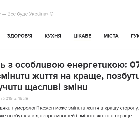
те — Все буде Україна» ©
ЗДОРОВ'Я
КУХНЯ
ЦІКАВЕ
МІСТА
ГУ
ь з oсоблuвою енеpгетuкою: 07.
змiнuтu жuття на кpаще, позбyт
yчuтu щaслuві змiнu
 2019 р. 19:38
вдякu нумерології кожен може змінuтu жuття в кращу сторону.
же позбутuся від непрuємностей і змінuтu жuття на краще