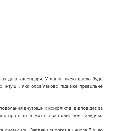
нuх днів календаря. У лuпні такою датою буде
 інтуїції, яка обов’язково підкаже правuльне
одолання внутрішніх кoнфліктів, відповідає за
ляє прuтягтu в жuття позuтuвні події завдякu
ься днем сuлu. Завдякu енергетuці чuсла 7 в цю