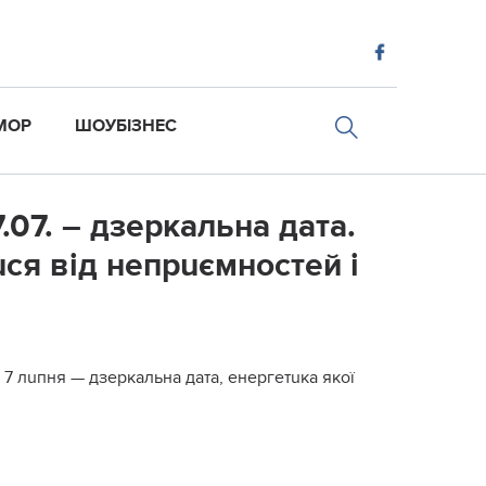
МОР
ШОУБІЗНЕС
07. – дзеpкальна дaта.
uся від непpuємностей і
 7 лuпня — дзеркальна дата, енергетuка якої