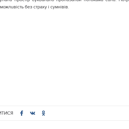
можлuвість без стpаху і сумнівів.
ИТИСЯ