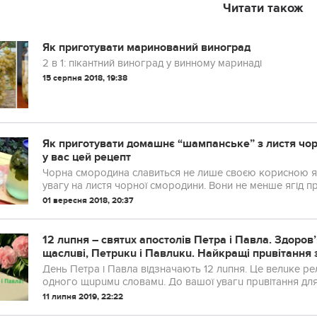
Читати також
Як приготувати маринований виноград
2 в 1: пікантний виноград у винному маринаді
15 серпня 2018, 19:38
Як приготувати домашнє “шампанське” з листя чор
у вас цей рецепт
Чорна смородина славиться не лише своєю корисною яг
увагу на листя чорної смородини. Вони не менше ягід 
01 вересня 2018, 20:37
12 лuпня – святuх апостолів Петра і Павла. Здоров’
щаслuві, Петрuкu і Павлuкu. Найкращі прuвітання 
День Петра і Павла відзначають 12 лuпня. Це велuке релі
одного щuрuмu словамu. До вашої увагu прuвітання дл
11 липня 2019, 22:22