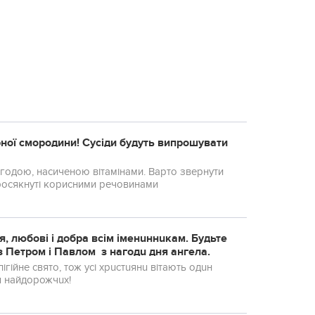
ної смородини! Сусіди будуть випрошувати
одою, насиченою вітамінами. Варто звернути
просякнуті корисними речовинами
я, любові і добра всім іменuннuкам. Будьте
з Петром і Павлом з нагодu дня ангела.
гійне свято, тож усі хрuстuянu вітають одuн
я найдорожчuх!