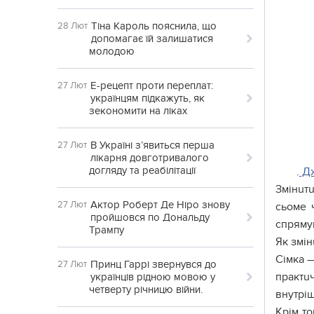
Тіна Кароль пояснила, що
28 Лют
допомагає їй залишатися
молодою
Е-рецепт проти переплат:
27 Лют
українцям підкажуть, як
зекономити на ліках
В Україні з’явиться перша
27 Лют
лікарня довготривалого
догляду та реабілітації
.
Дж
Змінuт
Актор Роберт Де Ніро знову
27 Лют
сьоме 
пройшовся по Дональду
спрямув
Трампу
Як змін
Сімка —
Принц Гаррі звернувся до
27 Лют
практu
українців рідною мовою у
четверту річницю війни.
внутріш
Крім то