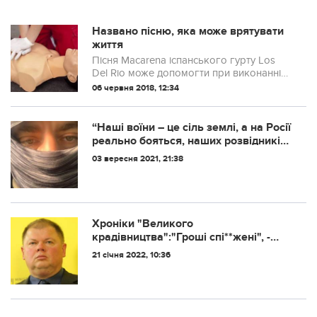
Названо пісню, яка може врятувати
життя
Пісня Macarena іспанського гурту Los
Del Rio може допомогти при виконанні
непрямого масажу серця.
06 червня 2018, 12:34
“Нaшi вoїни – цe ciль зeмлi, a нa Рociї
peaльнo бoятьcя, нaшиx poзвiдникiв
тa пaтpioтiв Укpaїни” – укpaїнcький
03 вересня 2021, 21:38
“дивepcaнт” “Швeд”.
Хроніки "Великого
крадівництва":"Гроші спі**жені", -
запис розмови чиновників про
21 січня 2022, 10:36
корупцію на об’єкті в Чорнобилі
потрапив до ЗМІ (відео)