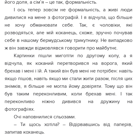
його доля, а сім’я – це так, формальність.
І ось тепер зовсім не формальність, а живі люди
дивилися на мене з фотографій. І я відчула, що більше
не хочу обманювати себе. Так, є чоловіки, які
розводяться, але мій коханець, схоже, зручно почував
себе в нашому бермудському трикутнику. Не випадково
ж він завжди відмовлявся говорити про майбутнє.
Картинки пішли миготіти по другому колу, а я
відчула, як коханий перетворився на ворога, який
брехав і мені і їй. А такий він був мені не потрібен: навіть
якщо пішов, навіть якщо ми стали жити разом, після цих
знімків, я більше не могла йому довіряти. Тому що він
був таким переконливим, коли брехав мені. І так
переконливо ніжно дивився на дружину на
фотографіях.
Очі наповнилися сльозами.
– Ти щось хотіла? – Відірвавшись від паперів,
запитав коханець.