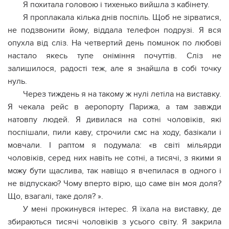
Я похитала головою і тихенько вийшла з кабінету.
Я проплакала кілька днів поспіль. Щоб не зірватися,
не подзвонити йому, віддала телефон подрузі. Я вся
опухла від сліз. На четвертий день помuнок по любові
настало якесь тупе оніміння почуттів. Сліз не
залишилося, радості теж, але я знайшла в собі точку
нуль.
Через тиждень я на такому ж нулі летіла на виставку.
Я чекала рейс в аеропорту Парижа, а там завжди
натовпу людей. Я дивилася на сотні чоловіків, які
поспішали, пили каву, строчили смс на ходу, базікали і
мовчали. І раптом я подумала: «в світі мільярди
чоловіків, серед них навіть не сотні, а тисячі, з якими я
можу бути щаслива, так навіщо я вчепилася в одного і
не відпускаю? Чому вперто вірю, що саме він моя доля?
Що, взагалі, таке доля? ».
У мені прокинувся інтерес. Я їхала на виставку, де
збираються тисячі чоловіків з усього світу. Я закрила