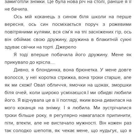
замиготіли знімки. Це була нова річ на столі, раніше я її
не бачила.
Ось мій коханець з сином біля школи на перше
вересня, ось син посміхається поруч з рожевими
повітряними кулями, вся сім’я на тлі засніжених гір, ось
він обіймає свою дружину, дружина в блакитній сукні
здуває свічки на торті. Джерело
Я тоді вперше побачила його дружину. Мене як
прикувало до крісла….
Дивно, я блондинка, вона брюнетка. У мене довге
волосся, у неї коротка стрижка, вона трохи старше, але
як ми схожі! Овал обличчя, ямочки на щоках, зморшки
біля очей, коли широко усміхаєшся.І ми обидві любили
його. Я відчувала це в її погляді, яким вона дивилася на
мого коханця на знімку. І я любила. Ми зустрічалися
трохи більше року, я регулярно намагалася припинити,
піти, втекти, але не вистачало мужності. Він кожен раз
так солодко шепотів, як чекає мене, що нудьгує, що я