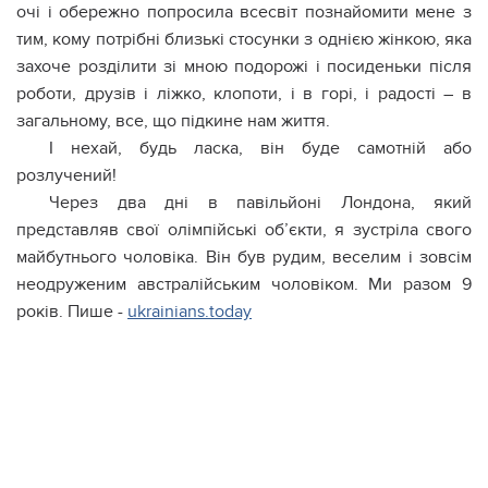
очі і обережно попросила всесвіт познайомити мене з
тим, кому потрібні близькі стосунки з однією жінкою, яка
захоче розділити зі мною подорожі і посиденьки після
роботи, друзів і ліжко, клопоти, і в горі, і радості – в
загальному, все, що підкине нам життя.
І нехай, будь ласка, він буде самотній або
розлучений!
Через два дні в павільйоні Лондона, який
представляв свої олімпійські об’єкти, я зустріла свого
майбутнього чоловіка. Він був рудим, веселим і зовсім
неодруженим австралійським чоловіком. Ми разом 9
років. Пише -
ukrainians.today