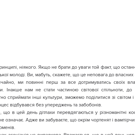
ринципі, ніякого. Якщо не брати до уваги той факт, що оста
ької молоді. Ви, мабуть, скажете, що це неповага до власних
чайно, ми повинні перш за все дотримуватись своїх вла
ри. Інакше нам не стати частиною світової спільноти, д
но сприймати інші культури, зможемо поділитися зі світом 
оцес відбувався без упереджень та забобонів.
е, що в цей день дітлахи перевдягаються у різноманітні кос
не означає. Адже ви забуваєте, що окрім чортенят і вампірчи
рменів.