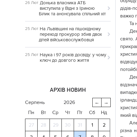
обряду.
Донька власника АТБ
26 Лют
дідів-
виступила у Відні з Іриною
Білик та анонсувала спільний хіт
важко п
Та 
На Львівщині на пішохідному
25 Лют
Ден
переході прокурор збив двох
свято. 
дітей військовослужбовця
прикра
христия
Наука і 97 років досвіду: у чому
25 Лют
ключ до довгого життя
відвід
потойбі
Ден
відзна
АРХІВ НОВИН
випадк
ірландц
серпень
2026
←
→
христи
Пн
Вт
Ср
Чт
Пт
Сб
Нд
який в
Але
27
28
29
30
31
1
2
різна н