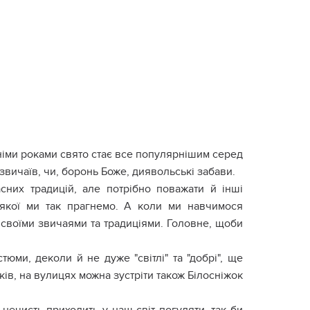
нніми роками свято стає все популярнішим серед
 звичаїв, чи, боронь Боже, диявольські забави.
сних традицій, але потрібно поважати й інші
о якої ми так прагнемо. А коли ми навчимося
і своїми звичаями та традиціями. Головне, щоби
тюми, деколи й не дуже "світлі" та "добрі", ще
ків, на вулицях можна зустріти також Білосніжок