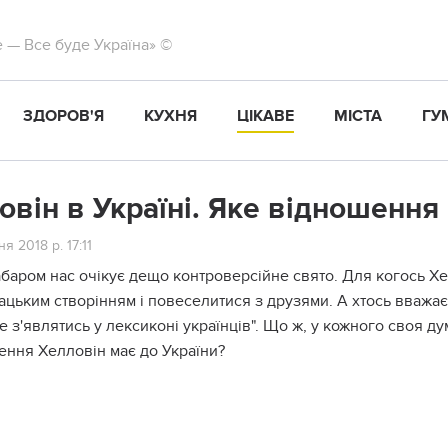
те — Все буде Україна» ©
ЗДОРОВ'Я
КУХНЯ
ЦІКАВЕ
МІСТА
ГУ
овін в Україні. Яке відношення
я 2018 р. 17:11
баром нас очікує дещо контроверсійне свято. Для когось Хе
цьким створінням і повеселитися з друзями. А хтось вважає
 з'являтись у лексиконі українців". Що ж, у кожного своя ду
ення Хелловін має до України?