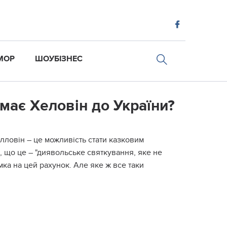
МОР
ШОУБІЗНЕС
 має Хеловін до України?
лловін – це можливість стати казковим
, що це – "диявольське святкування, яке не
мка на цей рахунок. Але яке ж все таки