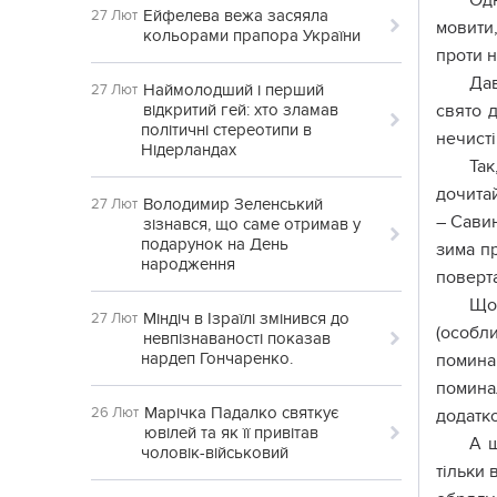
Одн
Ейфелева вежа засяяла
27 Лют
мовити
кольорами прапора України
проти н
Дав
Наймолодший і перший
27 Лют
відкритий гей: хто зламав
свято 
політичні стереотипи в
нечисті
Нідерландах
Так
дочитай
Володимир Зеленський
27 Лют
– Савин
зізнався, що саме отримав у
подарунок на День
зима пр
народження
поверта
Що 
Міндіч в Ізраїлі змінився до
27 Лют
(особли
невпізнаваності показав
нардеп Гончаренко.
помина
поминал
Марічка Падалко святкує
26 Лют
додатко
ювілей та як її привітав
А щ
чоловік-військовий
тільки 