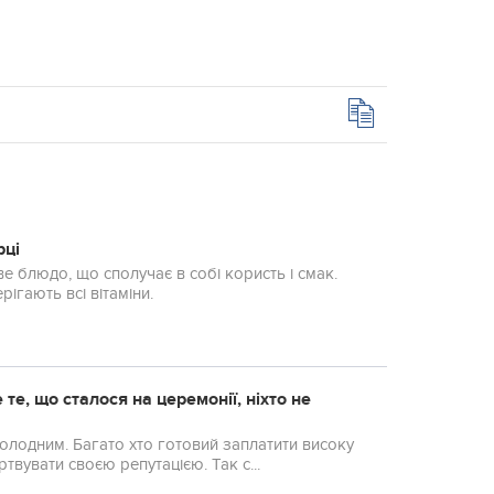
рці
ве блюдо, що сполучає в собі користь і смак.
ігають всі вітаміни.
 те, що сталося на церемонії, ніхто не
холодним. Багато хто готовий заплатити високу
ртвувати своєю репутацією. Так с...