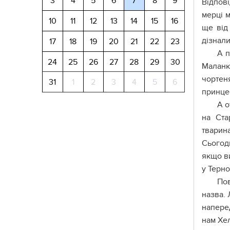
3
4
5
6
7
8
9
Відпов
мерці м
10
11
12
13
14
15
16
ще від
дізнали
17
18
19
20
21
22
23
А п
24
25
26
27
28
29
30
Маланк
чортен
31
1
2
3
4
5
6
принце
А о
на Ста
тварин
Сьогод
якщо ви
у Терно
Пов
назва. 
наперед
нам Хе