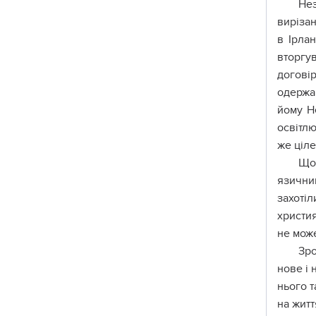
Нез
виріза
в Ірла
вторгу
договір
одержав
йому Н
освітлю
же ціле
Що 
язичниц
захоті
христия
не мож
Зро
нове і 
нього т
на житт