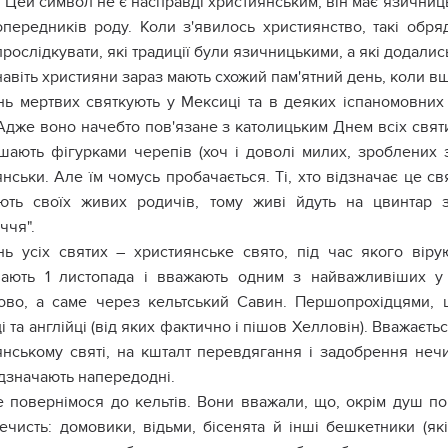
 Цей символ не є насправді християнським, він має язичниць
попередників роду. Коли з'явилось християнство, такі обр
рослідкувати, які традиції були язичницькими, а які додалис
навіть християни зараз мають схожий пам'ятний день, коли в
ь мертвих святкують у Мексиці та в деяких іспаномовних 
Адже воно начебто пов'язане з католицьким Днем всіх святих
шають фігурками черепів (хоч і доволі милих, зроблених з
нськи. Але їм чомусь пробачається. Ті, хто відзначає це с
ують своїх живих родичів, тому живі йдуть на цвинтар
ччя".
ь усіх святих – християнське свято, під час якого вір
чають 1 листопада і вважають одним з найважливіших у
ово, а саме через кельтський Савин. Першопрохідцями, щ
і та англійці (від яких фактично і пішов Хелловін). Вважаєть
янському святі, на кшталт перевдягання і задобрення нечи
ідзначають напередодні.
 повернімося до кельтів. Вони вважали, що, окрім душ п
ечисть: домовики, відьми, бісенята й інші бешкетники (які