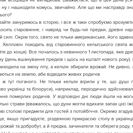
ак асоціація не випадкова. Вважається, що в цей день уся 
, ну і нашкодити комусь, звичайно. Але що ми насправді зн
ього?
айте зануримось в історію, і все ж таки спробуємо зрозумі
досить старовинне, і навряд чи будь-чиї предки, древні на
й силі. Окрім того, свято не тільки американське, його здав
, Хелловін походить від старовинного кельтського свята ж
те до кінця). Все почалось з невинного 1 листопада, яке д
у (день вшанування предків і щось на кшталт нового року).
иходила на зміну літу, а кельти збирали врожай. Не дивно,
ються на землю, аби відвідати живих родичів
ж тут поганого. Не тільки кельти вірили у те, що душі 
во українці та білоруси), наприклад, періодично здійснювали
ння померлих родичів. У відповідні дні люди йшли на моги
ьні страви (вважалось, що духи могли вдихати запах цієї їжі)
ві столові предмети для гостей з потойбіччя. Окремо згадув
е, якщо пригадуєте, різдвяною прикрасою столу в українці
врожай та добробут, а й предка, зачинателя та оберега род