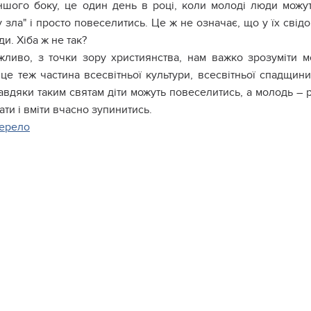
ншого боку, це один день в році, коли молоді люди можу
 зла" і просто повеселитись. Це ж не означає, що у їх свід
и. Хіба ж не так?
ливо, з точки зору християнства, нам важко зрозуміти м
це теж частина всесвітньої культури, всесвітньої спадщини,
авдяки таким святам діти можуть повеселитись, а молодь – 
ти і вміти вчасно зупинитись.
ерело