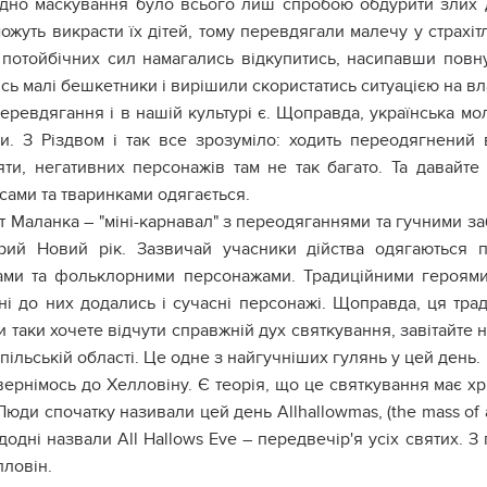
ідно маскування було всього лиш спробою обдурити злих ду
ожуть викрасти їх дітей, тому перевдягали малечу у страхіт
 потойбічних сил намагались відкупитись, насипавши повну
сь малі бешкетники і вирішили скористатись ситуацією на вл
еревдягання і в нашій культурі є. Щоправда, українська мо
и. З Різдвом і так все зрозуміло: ходить переодягнений 
яти, негативних персонажів там не так багато. Та давайт
сами та тваринками одягається.
т Маланка – "міні-карнавал" з переодяганнями та гучними заб
рий Новий рік. Зазвичай учасники дійства одягаються п
ами та фольклорними персонажами. Традиційними героями 
ні до них додались і сучасні персонажі. Щоправда, ця тра
 таки хочете відчути справжній дух святкування, завітайте 
пільській області. Це одне з найгучніших гулянь у цей день.
ернімось до Хелловіну. Є теорія, що це святкування має хр
Люди спочатку називали цей день Allhallowmas, (the mass of a
одні назвали All Hallows Eve – передвечір'я усіх святих. 
лловін.