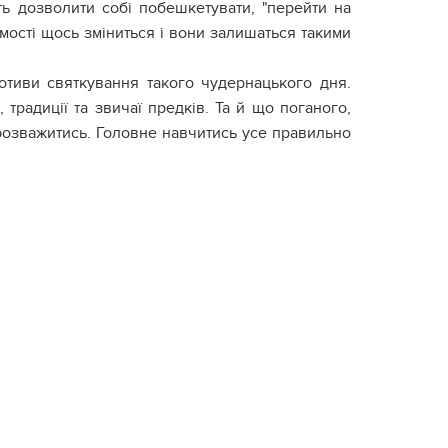
ть дозволити собі побешкетувати, "перейти на
омості щось зміниться і вони залишаться такими
отиви святкування такого чудернацького дня.
 традиції та звичаї предків. Та й що поганого,
розважитись. Головне навчитись усе правильно