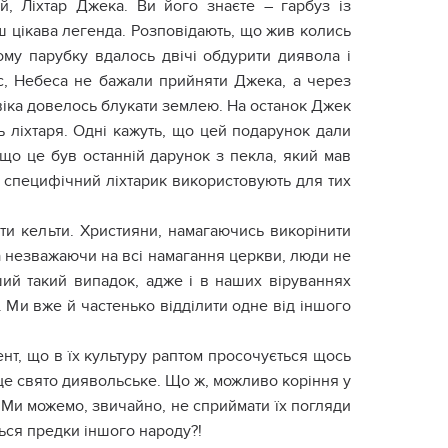
й, Ліхтар Джека. Ви його знаєте – гарбуз із
 цікава легенда. Розповідають, що жив колись
ому парубку вдалось двічі обдурити диявола і
ас, Небеса не бажали прийняти Джека, а через
овіка довелось блукати землею. На останок Джек
ть ліхтаря. Одні кажуть, що цей подарунок дали
 що це був останній дарунок з пекла, який мав
й специфічний ліхтарик використовують для тих
ти кельти. Християни, намагаючись викорінити
а незважаючи на всі намагання церкви, люди не
ший такий випадок, адже і в наших віруваннях
 Ми вже й частенько відділити одне від іншого
нт, що в їх культуру раптом просочується щось
 це свято диявольське. Що ж, можливо коріння у
и. Ми можемо, звичайно, не сприймати їх погляди
ться предки іншого народу?!