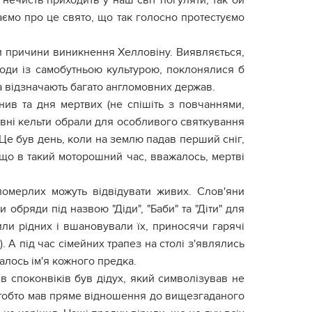
нечисть приходить у наш світ погуляти, так би
аємо про це свято, що так голосно протестуємо
ти причини виникнення Хелловіну. Виявляється,
роди із самобутньою культурою, поклонялися б
на відзначають багато англомовних держав.
нив та дня мертвих (не спішіть з повчаннями,
ревні кельти обрали для особливого святкування
 Це був день, коли на землю падав перший сніг,
 що в такий моторошний час, вважалось, мертві
померлих можуть відвідувати живих. Слов'яни
 обряди під назвою "Діди", "Баби" та "Діти" для
ли рідних і вшановували їх, приносячи гарячі
. А під час сімейних трапез на столі з'являлись
алось ім'я кожного предка.
в споконвіків був дідух, який символізував не
у, тобто мав пряме відношення до вищезгаданого