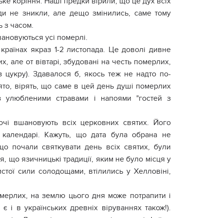
ке коріння. Наші предки вірили, що це дух всіх
яди не зникли, але дещо змінились, саме тому
ь з часом.
шановуються усі померлі.
країнах якраз 1-2 листопада. Це доволі дивне
, але от вівтарі, збудовані на честь померлих,
 цукру). Здавалося б, якось теж не надто по-
вято, вірять, що саме в цей день душі померлих
 з улюбленими стравами і напоями "гостей з
уючі вшановують всіх церковних святих. Його
 календарі. Кажуть, що дата була обрана не
о почали святкувати день всіх святих, були
ся, що язичницькі традиції, яким не було місця у
стої сили солодощами, втілились у Хелловіні,
омерлих, на землю цього дня може потрапити і
 є і в українських древніх віруваннях також!).