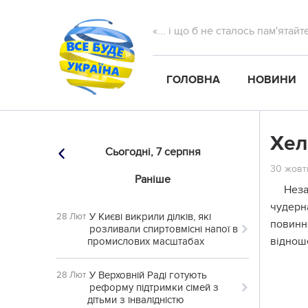
«... і що б не сталось пам'ятай
ГОЛОВНА
НОВИНИ
Хел
Сьогодні,
7 серпня
30 жовтн
Раніше
Неза
чудерна
У Києві викрили ділків, які
28 Лют
повинне
розливали спиртовмісні напої в
віднош
промислових масштабах
У Верховній Раді готують
28 Лют
реформу підтримки сімей з
дітьми з інвалідністю