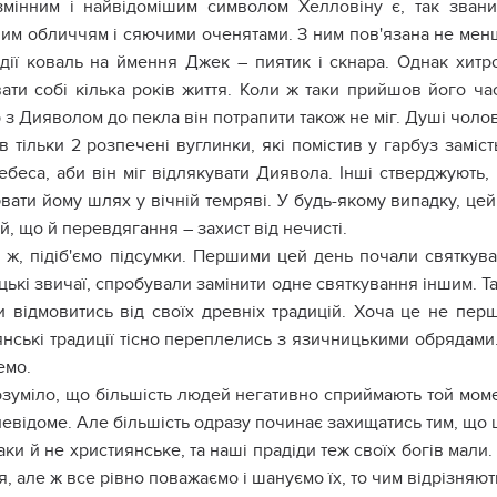
мінним і найвідомішим символом Хелловіну є, так звани
ним обличчям і сяючими оченятами. З ним пов'язана не менш
ндії коваль на ймення Джек – пиятик і скнара. Однак хитр
вати собі кілька років життя. Коли ж таки прийшов його ч
 з Дияволом до пекла він потрапити також не міг. Душі чол
 тільки 2 розпечені вуглинки, які помістив у гарбуз заміс
ебеса, аби він міг відлякувати Диявола. Інші стверджують,
вати йому шлях у вічній темряві. У будь-якому випадку, це
й, що й перевдягання – захист від нечисті.
ж, підіб'ємо підсумки. Першими цей день почали святкува
ькі звичаї, спробували замінити одне святкування іншим. Т
ли відмовитись від своїх древніх традицій. Хоча це не пер
нські традиції тісно переплелись з язичницькими обрядами.
емо.
зуміло, що більшість людей негативно сприймають той моме
невідоме. Але більшість одразу починає захищатись тим, що
аки й не християнське, та наші прадіди теж своїх богів мал
я, але ж все рівно поважаємо і шануємо їх, то чим відрізняю