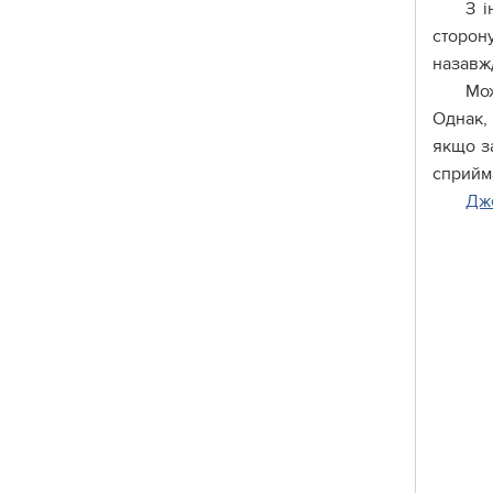
З і
сторону
назавжд
Мож
Однак, 
якщо з
сприйма
Дж