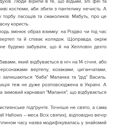
хів. Люди вірили в те, що відьми, злі феї та
ливі костюми, аби збити з пантелику нечисть. А
 торбу ласощів та смаколиків. Мабуть, про це
асну користь .
лодь змінює образ взимку: на Різдво чи під час
вертеп та й співає колядок. Щоправда, окрім
е не будемо забувати, що й на Хелловін дехто
авами, який відбувається в ніч на 14 січня, або
ерсонажами вертепу, козаками, циганчатами,
залишаються "баба" Маланка та "дід" Василь.
диція теж не дуже розповсюджена в Україні. А
на зимовий карнавал "Маланія", що відбувається
истиянське підґрунтя. Точніше не свято, а сама
ll Hallows – меса Всіх святих), відповідно вечір
З плином часу назва модифікувалась у знайомий