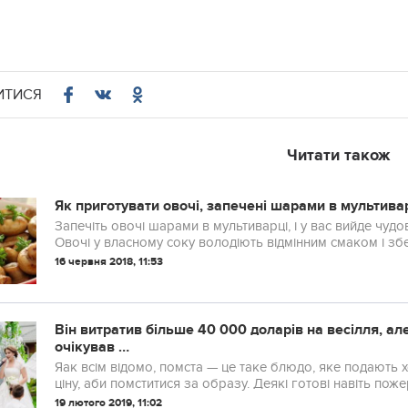
ИТИСЯ
Читати також
Як приготувати овочі, запечені шарами в мультива
Запечіть овочі шарами в мультиварці, і у вас вийде чудо
Овочі у власному соку володіють відмінним смаком і збер
16 червня 2018, 11:53
Він витратив більше 40 000 доларів на весілля, але
очікував …
Яак всім відомо, помста — це таке блюдо, яке подають 
ціну, аби помститися за образу. Деякі готові навіть поже
19 лютого 2019, 11:02