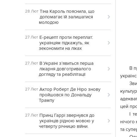
Тіна Кароль пояснила, що
28 Лют
допомагає їй залишатися
молодою
Е-рецепт проти переплат:
27 Лют
українцям підкажуть, як
зекономити на ліках
В Україні з’явиться перша
27 Лют
В п
лікарня довготривалого
догляду та реабілітації
українс
Зви
Актор Роберт Де Ніро знову
27 Лют
культу
пройшовся по Дональду
адекват
Трампу
цей пр
І т
Принц Гаррі звернувся до
27 Лют
українців рідною мовою у
нічого 
четверту річницю війни.
та супе