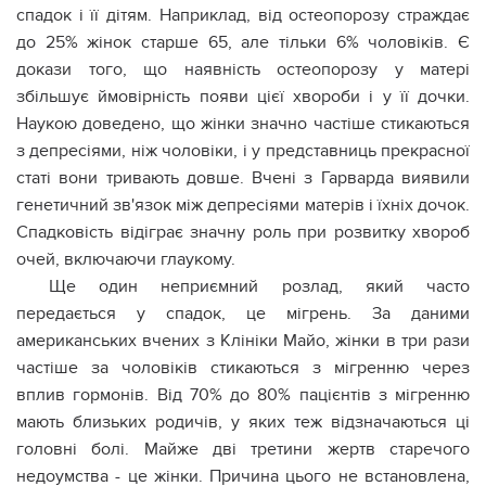
спадок і її дітям. Наприклад, від остеопорозу страждає
до 25% жінок старше 65, але тільки 6% чоловіків. Є
докази того, що наявність остеопорозу у матері
збільшує ймовірність появи цієї хвороби і у її дочки.
Наукою доведено, що жінки значно частіше стикаються
з депресіями, ніж чоловіки, і у представниць прекрасної
статі вони тривають довше. Вчені з Гарварда виявили
генетичний зв'язок між депресіями матерів і їхніх дочок.
Спадковість відіграє значну роль при розвитку хвороб
очей, включаючи глаукому.
Ще один неприємний розлад, який часто
передається у спадок, це мігрень. За даними
американських вчених з Клініки Майо, жінки в три рази
частіше за чоловіків стикаються з мігренню через
вплив гормонів. Від 70% до 80% пацієнтів з мігренню
мають близьких родичів, у яких теж відзначаються ці
головні болі. Майже дві третини жертв старечого
недоумства - це жінки. Причина цього не встановлена,