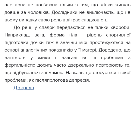
але вона не пов'язана тільки з тим, що жінки живуть
довше за чоловіків. Дослідники не виключають, що і в
цьому випадку свою роль відіграє спадковість.
До речі, у спадок передаються не тільки хвороби.
Наприклад, вага, форма тіла і рівень спортивної
підготовки дочки теж в значній мірі простежуються на
основі аналогічних показників у її матері. Доведено, що
вагітність у жінки і взагалі всі її проблеми з
фертильністю досить часто дзеркально повторюють те,
що відбувалося з її мамою. На жаль, це стосується і такої
проблеми, як післяпологова депресія.
Джерело