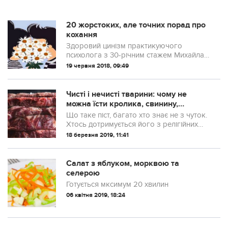
20 жорстоких, але точних порад про
кохання
Здоровий цинізм практикуючого
психолога з 30-річним стажем Михайла
Лабковського нікого не залишає
19 червня 2018, 09:49
байдужим. Але варто визнати, за уявною
різкість дуже багато правди. До
багатьох його судж...
Чисті і нечисті тварини: чому не
можна їсти кролика, свинину,
креветки
Що таке піст, багато хто знає не з чуток.
Хтось дотримується його з релігійних
міркувань, хтось-з метою очищення
18 березня 2019, 11:41
організму. У будь-якому випадку м’ясо –
продукт, з яким потрібно рахува...
Салат з яблуком, морквою та
селерою
Готується мксимум 20 хвилин
06 квітня 2019, 18:24