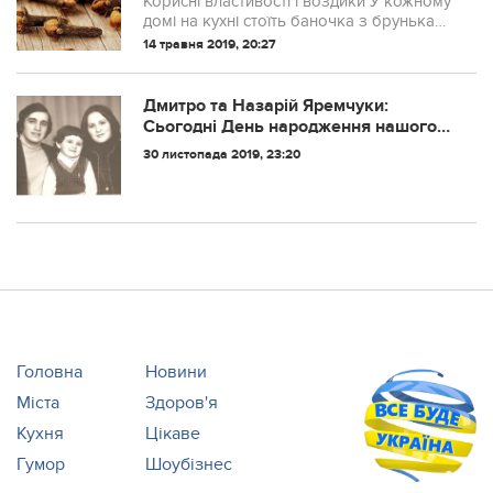
Корисні властивості гвоздики У кожному
домі на кухні стоїть баночка з бруньками
дерева гвоздики. А чи знаємо ми, що ця
14 травня 2019, 20:27
пряність внесена до трав’яної
фармакопеї Британії? Можливо, варто
п...
Дмитро та Назарій Яремчуки:
Сьогодні День народження нашого
тата. Цього дня в нашому домі
30 листопада 2019, 23:20
телефон не змовкав зранку до
вечора.
Головна
Новини
Міста
Здоров'я
Кухня
Цікаве
Гумор
Шоубізнес