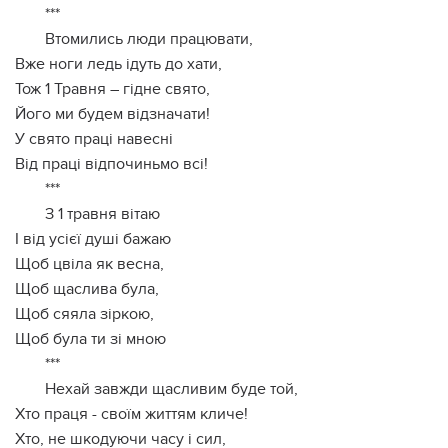
***
Втомились люди працювати,
Вже ноги ледь ідуть до хати,
Тож 1 Травня – гідне свято,
Його ми будем відзначати!
У свято праці навесні
Від праці відпочиньмо всі!
***
З 1 травня вітаю
І від усієї душі бажаю
Щоб цвіла як весна,
Щоб щаслива була,
Щоб сяяла зіркою,
Щоб була ти зі мною
***
Нехай завжди щасливим буде той,
Хто праця - своїм життям кличе!
Хто, не шкодуючи часу і сил,