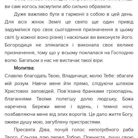
ви самі когось засмутили або сильно образили.
Дуже важливо бути в гармонії з собою в цей день.
Для всіх жінок Землі це свято ще один привід
задуматися про своє сьогодення призначення в цьому
світі (у кожної воно різне) і наскільки ви виконуєте його.
Богородиця не злякалася і виконала своє велике
призначення, тому що у всьому поклалася на Господню
волю. Багатьом з нас не вистачає такої віри.
Молитва:
Славлю благодать Твою, Владичице, молю Тебе: збагати
мій розум. Навчи мене йти прямо, слідуючи шляхом
Христових заповідей. Пов’язана бранками гріхопадінь,
благаннями Твоїми полегшу долю людську, Божа
наречена. Бережи мене і вдень, і темної ночі,
позбавляючи мене від злих ворогів. Це дало життя Богу,
оживи душу мою, загублену пpистpaстями.
Пресвята Діва, почуй голос непотрібного раба
Твого. Сльози ллю перед Тобою, Пречиста, душу свою