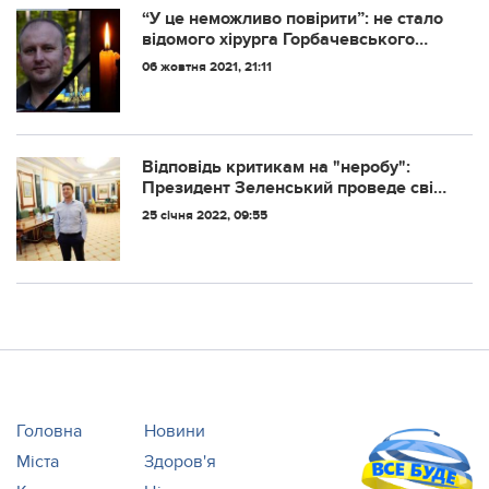
“У це неможливо повірити”: не стало
відомого хірурга Горбачевського
Мирослава Бойчака
06 жовтня 2021, 21:11
Відповідь критикам на "неробу":
Президент Зеленський проведе свій
день народження на роботі, -
25 січня 2022, 09:55
прессекретар
Головна
Новини
Міста
Здоров'я