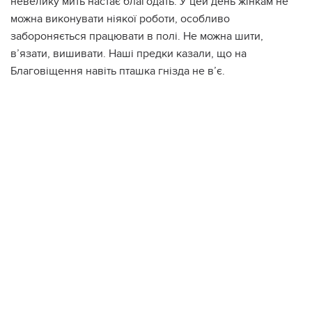
невелику мить настає благодать. У цей день жінкам не
можна виконувати ніякої роботи, особливо
забороняється працювати в полі. Не можна шити,
в’язати, вишивати. Наші предки казали, що на
Благовіщення навіть пташка гнізда не в’є.