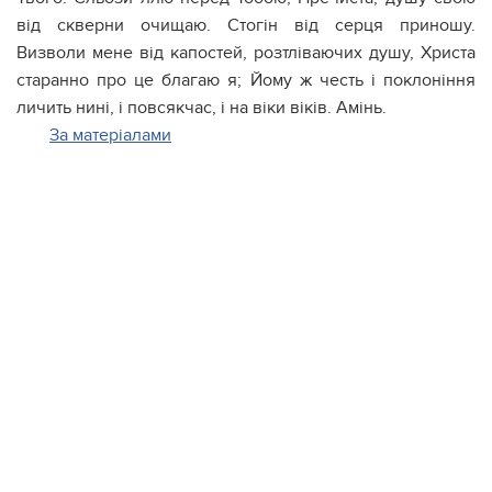
від скверни очищаю. Стогін від серця приношу.
Визволи мене від капостей, розтліваючиx дyшу, Христа
старанно про це благаю я; Йому ж честь і поклоніння
личить нині, і повсякчас, і на віки віків. Амінь.
За матеріалами