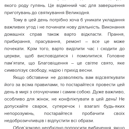
якого роду гулянь. Це відмінний час для завершення
приготувань до святкування Великодня.
Тому в цей день потрібно хоча б уникати укладання
важливих угод і не починати нову діяльність. Виконання
домашніх справ також варто відкласти. Прання,
прибирання, прасування, ремонт – все це може
почекати. Крім того, варто виділити час і сходити до
церкви, щоб висповідатися і помолитися. Головне
пам’ятати, що Благовіщення – це світле свято, яке
символізує свободу, надію і прихід весни.
Якщо обставини не дозволяють вам відсвяткувати
його за всіма правилами, то постарайтеся провести цей
день в мирі з оточуючими і самим собою. Дуже важливо,
особливо для жінок, не конфліктувати в цей день! Не
допускайте сварок, суперечок і взагалі будь-яких
непорозумінь, постарайтеся пробачити своїх
недоброзичливців і відпустити всі образи.
Обов’язково необхідно попросити вибачення, якщо