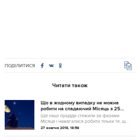
ПОДІЛИТИСЯ
Читати також
Що в жодному випадку не можна
робити на спадаючий Місяць з 25
жовтня по 6 листопада
Ще наші прадіди стежили за фазами
Місяця і намагалися робити тільки те, що
в цей період можна. А ось багато чого
27 жовтня 2018, 18:59
робити на спадаючий Місяць не можна.
Зараз період спадаючого Місяця, який ...