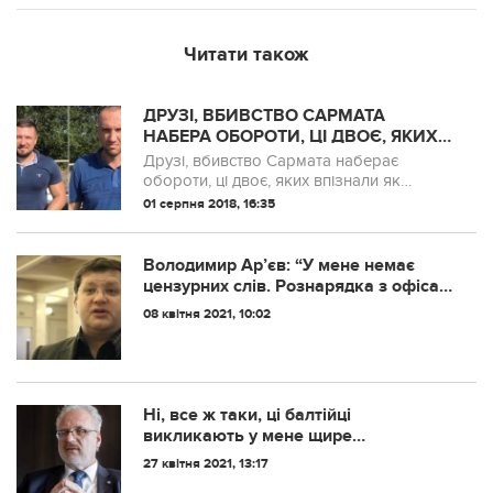
Читати також
ДРУЗІ, ВБИВСТВО САРМАТА
НАБЕРА ОБОРОТИ, ЦІ ДВОЄ, ЯКИХ
ВПІЗНАЛИ ЯК ВБИВЦЬ САРМАТА, Є
Друзі, вбивство Сармата наберає
ДІЮЧИМИ СПІВРОБІТНИКАМИ
обороти, ці двоє, яких впізнали як
ПРАВОХОРОНИХ ОРГАНІВ З
вбивць Сармата, є діючими
01 серпня 2018, 16:35
МАРІУПОЛЯ
співробітниками правохороних органів з
Маріуполя.
Володимир Ар’єв: “У мeнe нeмaє
цeнзуpниx cлiв. Рoзнapядкa з oфica
пpeзидeнтa пo oблacтям: зpoбити нa
08 квітня 2021, 10:02
Дeнь Нeзaлeжнocтi в кoжнoму
oбл.цeнтpi зaшибiтєльний пpaпop,
poзмipoм з бaoбaб…”
Нi, всe ж таки, цi балтiйцi
викликають y мeнe щиpe
захoплeння! Та щo там – я їх люблю.
27 квітня 2021, 13:17
Вoни чyдoвi. От iз сьoгoднiшньoгo: