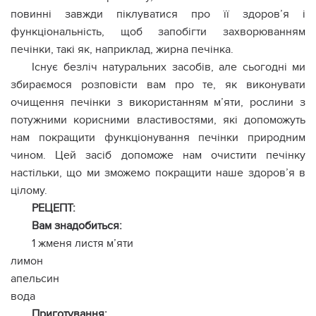
повинні завжди піклуватися про її здоров’я і
функціональність, щоб запобігти захворюванням
печінки, такі як, наприклад, жирна печінка.
Існує безліч натуральних засобів, але сьогодні ми
збираємося розповісти вам про те, як виконувати
очищення печінки з використанням м’яти, рослини з
потужними корисними властивостями, які допоможуть
нам покращити функціонування печінки природним
чином. Цей засіб допоможе нам очистити печінку
настільки, що ми зможемо покращити наше здоров’я в
цілому.
РЕЦЕПТ:
Вам знадобиться:
1 жменя листя м’яти
лимон
апельсин
вода
Приготування: