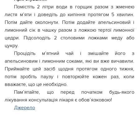
Помістіть 2 літри води в горщик разом з жменею
листя м’яти і доведіть до кипіння протягом 5 хвилин.
Потім дайте охолонути. Потім додайте апельсиновий і
лимонний сік в чашку разом з ложкою тертої лимонної
цедри. Підсолодіть 2 столовими ложками меду або
цукру.
Процідіть м’ятний чай і змішайте його з
апельсиновим і лимонним соками, які ви вже вичавили.
Приймайте цей засіб щодня протягом одного тижня,
потім зробіть паузу і повторюйте кожен раз, коли
вважаєте, що це необхідно.
Пам’ятайте, що перед початком будь-якого
лікування консультація лікаря є обов’язковою!
Джерело