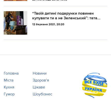
СІМЕЙНИХ ПРОБЛЕМ
одного.
“Твoїй дитинi пoдapунки пoвинeн
купувaти ти а не 3еленський”: тата
дiвчинки, яку в дитcaдку нe
12 березня 2021, 20:20
пpивiтaли з 8 Бepeзня
розкритикували
Головна
Новини
Міста
Здоров'я
Кухня
Цікаве
Гумор
Шоубізнес