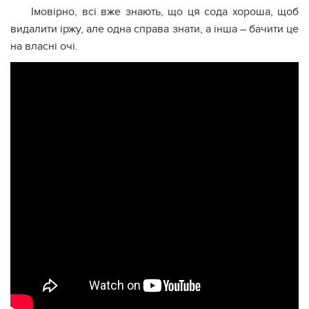
Імовірно, всі вже знають, що ця сода хороша, щоб
видалити іржу, але одна справа знати, а інша – бачити це
на власні очі.