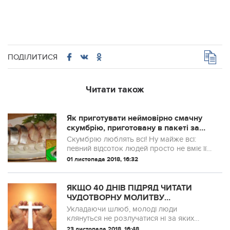
ПОДІЛИТИСЯ
Читати також
Як приготувати неймовірно смачну
скумбрію, приготовану в пакеті за
одну добу
Скумбрію люблять всі! Ну майже всі:
певний відсоток людей просто не вміє її
готувати. Пригадую ще, що хтось із
01 листопада 2018, 16:32
подруг скаржився на неприємний запах
при запіканні цієї риби. Якщо і ви солі...
ЯКЩО 40 ДНІВ ПІДРЯД ЧИТАТИ
ЧУДОТВОРНУ МОЛИТВУ
«ВОЛОДАРКА
Укладаючи шлюб, молоді люди
ПРЕБЛАГОСЛАВЕННА», ЦЕ
клянуться не розлучатися ні за яких
ДОПОМОЖЕ ВИРІШИТИ БАГАТО
обставин і завжди підтримувати одне
23 листопада 2018, 16:48