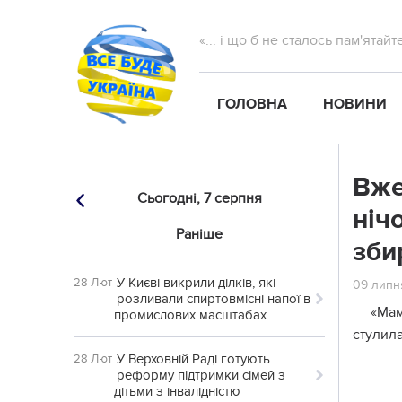
«... і що б не сталось пам'ятай
ГОЛОВНА
НОВИНИ
Вже
Сьогодні,
7 серпня
ніч
Раніше
зби
У Києві викрили ділків, які
28 Лют
09 липня
розливали спиртовмісні напої в
«Мам
промислових масштабах
стулила
У Верховній Раді готують
28 Лют
реформу підтримки сімей з
дітьми з інвалідністю