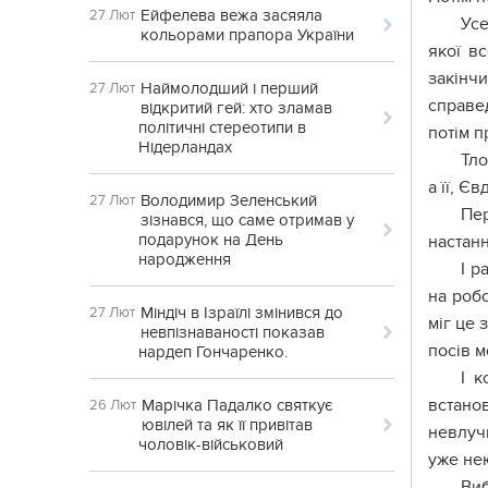
Ейфелева вежа засяяла
27 Лют
Усе
кольорами прапора України
якої в
закінч
Наймолодший і перший
27 Лют
справед
відкритий гей: хто зламав
політичні стереотипи в
потім п
Нідерландах
Тло
а її, Є
Володимир Зеленський
27 Лют
Пер
зізнався, що саме отримав у
подарунок на День
настанн
народження
І р
на робо
Міндіч в Ізраїлі змінився до
27 Лют
міг це 
невпізнаваності показав
посів м
нардеп Гончаренко.
І 
встано
Марічка Падалко святкує
26 Лют
ювілей та як її привітав
невлучн
чоловік-військовий
уже нею
Виб