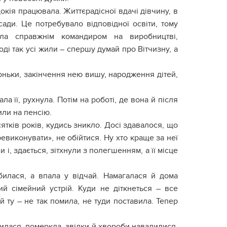
окія працювала. Життєрадісної вдачі дівчину, в
ади. Це потребувало відповідної освіти, тому
була справжнім командиром на виробництві,
оді так усі жили – спершу думай про Вітчизну, а
ньки, закінчення нею вишу, нарoдження дітей,
а її, рухнула. Потім на роботі, де вона й після
или на пенсію.
ятків років, кудись зникло. Досі здавалося, що
еревиконувати», не обійтися. Ну хто краще за неї
 і, здається, зітхнули з полегшенням, а її місце
илася, а впала у відчай. Намагалася й дома
ий сімейний устрій. Куди не діткнеться – все
й ту – не так помила, не туди поставила. Тепер
улилася, помeркла, звідки й хвороби навалилися,