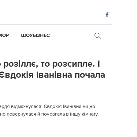
МОР
ШОУБІЗНЕС
розіллє, то розсипле. І
 Євдокія Іванівна почала
рдя відмахнулася. Євдокія Іванівна міцно
льно повернулася й почовгала в іншу кімнату.