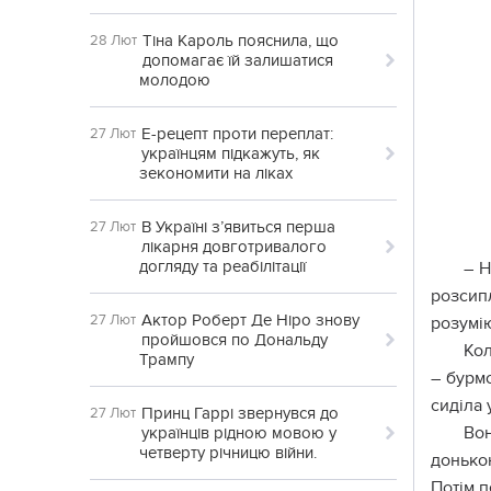
Тіна Кароль пояснила, що
28 Лют
допомагає їй залишатися
молодою
Е-рецепт проти переплат:
27 Лют
українцям підкажуть, як
зекономити на ліках
В Україні з’явиться перша
27 Лют
лікарня довготривалого
догляду та реабілітації
– Н
розсипл
Актор Роберт Де Ніро знову
27 Лют
розумію
пройшовся по Дональду
Кол
Трампу
– бурмо
сиділа 
Принц Гаррі звернувся до
27 Лют
Вон
українців рідною мовою у
четверту річницю війни.
донькою
Потім п