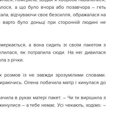
талося, а що було вчора або позавчора – геть
акала, відчуваючи своє безсилля, ображалася на
що варто було доньці при сторонній людині не
меркається, а вона сидить зі своїм пакетом з
лилася, як потрапила сюди. На неї дивилася
ла з річки.
 їх розмов із не завжди зрозумілими словами.
ираючись. Олена побачила матір і кинулася до
бачила в руках матері пакет: – Чи ти вирішила з
 кинулися – а тебе немає. Усі чекають, ходімо. –