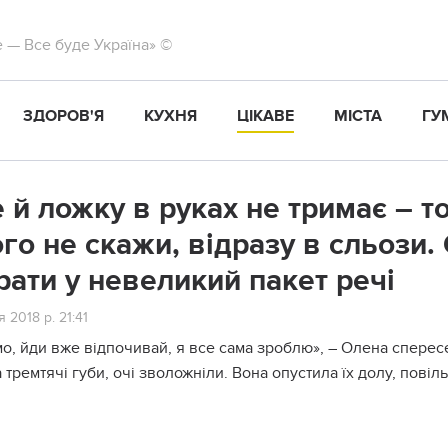
те — Все буде Україна» ©
ЗДОРОВ'Я
КУХНЯ
ЦІКАВЕ
МІСТА
ГУ
 й ложку в руках не тримає – то 
ого не скажи, відразу в сльози.
рати у невеликий пакет речі
 2018 р. 21:41
о, йди вже відпочивай, я все сама зроблю», – Олена спересе
 тремтячі губи, очі зволожніли. Вона опустила їх долу, пові