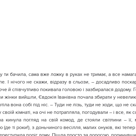
у ти бачила, сама вже ложку в руках не тримає, а все намага
е. І нічого не скажи, відразу в сльози, – досадливо поска
че й співчутливо покивала головою і зазбиралася додому. Г
и жінки вийшли, Євдокія Іванівна почала збирати у невеликий
тіла вона собі під ніс. – Туди не лізь, туди не ходи, що не с
у своїй кімнаті, на очі не потрапляла, погодували – і все, як с
а кинула погляд на свій комод, де стояли світлини – її,
 (де ті роки!), з доньчиного весілля, малих онуків, які тепе
ереступила поріг дому. Пішла просто за дорогою, поринувши