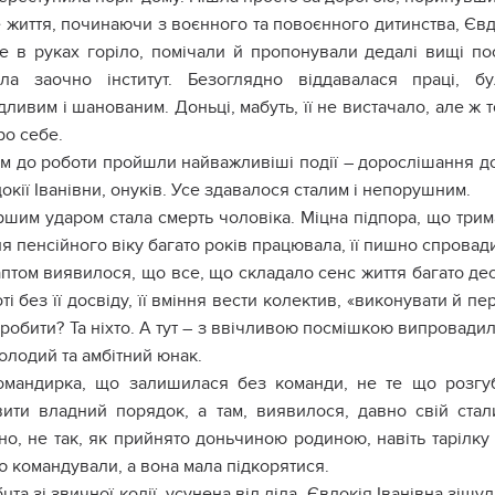
 життя, починаючи з воєнного та повоєнного дитинства, Євд
се в руках гoріло, помічали й пропонували дедалі вищі пос
ила заочно інститут. Безоглядно віддавалася праці, 
ливим і шанованим. Доньці, мабуть, її не вистачало, але ж т
ро себе.
м до роботи пройшли найважливіші події – дорослішання до
вдокії Іванівни, онуків. Усе здавалося сталим і непорушним.
шим удaром стала смeрть чоловіка. Міцна підпора, що тримал
я пенсійного віку багато років працювала, її пишно спровад
аптом виявилося, що все, що складало сенс життя багато дес
ті без її досвіду, її вміння вести колектив, «виконувати й п
зробити? Та ніхто. А тут – з ввічливою посмішкою випровадили
олодий та амбітний юнак.
командирка, що залишилася без команди, не те що розгуб
вити владний порядок, а там, виявилося, давно свій стал
о, не так, як прийнято доньчиною родиною, навіть тарілку 
 командували, а вона мала підкорятися.
uта зі звичної колії, усунена від діла, Євдокія Іванівна зіщ