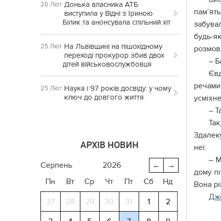
Донька власника АТБ
26 Лют
пам’ят
виступила у Відні з Іриною
Білик та анонсувала спільний хіт
забувал
будь-я
На Львівщині на пішохідному
25 Лют
розмовл
переході прокурор збив двох
– Б
дітей військовослужбовця
Євд
речами
Наука і 97 років досвіду: у чому
25 Лют
ключ до довгого життя
усміхне
– Т
Так
Здалек
АРХІВ НОВИН
неї:
– М
серпень
2026
←
→
дому пі
Пн
Вт
Ср
Чт
Пт
Сб
Нд
Вона рі
Дж
27
28
29
30
31
1
2