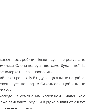
ється щось робити, тільки псує – то розіллє, то
ржилася Олена подрузі, що саме була в неї. Та
осподарка пішла її проводити.
 пакет речі. «Ну й піду, якщо я їм не потрібна,
кажеш – усе невлад. Їм би хотілося, щоб я тільки
обаку».
 молодої, з усміхненим чоловіком і маленькою
р вже самі мають родини й рідко з’являються тут.
 у невеселі думки.