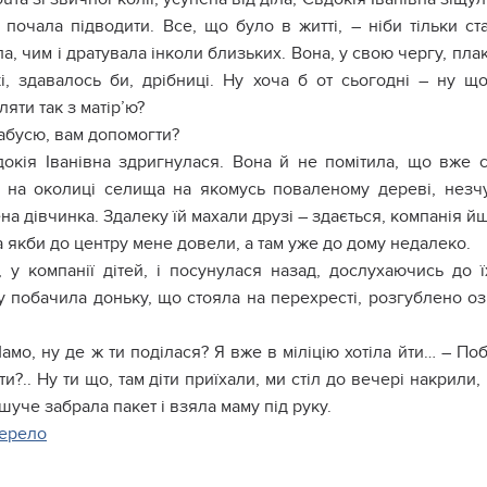
ь почала підводити. Все, що було в житті, – ніби тільки с
а, чим і дратувала інколи близьких. Вона, у свою чергу, пл
кі, здавалось би, дрібниці. Ну хоча б от сьогодні – ну 
яти так з матір’ю?
абусю, вам допомогти?
окія Іванівна здригнулася. Вона й не помітила, що вже с
 на околиці селища на якомусь поваленому дереві, незчу
на дівчинка. Здалеку їй махали друзі – здається, компанія йш
а якби до центру мене довели, а там уже до дому недалеко.
, у компанії дітей, і посунулася назад, дослухаючись до
у побачила доньку, що стояла на перехресті, розгублено оз
амо, ну де ж ти поділася? Я вже в міліцію хотіла йти… – По
ти?.. Ну ти що, там діти приїхали, ми стіл до вечері накрили,
шуче забрала пакет і взяла маму під руку.
ерело