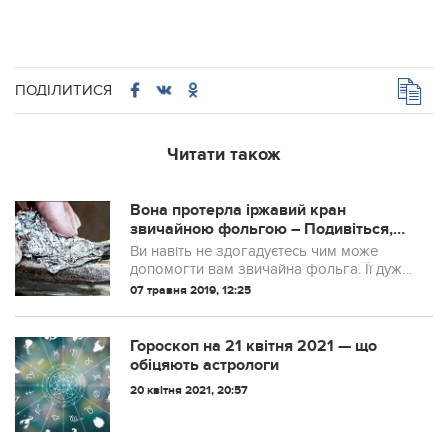
ПОДІЛИТИСЯ
Читати також
Вона протерла іржавий кран
звичайною фольгою – Подивіться,
що вийшло …
Ви навіть не здогадуєтесь чим може
допомогти вам звичайна фольга. Її дуже
добре мати завжди на кухні. Якщо ви
07 травня 2019, 12:25
плануєте виїхати за місто на пікнік, то
обов’язково візьміть з собою фоль...
Гороскоп на 21 квітня 2021 — що
обіцяють астрологи
20 квітня 2021, 20:57