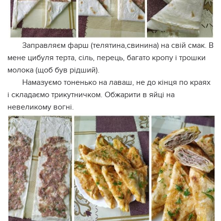
Заправляєм фарш (телятина,свинина) на свій смак. В
мене цибуля терта, сіль, перець, багато кропу і трошки
молока (щоб був рідший).
Намазуємо тоненько на лаваш, не до кінця по краях
і складаємо трикутничком. Обжарити в яйці на
невеликому вогні.