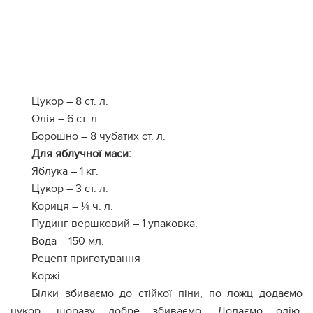
Цукор – 8 ст. л.
Олія – 6 ст. л.
Борошно – 8 чубатих ст. л.
Для яблучної маси:
Яблука – 1 кг.
Цукор – 3 ст. л.
Кориця – ¼ ч. л.
Пудинг вершковий – 1 упаковка.
Вода – 150 мл.
Рецепт приготування
Коржі
Білки збиваємо до стійкої піни, по ложц додаємо
цукор, щоразу добре збиваємо. Додаємо олію,