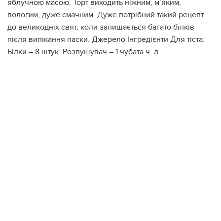
яблучною масою. Торт виходить ніжним, м’яким,
вологим, дуже смачним. Дуже потрібний такий рецепт
до великодніх свят, коли залишається багато білків
після випікання паски. Джерело Інгредієнти Для тіста:
Білки – 8 штук. Розпушувач – 1 чубата ч. л.