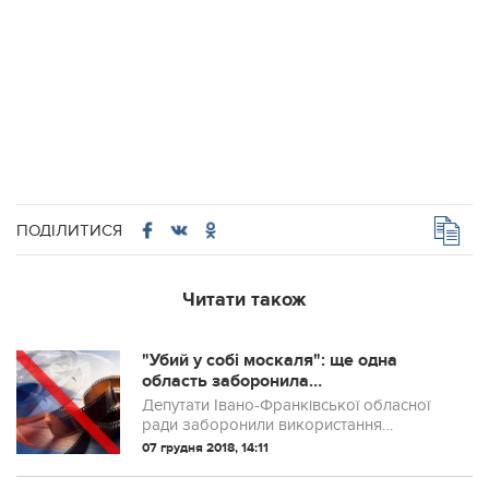
ПОДІЛИТИСЯ
Читати також
"Убий у собі москаля": ще одна
область заборонила
російськомовний культурний продукт
Депутати Івано-Франківської обласної
ради заборонили використання
російськомовного культурного продукту
07 грудня 2018, 14:11
на території області до повного
припинення російської агресії