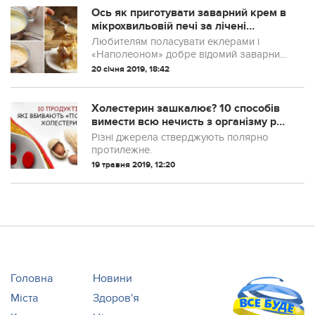
Ось як приготувати заварний крем в
мікрохвильовій печі за лічені
хвилини. Швидко, в міру солодкий,
Любителям поласувати еклерами і
без грудочок, а головне – мінімум
«Наполеоном» добре відомий заварний
брудного посуду
крем – ніжний, смачний і зовсім
20 січня 2019, 18:42
нескладний в приготуванні.
Холестерин зашкалює? 10 способів
вимести всю нечисть з організму раз
і назавжди
Різні джерела стверджують полярно
протилежне.
19 травня 2019, 12:20
Головна
Новини
Міста
Здоров'я