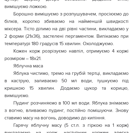
вимішуємо ложкою.
Борошно вимішуємо з розпушувачем, просіюємо до
білків, коротко збиваємо на найменшій швидкості
міксера. Тісто ділимо на дві рівні частини, викладаємо у
2 форми (21х36), застелені пергаментом. Випікаємо при
температурі 180 градусів 15 хвилин. Охолоджуємо.
Кожен корж розрізуємо навпіл, отримуємо 4 коржі
розміром – 18х21.
Яблучна маса
Яблука чистимо, тремо на грубій тертці, викладаємо
в каструю, заливаємо 50 мл води, тушкуємо під
кришкою 15 хвилин. Додаємо цукор та корицю,
вимішуємо.
Пудинг розчиняємо в 100 мл води. Яблука знімаємо
з вогню, вливаємо пудинг, постійно помішуючи. Знову
ставимо масу на вогонь, доводимо до кипіння.
Гарячу яблучну масу (5 ст.л. з гіркою на 1 корж)
викладаємо на корж, наступним коржем злегка