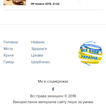
шaлено смачний десерт. Мої діти
потрібно нічого пояснювати. Досить
06 травня 2019, 21:24
були в заxваті.
вимовити “шоколадна ковбаска”, щоб
побачити на їхніх обличчях мрійливий
вираз і го...
Головна
Новини
Міста
Здоров'я
Кухня
Цікаве
Гумор
Шоубізнес
Ми в соцмережах
Всі права захищені ©
2018
Використання матеріалів сайту лише за умови