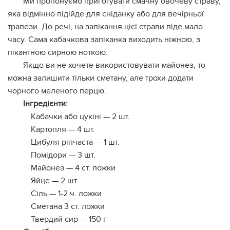
Ми пропонуємо приготувати смачну овочеву страву,
яка відмінно підійде для сніданку або для вечірньої
трапези. До речі, на запікання цієї страви піде мало
часу. Сама кабачкова запіканка виходить ніжною, з
пікантною сирною ноткою.
Якщо ви не хочете використовувати майонез, то
можна залишити тільки сметану, але трохи додати
чорного меленого перцю.
Інгредієнти:
Кабачки або цукіні — 2 шт.
Картопля — 4 шт.
Цибуля ріпчаста — 1 шт.
Помідори — 3 шт.
Майонез — 4 ст. ложки
Яйце — 2 шт.
Сіль — 1-2 ч. ложки
Сметана 3 ст. ложки
Твердий сир — 150 г