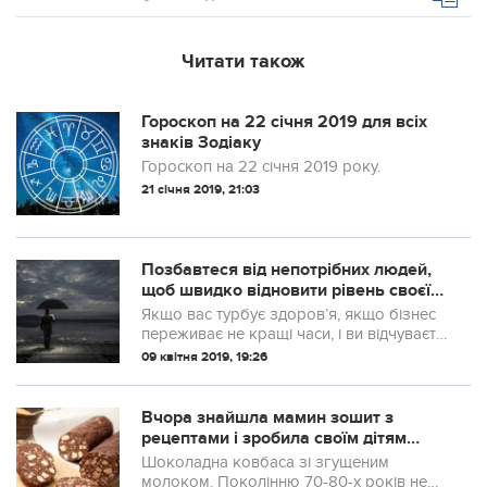
Читати також
Гороскоп на 22 січня 2019 для всіх
знаків Зодіаку
Гороскоп на 22 січня 2019 року.
21 січня 2019, 21:03
Позбавтеся від непотрібних людей,
щоб швидко відновити рівень своєї
енергії
Якщо вас турбує здоров’я, якщо бізнес
переживає не кращі часи, і ви відчуваєте
занепад сил, спробуйте знизити кількість
09 квітня 2019, 19:26
контактів з людьми. Так, безсумнівно,
спілкування – це річ необх...
Вчора знайшла мамин зошит з
рецептами і зробила своїм дітям
солодку ковбасу. Нічого пекти не
Шоколадна ковбаса зі згущеним
треба! 2 години – і у вас на столі
молоком. Поколінню 70-80-х років не