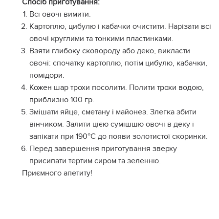
Спосіб приготування:
Всі овочі вимити.
Картоплю, цибулю і кабачки очистити. Нарізати всі
овочі круглими та тонкими пластинками.
Взяти глибоку сковороду або деко, викласти
овочі: спочатку картоплю, потім цибулю, кабачки,
помідори.
Кожен шар трохи посолити. Полити трохи водою,
приблизно 100 гр.
Змішати яйце, сметану і майонез. Злегка збити
вінчиком. Залити цією сумішшю овочі в деку і
запікати при 190°С до появи золотистої скоринки.
Перед завершення приготування зверху
присипати тертим сиром та зеленню.
Приємного апетиту!