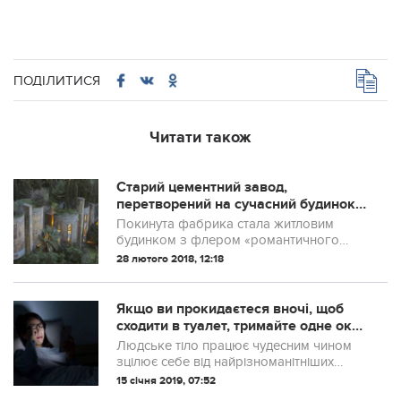
ПОДІЛИТИСЯ
Читати також
Старий цементний завод,
перетворений на сучасний будинок-
студію
Покинута фабрика стала житловим
будинком з флером «романтичного
розорення». Архітектор Рікардо Бофилл
28 лютого 2018, 12:18
(Ricardo Bofill) знайшов
напівзруйнований цементний завод
неподалік від Барселони в ...
Якщо ви прокидаєтеся вночі, щоб
сходити в туалет, тримайте одне око
закритим. Ви будете вражені, коли
Людське тiло працює чудесним чином
дізнаєтесь навіщо
зцілює себе від найрізноманітніших
проблем і xвороб. Спробуйте ці круті
15 січня 2019, 07:52
трюки, і ви будете здивовані