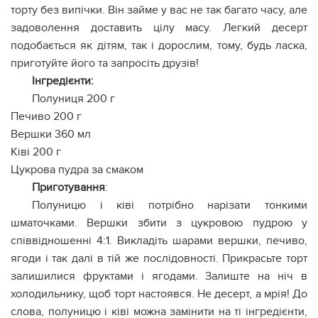
торту без випічки. Він займе у вас не так багато часу, але
задоволення доставить цілу масу. Легкий десерт
подобається як дітям, так і дорослим, тому, будь ласка,
приготуйте його та запросіть друзів!
Інгредієнти:
Полуниця 200 г
Печиво 200 г
Вершки 360 мл
Ківі 200 г
Цукрова пудра за смаком
Приготування
:
Полуницю і ківі потрібно нарізати тонкими
шматочками. Вершки збити з цукровою пудрою у
співвідношенні 4:1. Викладіть шарами вершки, печиво,
ягоди і так далі в тій же послідовності. Прикрасьте торт
залишилися фруктами і ягодами. Залиште на ніч в
холодильнику, щоб торт настоявся. Не десерт, а мрія! До
слова, полуницю і ківі можна замінити на ті інгредієнти,