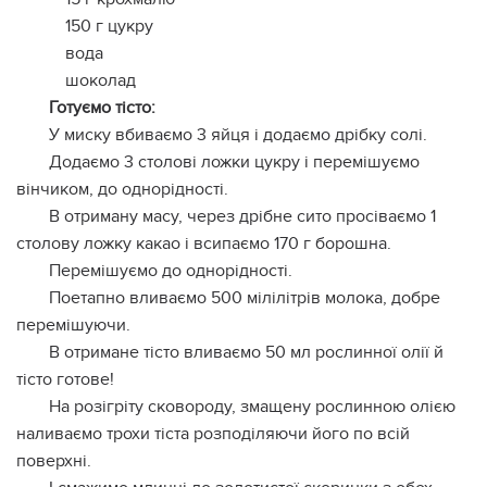
150 г цукру
вода
шоколад
Готуємо тісто:
У миску вбиваємо 3 яйця і додаємо дрібку солі.
Додаємо 3 столові ложки цукру і перемішуємо
вінчиком, до однорідності.
В отриману масу, через дрібне сито просіваємо 1
столову ложку какао і всипаємо 170 г борошна.
Перемішуємо до однорідності.
Поетапно вливаємо 500 мілілітрів молока, добре
перемішуючи.
В отримане тісто вливаємо 50 мл рослинної олії й
тісто готове!
На розігріту сковороду, змащену рослинною олією
наливаємо трохи тіста розподіляючи його по всій
поверхні.