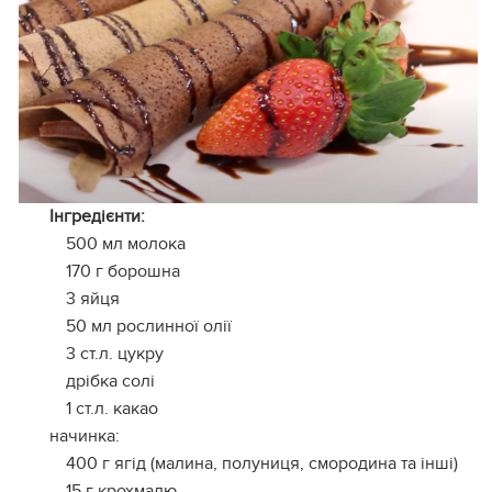
Інгредієнти:
500 мл молока
170 г борошна
3 яйця
50 мл рослинної олії
3 ст.л. цукру
дрібка солі
1 ст.л. какао
начинка:
400 г ягід (малина, полуниця, смородина та інші)
15 г крохмалю