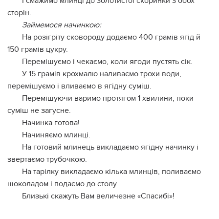
І смажимо млинці до золотистої скоринки з обох
сторін.
Займемося начинкою:
На розігріту сковороду додаємо 400 грамів ягід й
150 грамів цукру.
Перемішуємо і чекаємо, коли ягоди пустять сік.
У 15 грамів крохмалю наливаємо трохи води,
перемішуємо і вливаємо в ягідну суміш.
Перемішуючи варимо протягом 1 хвилини, поки
суміш не загусне.
Начинка готова!
Начиняємо млинці.
На готовий млинець викладаємо ягідну начинку і
звертаємо трубочкою.
На тарілку викладаємо кілька млинців, поливаємо
шоколадом і подаємо до столу.
Близькі скажуть Вам величезне «Спасибі»!