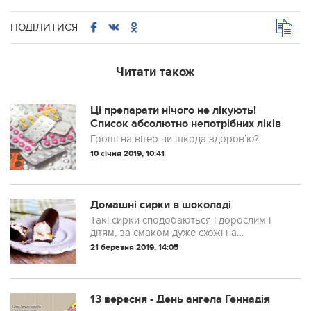
ПОДІЛИТИСЯ
Читати також
Ці препарати нічого не лікують!
Список абсолютно непотрібних ліків
Гроші на вітер чи шкода здоров’ю?
10 січня 2019, 10:41
Домашні сирки в шоколаді
Такі сирки сподобаються і дорослим і
дітям, за смаком дуже схожі на
магазинні. Не кваптеся купувати
21 березня 2019, 14:05
улюблені ласощі в магазині, адже
глазуровані сирки легко зробити вдома
із натуральни...
13 вересня - День ангела Геннадія