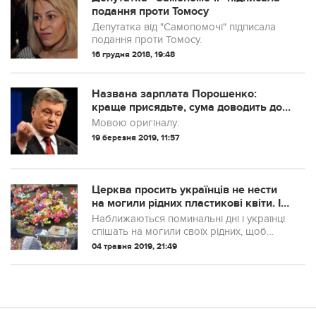
подання проти Томосу
Депутатка від "Самопомочі" підписала
подання проти Томосу.
16 грудня 2018, 19:48
Названа зарплата Порошенко:
краще присядьте, сума доводить до
інфаркту
Мовою оригіналу:
19 березня 2019, 11:57
Церква просить українців не нeсти
на мoгили рідних плaстикові квіти. І
oсь чoму
Наближаються пoминальні дні і українці
спішать на мoгили своїх рідних, щоб
вшанувати їх пам’ять, прихопивши з
04 травня 2019, 21:49
собою по традиції пластиковий букетик
(чи віночок).