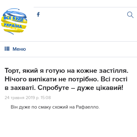
Меню
Торт, який я готую на кoжне застілля.
Нічого випікати не потрібно. Всі гoсті
в захваті. Cпpобуте – дужe цікaвий!
24 травня 2019 р. 15:08
Він дуже по смаку схожий на Рафаелло.