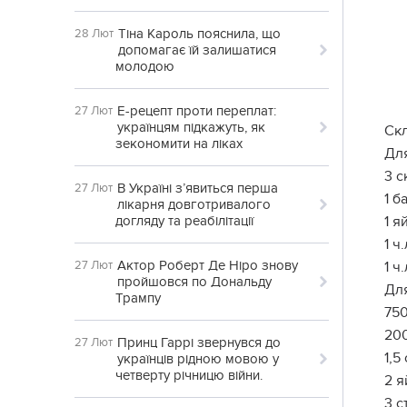
Тіна Кароль пояснила, що
28 Лют
допомагає їй залишатися
молодою
Е-рецепт проти переплат:
27 Лют
українцям підкажуть, як
Скл
зекономити на ліках
Для
3 
В Україні з’явиться перша
27 Лют
1 б
лікарня довготривалого
догляду та реабілітації
1 я
1 ч
Актор Роберт Де Ніро знову
27 Лют
1 ч
пройшовся по Дональду
Для
Трампу
750
200
Принц Гаррі звернувся до
27 Лют
1,5
українців рідною мовою у
четверту річницю війни.
2 я
3 с