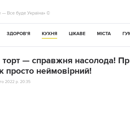
те — Все буде Україна» ©
ЗДОРОВ'Я
КУХНЯ
ЦІКАВЕ
МІСТА
ГУ
 торт — справжня насолода! Пр
к просто неймовірний!
го 2022 р. 20:35