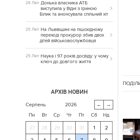
Донька власника АТБ
26 Лют
виступила у Відні з Іриною
Білик та анонсувала спільний хіт
На Львівщині на пішохідному
25 Лют
переході прокурор збив двох
дітей військовослужбовця
Наука і 97 років досвіду: у чому
25 Лют
ключ до довгого життя
ПОДІЛ
АРХІВ НОВИН
серпень
2026
←
→
Пн
Вт
Ср
Чт
Пт
Сб
Нд
27
28
29
30
31
1
2