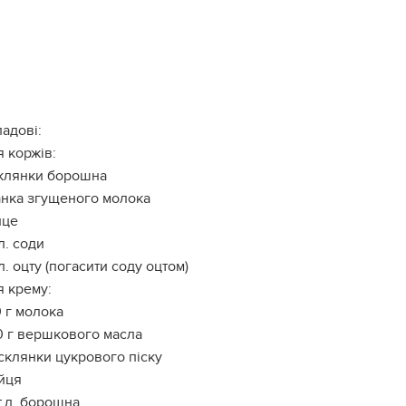
адові:
 коржів:
склянки борошна
анка згущеного молока
йце
.л. соди
.л. оцту (погасити соду оцтом)
 крему:
 г молока
 г вершкового масла
 склянки цукрового піску
йця
т.л. борошна