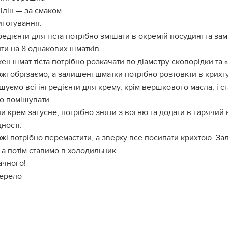
ілін — за смаком
готування:
редієнти для тіста потрібно змішати в окремій посудині та зам
ти на 8 однакових шматків.
ен шмат тіста потрібно розкачати по діаметру сковорідки та «
жі обрізаємо, а залишені шматки потрібно розтовкти в крихт
шуємо всі інгредієнти для крему, крім вершкового масла, і с
о помішувати.
и крем загусне, потрібно зняти з вогню та додати в гарячи
ності.
жі потрібно перемастити, а зверху все посипати крихтою. Зал
 а потім ставимо в холодильник.
ачного!
ерело