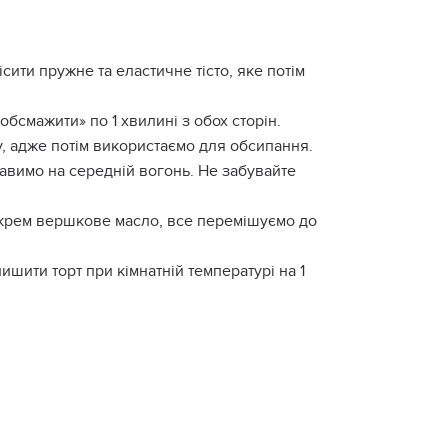
ісити пружне та еластичне тісто, яке потім
обсмажити» по 1 хвилині з обох сторін.
у, адже потім використаємо для обсипання.
тавимо на середній вогонь. Не забувайте
й крем вершкове масло, все перемішуємо до
ишити торт при кімнатній температурі на 1