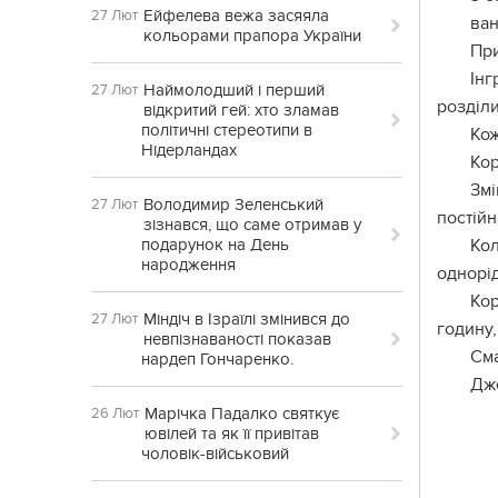
Ейфелева вежа засяяла
27 Лют
ван
кольорами прапора України
При
Інг
Наймолодший і перший
27 Лют
розділи
відкритий гей: хто зламав
політичні стереотипи в
Кож
Нідерландах
Кор
Змі
Володимир Зеленський
27 Лют
постійн
зізнався, що саме отримав у
подарунок на День
Кол
народження
однорід
Кор
Міндіч в Ізраїлі змінився до
27 Лют
годину,
невпізнаваності показав
См
нардеп Гончаренко.
Дж
Марічка Падалко святкує
26 Лют
ювілей та як її привітав
чоловік-військовий