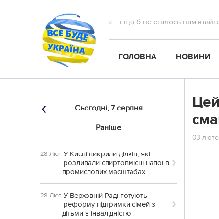
«... і що б не сталось пам'ятай
ГОЛОВНА
НОВИНИ
Цей
Сьогодні,
7 серпня
сма
Раніше
03 люто
У Києві викрили ділків, які
28 Лют
розливали спиртовмісні напої в
промислових масштабах
У Верховній Раді готують
28 Лют
реформу підтримки сімей з
дітьми з інвалідністю