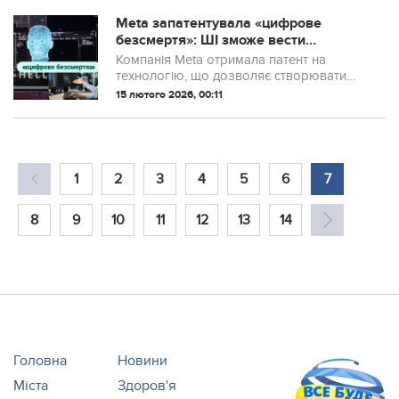
гарматних комплексів «Панцир».
Meta запатентувала «цифрове
безсмертя»: ШІ зможе вести
соцмережі за померлих
Компанія Meta отримала патент на
технологію, що дозволяє створювати
цифрових «клонів» користувачів.
15 лютого 2026, 00:11
Штучний інтелект зможе вести активність
у соцмережах замість реальної людини,
навіть після її смерті.
1
2
3
4
5
6
7
8
9
10
11
12
13
14
Головна
Новини
Міста
Здоров'я