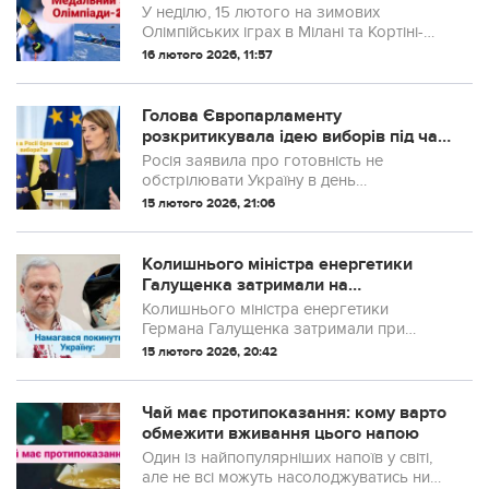
У неділю, 15 лютого на зимових
Олімпійських іграх в Мілані та Кортіні-
д’Ампеццо українські спортсмени
16 лютого 2026, 11:57
змагалися у трьох дисциплінах.
Голова Європарламенту
розкритикувала ідею виборів під час
війни
Росія заявила про готовність не
обстрілювати Україну в день
голосування. Водночас глава
15 лютого 2026, 21:06
Європарламенту різко розкритикувала
саму ідею виборів.
Колишнього міністра енергетики
Галущенка затримали на
державному кордоні
Колишнього міністра енергетики
Германа Галущенка затримали при
спробі виїзду з України. Затримання
15 лютого 2026, 20:42
відбулося за запитом НАБУ та САП у
межах розслідування корупційної справи
Мідас.
Чай має протипоказання: кому варто
обмежити вживання цього напою
Один із найпопулярніших напоїв у світі,
але не всі можуть насолоджуватись ним.