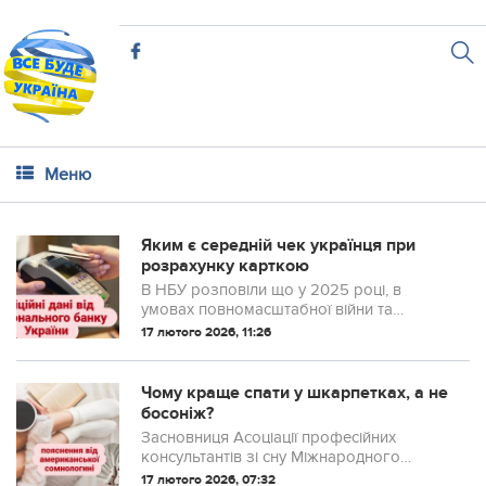
Меню
Яким є середній чек українця при
розрахунку карткою
В НБУ розповіли що у 2025 році, в
умовах повномасштабної війни та
посилення атак на енергетичну
17 лютого 2026, 11:26
інфраструктуру України, більшість
операцій з платіжними картками в нашій
державі, як і раніше, були
Чому краще спати у шкарпетках, а не
безготівковими й навели статистику.
босоніж?
Засновниця Асоціації професійних
консультантів зі сну Міжнародного
інституту батьківства та здоров'я
17 лютого 2026, 07:32