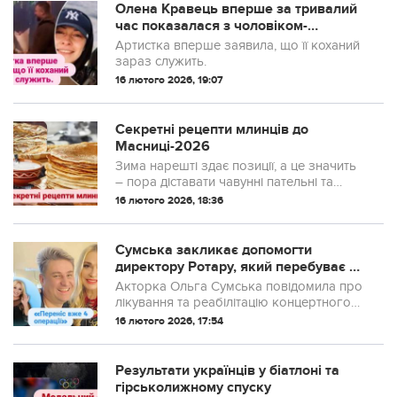
Олена Кравець вперше за тривалий
час показалася з чоловіком-
військовим і розплакалася від
Артистка вперше заявила, що її коханий
сюрпризу
зараз служить.
16 лютого 2026, 19:07
Секретні рецепти млинців до
Масниці-2026
Зима нарешті здає позиції, а це значить
– пора діставати чавунні пательні та
запасатися вершковим маслом.
16 лютого 2026, 18:36
Сумська закликає допомогти
директору Ротару, який перебуває у
реанімації
Акторка Ольга Сумська повідомила про
лікування та реабілітацію концертного
директора Ауріки Ротару Ігоря Лахіна.
16 лютого 2026, 17:54
Результати українців у біатлоні та
гірськолижному спуску