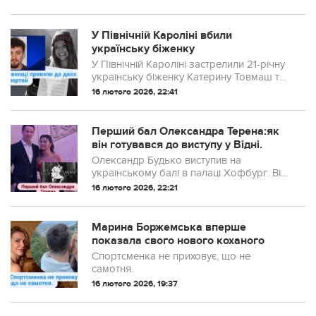
(Сполучені Штати Америки) Мар Де Кало
пояснила, чому куди корисніше спати у
шкарпетках, а не босоніж.
У Північній Кароліні вбили
українську біженку
У Північній Кароліні застрелили 21-річну
українську біженку Катерину Товмаш та
її хлопця. Підозрюваного затримали в
16 лютого 2026, 22:41
Огайо, триває розслідування.
Перший бал Олександра Терена:як
він готувався до виступу у Відні.
Олександр Будько виступив на
українському балі в палаці Хофбург. Він
відзначив, що Україна сьогодні звучить у
16 лютого 2026, 22:21
таких місцях упевнено та красиво.
Марина Боржемська вперше
показала свого нового коханого
Спортсменка не приховує, що не
самотня.
16 лютого 2026, 19:37