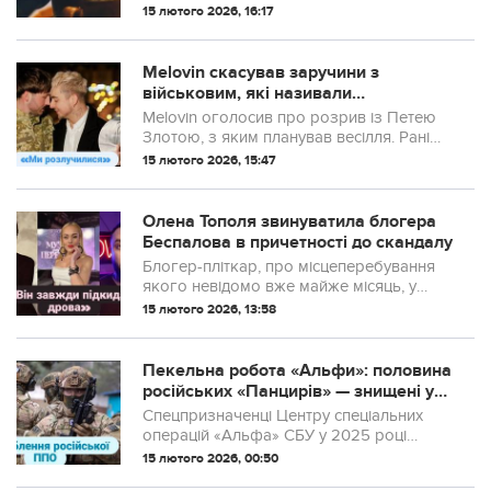
Лікарі застерігають про можливі ризики
15 лютого 2026, 16:17
для алергіків гіпертоніків і людей з
порушенням сну.
Melovin скасував заручини з
військовим, які називали
постановкою
Melovin оголосив про розрив із Петею
Злотою, з яким планував весілля. Раніше
в ЗМІ їхні заручини називали
15 лютого 2026, 15:47
постановкою та піар‑ходом.
Олена Тополя звинуватила блогера
Беспалова в причетності до скандалу
Блогер-пліткар, про місцеперебування
якого невідомо вже майже місяць, у
свою чергу закидає Олені та Раміні
15 лютого 2026, 13:58
Есхакзай адміністративне
правопорушення.
Пекельна робота «Альфи»: половина
російських «Панцирів» — знищені у
2025 році
Спецпризначенці Центру спеціальних
операцій «Альфа» СБУ у 2025 році
далекобійними ударами знищили
15 лютого 2026, 00:50
половину російських зенітних ракетно-