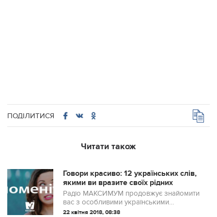
ПОДІЛИТИСЯ
Читати також
Говори красиво: 12 українських слів,
якими ви вразите своїх рідних
Радіо МАКСИМУМ продовжує знайомити
вас з особливими українськими
словами, якими можна замінити суржик у
22 квітня 2018, 08:38