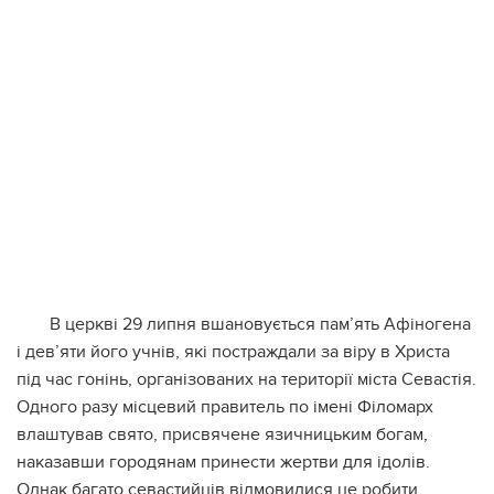
В церкві 29 липня вшановується пам’ять Афіногена
і дев’яти його учнів, які постраждали за віру в Христа
під час гонінь, організованих на території міста Севастія.
Одного разу місцевий правитель по імені Філомарх
влаштував свято, присвячене язичницьким богам,
наказавши городянам принести жертви для ідолів.
Однак багато севастийців відмовилися це робити,