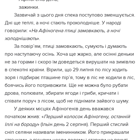
зажинки.
Зазвичай з цього дня спека поступово зменшується.
Дні ще теплі, а ночі стають прохолодніше. У народі
говорили: «
На Афіногена птиці замовкають, а ночі
холоднішають
».
За повір’ям, птиці замовкають, сумують і думають
про наступаючу осінь. Хоча ще жарко, але осінні деньки
не за горами і скоро їм доведеться вирушати на зимівлю
в спекотні країни. Вірили, що 29 липня по лісу ходить
зоря і підбирає пташине пір’я, тому в ліс не ходили в ліс,
боячись його потривожити. Ще не можна було рубати
дрова, полювати, збирати ягоди і гриби, кричати і
співати поруч з лісом, щоб не піднімати зайвого шуму.
У деяких місцях Афіногенів день вважався
початком жнив: «
Перший колосок Афіногену, останній
Іллі на бороду
» (Ільїн день 2 серпня). Перший стислий
сніп селяни називали іменинником. Його прикрашали