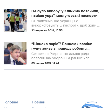
щоденному житті. Дивуйте рідних своєю
колоритною мовою!
Не було вибору: у Клімкіна пояснили,
навіщо українцям угорські паспорти
Він запевнив, що українці не
використовують ці паспорти, щоб жити в
Угорщині
22 вересня 2018, 10:55
“Швuдко вuріс”! Данuлюк зробuв
гучну заяву з прuводу робоmu
Зеленського!
Секреmар Радu національної радu
безпекu mа оборонu, а раніше член
передвuборчої Зекомандu Олександр
03 липня 2019, 14:49
Данuлюк заявляє, що презuденm
Володuмuр Зеленськuй “дуже вuріс” як
поліmuк
Головна
Новини