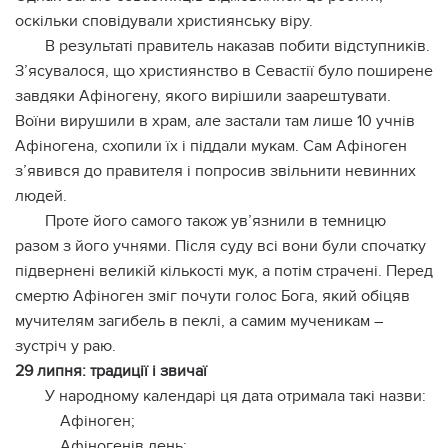
оскільки сповідували християнську віру.
В результаті правитель наказав побити відступників.
З’ясувалося, що християнство в Севастії було поширене
завдяки Афіногену, якого вирішили заарештувати.
Воїни вирушили в храм, але застали там лише 10 учнів
Афіногена, схопили їх і піддали мукам. Сам Афіноген
з’явився до правителя і попросив звільнити невинних
людей.
Проте його самого також ув’язнили в темницю
разом з його учнями. Після суду всі вони були спочатку
підвернені великій кількості мук, а потім страчені. Перед
смертю Афіноген зміг почути голос Бога, який обіцяв
мучителям загибель в пеклі, а самим мученикам –
зустріч у раю.
29 липня: традиції і звичаї
У народному календарі ця дата отримала такі назви:
Афіноген;
Афіногенів день;