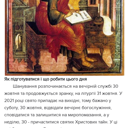
Як підготуватися і що робити цього дня
Шанування розпочинається на вечірній службі 30
жовтня та продовжується зранку, на літургії 31 жовтня. У
2021 році свято припадає на вихідні, тому бажано у
суботу, 30 жовтня, відвідати вечірнє богослужіння,
сповідатися та залишитися на миропомазання, а у
неділю, 30 - причаститися святих Христових тайн. У ці