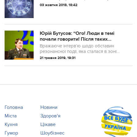
03 жовтня 2018, 18:42
Юрій Бутусов: “Ого! Люди в темі
почали говорити! Після таких
одкровень НАБУ має відкривати
Вражаюче інтерв’ю щодо обставин
розслідування.”
резонансної події, яка сталася в зоні
діяльності Одеської митниці ДФС у
21 травня 2019, 19:31
період з 07.06.2018 по 16.07.2018 та
пов’язана зі зникненням 36 контейнерів
орієнто...
Головна
Новини
Міста
Здоров'я
Кухня
Цікаве
Гумор
Шоубізнес