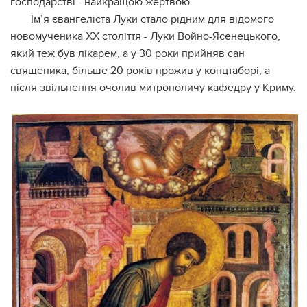
господарстві - найкращою жертвою.
Ім’я євангеліста Луки стало рідним для відомого
новомученика ХХ століття - Луки Войно-Ясенецького,
який теж був лікарем, а у 30 роки прийняв сан
священика, більше 20 років прожив у концтаборі, а
після звільнення очолив митрополичу кафедру у Криму.