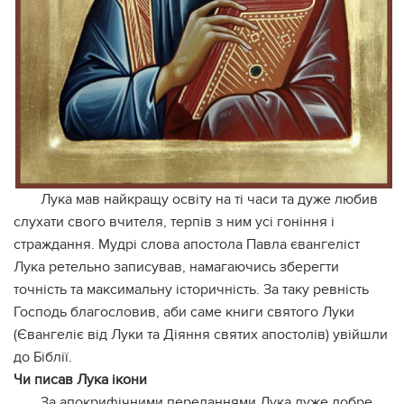
Лука мав найкращу освіту на ті часи та дуже любив
слухати свого вчителя, терпів з ним усі гоніння і
страждання. Мудрі слова апостола Павла євангеліст
Лука ретельно записував, намагаючись зберегти
точність та максимальну історичність. За таку ревність
Господь благословив, аби саме книги святого Луки
(Євангеліє від Луки та Діяння святих апостолів) увійшли
до Біблії.
Чи писав Лука ікони
За апокрифічними переданнями Лука дуже добре