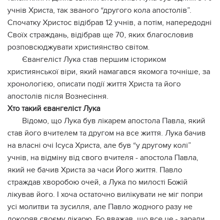
учнів Христа, так званого “другого кола апостолів”.
Спочатку Христос відібрав 12 учнів, а потім, напередодні
Своїх страждань, відібрав ще 70, яких благословив
розповсюджувати християнство світом.
Євангеліст Лука став першим істориком
християнської віри, який намагався якомога точніше, за
хронологією, описати події життя Христа та його
апостолів після Вознесіння.
Хто такий євангеліст Лука
Відомо, що Лука був лікарем апостола Павла, який
став його вчителем та другом на все життя. Лука бачив
на власні очі Ісуса Христа, але був “у другому колі”
учнів, на відміну від свого вчителя - апостола Павла,
який не бачив Христа за часи Його життя. Павло
страждав хворобою очей, а Лука по милості Божій
лікував його. І хоча остаточно вилікувати не міг попри
усі молитви та зусилля, але Павло жодного разу не
докоряв своєму лікарю. Бо вважав, що все це - заради