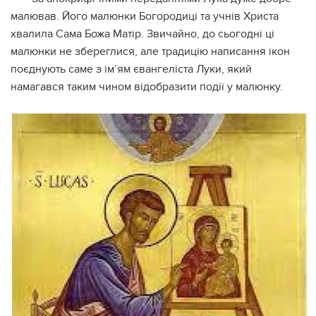
малював. Його малюнки Богородиці та учнів Христа
хвалила Сама Божа Матір. Звичайно, до сьогодні ці
малюнки не збереглися, але традицію написання ікон
поєднують саме з ім’ям євангеліста Луки, який
намагався таким чином відобразити події у малюнку.