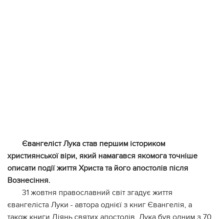
Євангеліст Лука став першим істориком
християнської віри, який намагався якомога точніше
описати події життя Христа та його апостолів після
Вознесіння.
31 жовтня православний світ згадує життя
євангеліста Луки - автора однієї з книг Євангелія, а
також книги Діянь святих апостолів. Лука був одним з 70