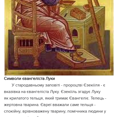
Символи євангеліста Луки
У стародавньому заповіті - пророцтві Єзекіїля - є
вказівка на євангеліста Луку. Єзекіїль згадує Луку
як крилатого тельця, який тримає Євангеліє. Телець -
жертовна тварина. Євреї вважали саме тельця -
спокійну, врівноважену тварину, помічника людини у