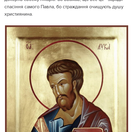
спасіння самого Павла, бо страждання очищують душу
християнина.