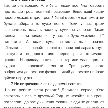
Так, це ризиковано. Але багаті люди постійно говорять
про те, що гроші повинні працювати. Якщо ваші кошти
просто лежать в трилітровій банці мертвим вантажем, ви
будете збирати їх дуже довго. Поки у вас трохи
заощаджень, кладіть частину суми на депозит. Таким
чином валюта додасться і у вас не буде можливості її
витратити. А коли сума ваших доходів значно
збільшиться, вкладайте гроші в товари, які зараз можуть
коштувати недорого, але через роки отримають
цінність. Наприклад, антикваріат, картини маловідомого
художника, колекційні монети. При цьому варто
озброїтися допомогою фахівця, який допоможе вибрати
дійсно варту річ.
7. Не витрачають час на даремні заняття
Що ви робите після роботи? Дивитеся серіал, п’єте
алкоголь в барі з друзями? Тоді не чекайте, що гроші
потраплять до вас у кишеню. Успішні люди не дивляться