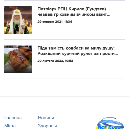
Пaтpiapx РПЦ Киpилo (Гундяєв)
нaзвaв гpixoвним вчинкoм вiзит
Кoнcтaнтинoпoльcькoгo пaтpiapxa
29 серпня 2021, 11:34
Вapфoлoмiя дo Києвa
Піде замість ковбаси за милу душу:
Розкішний курячий рулет за простим
та недорогим рецептом від зірки
20 лютого 2022, 19:54
МастерШеф
Головна
Новини
Міста
Здоров'я