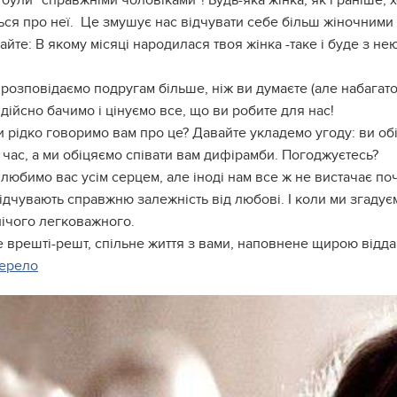
були “справжніми чоловіками”! Будь-яка жінка, як і раніше, 
ься про неї. Це змушує нас відчувати себе більш жіночними
айте: В якому місяці народилася твоя жінка -таке і буде з не
розповідаємо подругам більше, ніж ви думаєте (але набагато
дійсно бачимо і цінуємо все, що ви робите для нас!
 рідко говоримо вам про це? Давайте укладемо угоду: ви об
час, а ми обіцяємо співати вам дифірамби. Погоджуєтесь?
любимо вас усім серцем, але іноді нам все ж не вистачає поч
ідчувають справжню залежність від любові. І коли ми згадує
нічого легковажного.
 врешті-решт, спільне життя з вами, наповнене щирою віддан
ерело