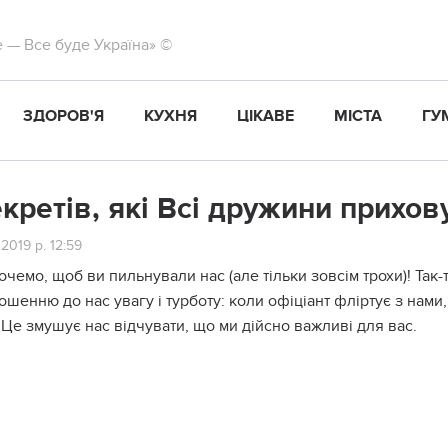
те — Все буде Україна» ©
ЗДОРОВ'Я
КУХНЯ
ЦІКАВЕ
МІСТА
ГУ
екретів, які Всі дружини прихов
 2019 р. 12:59
очемо, щоб ви пильнували нас (але тільки зовсім трохи)! Так
ошенню до нас увагу і турботу: коли офіціант флiртує з нами,
 Це змушує нас відчувати, що ми дійсно важливі для вас.