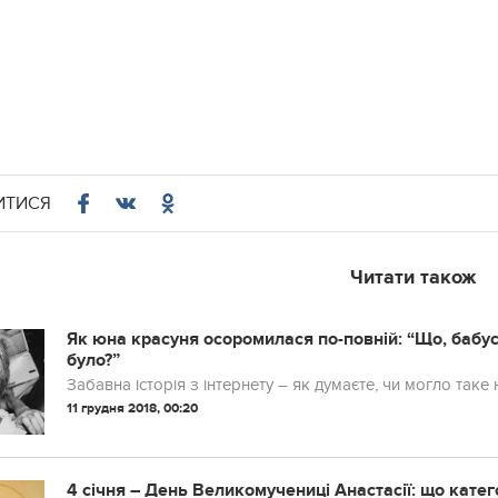
ИТИСЯ
Читати також
Як юна красуня осоромилася по-повній: “Що, бабуся
було?”
Забавна історія з інтернету – як думаєте, чи могло таке
11 грудня 2018, 00:20
4 січня – День Великомучениці Анастасії: що катег