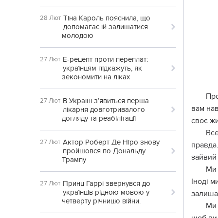
Тіна Кароль пояснила, що
28 Лют
допомагає їй залишатися
молодою
Е-рецепт проти переплат:
27 Лют
українцям підкажуть, як
зекономити на ліках
Про
В Україні з’явиться перша
27 Лют
вам нав
лікарня довготривалого
догляду та реабілітації
своє ж
Все
Актор Роберт Де Ніро знову
27 Лют
правда.
пройшовся по Дональду
зайвий
Трампу
Ми 
Іноді м
Принц Гаррі звернувся до
27 Лют
українців рідною мовою у
залиша
четверту річницю війни.
Ми 