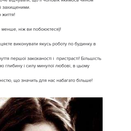
хоче відчувати, що її чоловік якимось чином
 і захищеними.
ю життя!
 менше, ніж ви побоюєтеся)!
іцяєте виконувати якусь роботу по будинку в
уття першої закоханості і пристрасті! Більшість
мо глибину і силу минулої любові, в цьому
істю, що значить для нас набагато більше!