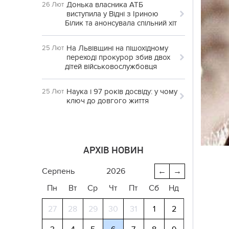
Донька власника АТБ
26 Лют
виступила у Відні з Іриною
Білик та анонсувала спільний хіт
На Львівщині на пішохідному
25 Лют
переході прокурор збив двох
дітей військовослужбовця
Наука і 97 років досвіду: у чому
25 Лют
ключ до довгого життя
АРХІВ НОВИН
серпень
2026
←
→
Пн
Вт
Ср
Чт
Пт
Сб
Нд
27
28
29
30
31
1
2