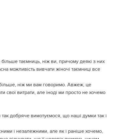
 більше таємниць, ніж ви, причому деякі з них
асна можливість вивчати жіночі таємниці все
 більше, ніж ми вам говоримо. Авжеж, це
ти свої витрати, але іноді ми просто не хочемо
и так добряче вимотуємося, що наші думки так і
сними і незалежними, але як і раніше хочемо,