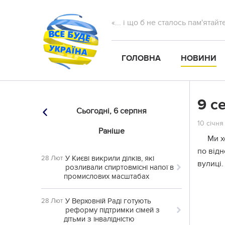
«... і що б не сталось пам'ятай
ГОЛОВНА
НОВИНИ
9 с
Сьогодні,
6 серпня
10 січня
Раніше
Ми х
по відн
У Києві викрили ділків, які
28 Лют
вулиці.
розливали спиртовмісні напої в
промислових масштабах
У Верховній Раді готують
28 Лют
реформу підтримки сімей з
дітьми з інвалідністю