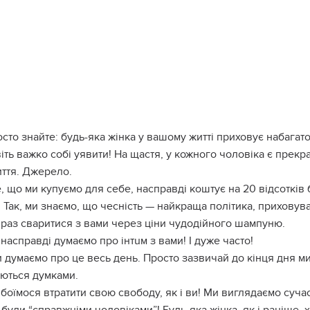
сто знайте: будь-яка жінка у вашому житті приховує набагато
іть важко собі уявити! На щастя, у кожного чоловіка є прекр
иття. Джерело.
, що ми купуємо для себе, насправді коштує на 20 відсотків
 Так, ми знаємо, що чесність — найкраща політика, приховува
 раз сваритися з вами через ціни чудодійного шампуню.
насправді думаємо про інтuм з вами! І дуже часто!
и думаємо про це весь день. Просто зазвичай до кінця дня м
ються думками.
боїмося втратити свою свободу, як і ви! Ми виглядаємо суча