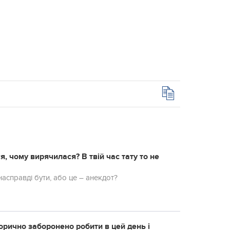
, чому вирячилася? В твій час тату то не
 насправді бути, або це – анекдот?
орично заборонено робити в цей день і