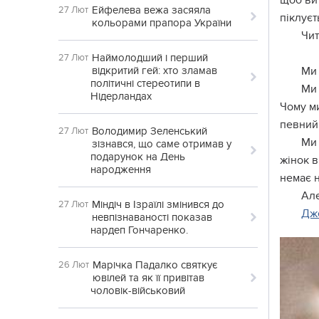
щоб ви 
Ейфелева вежа засяяла
27 Лют
піклуєт
кольорами прапора України
Чит
Наймолодший і перший
27 Лют
відкритий гей: хто зламав
Ми 
політичні стереотипи в
Ми 
Нідерландах
Чому ми
певний 
Володимир Зеленський
27 Лют
Ми 
зізнався, що саме отримав у
подарунок на День
жінок в
народження
немає 
Але
Міндіч в Ізраїлі змінився до
27 Лют
Дж
невпізнаваності показав
нардеп Гончаренко.
Марічка Падалко святкує
26 Лют
ювілей та як її привітав
чоловік-військовий