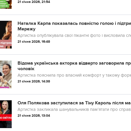
21 січня 2026, 21:54
Наталка Карпа показалась повністю голою і підтрим
Мережу
Артистка опублікувала свої пікантні фото і висловила сл
21 січня 2026, 16:48
Відома українська акторка відверто заговорила про
чоловік
Артистка пояснила про власний комфорт у такому форм
21 січня 2026, 14:38
Оля Полякова заступилася за Тіну Кароль після м
Артистка закликала шанувальників пам’ятати про справж
21 січня 2026, 13:04