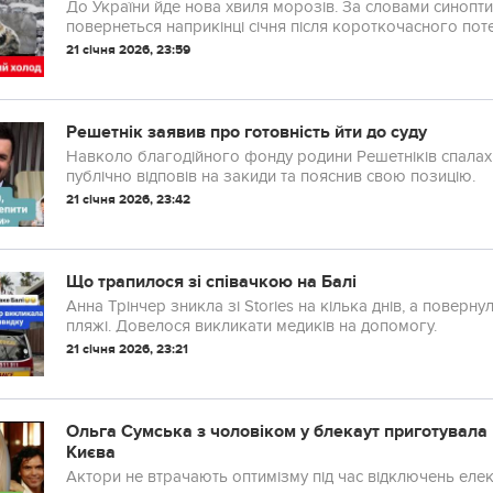
До України йде нова хвиля морозів. За словами синопти
повернеться наприкінці січня після короткочасного поте
21 січня 2026, 23:59
Решетнік заявив про готовність йти до суду
Навколо благодійного фонду родини Решетніків спалах
публічно відповів на закиди та пояснив свою позицію.
21 січня 2026, 23:42
Що трапилося зі співачкою на Балі
Анна Трінчер зникла зі Stories на кілька днів, а повер
пляжі. Довелося викликати медиків на допомогу.
21 січня 2026, 23:21
Ольга Сумська з чоловіком у блекаут приготувала 
Києва
Актори не втрачають оптимізму під час відключень елек