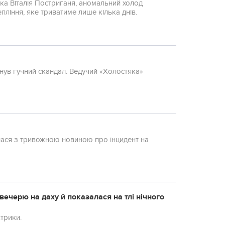
ка Віталія Постриганя, аномальний холод
пління, яке триватиме лише кілька днів.
нув гучний скандал. Ведучий «Холостяка»
нулася з тривожною новиною про інцидент на
вечерю на даху й показалася на тлі нічного
трики.