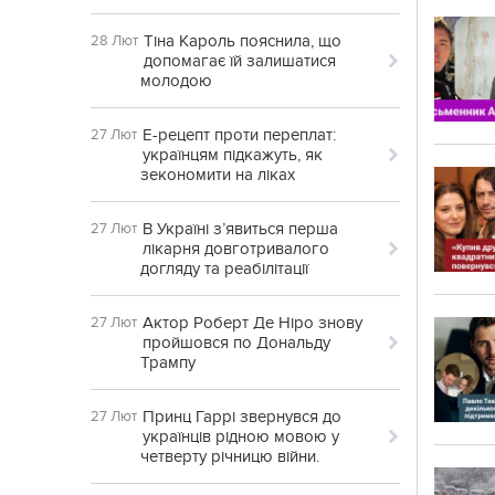
Тіна Кароль пояснила, що
28 Лют
допомагає їй залишатися
молодою
Е-рецепт проти переплат:
27 Лют
українцям підкажуть, як
зекономити на ліках
В Україні з’явиться перша
27 Лют
лікарня довготривалого
догляду та реабілітації
Актор Роберт Де Ніро знову
27 Лют
пройшовся по Дональду
Трампу
Принц Гаррі звернувся до
27 Лют
українців рідною мовою у
четверту річницю війни.