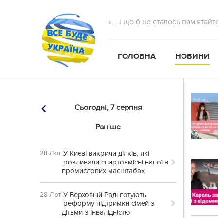
«... і що б не сталось пам'ятай
ГОЛОВНА
НОВИНИ
Сьогодні,
7 серпня
Раніше
У Києві викрили ділків, які
28 Лют
розливали спиртовмісні напої в
промислових масштабах
У Верховній Раді готують
28 Лют
реформу підтримки сімей з
дітьми з інвалідністю