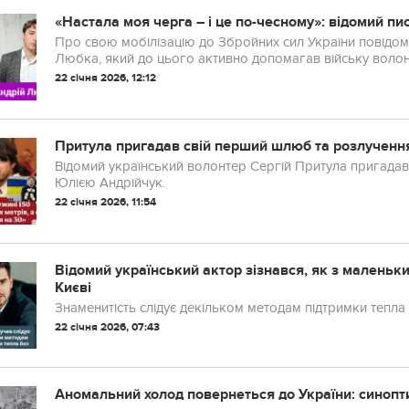
«Настала моя черга – і це по-чесному»: відомий п
Про свою мобілізацію до Збройних сил України повідом
Любка, який до цього активно допомагав війську волон
22 січня 2026, 12:12
Притула пригадав свій перший шлюб та розлученн
Відомий український волонтер Сергій Притула пригад
Юлією Андрійчук.
22 січня 2026, 11:54
Відомий український актор зізнався, як з маленьки
Києві
Знаменитість слідує декільком методам підтримки тепла
22 січня 2026, 07:43
Аномальний холод повернеться до України: синопти