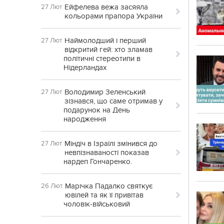
Ейфелева вежа засяяла
27 Лют
кольорами прапора України
Наймолодший і перший
27 Лют
відкритий гей: хто зламав
політичні стереотипи в
Нідерландах
Володимир Зеленський
27 Лют
зізнався, що саме отримав у
подарунок на День
народження
Міндіч в Ізраїлі змінився до
27 Лют
невпізнаваності показав
нардеп Гончаренко.
Марічка Падалко святкує
26 Лют
ювілей та як її привітав
чоловік-військовий