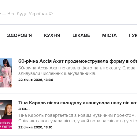
те — Все буде Україна» ©
ЗДОРОВ'Я
КУХНЯ
ЦІКАВЕ
МІСТА
ГУ
60-річна Ассія Ахат продемонструвала форму в об
60-річна Ассія Ахат показала фото на тлі океану. Слова
здивували численних шанувальників.
22 січня 2026, 13:34
Тіна Кароль після скандалу анонсувала нову пісню: 
з ві...
Тіна Кароль повертається з новим музичним проектом, 
Співачка анонсувала пісню, у якій вона заспіває в дуеті
22 січня 2026, 13:16