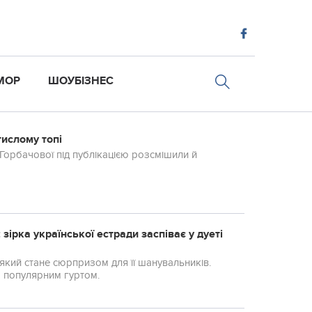
МОР
ШОУБІЗНЕС
тислому топі
 Горбачової під публікацією розсмішили й
зірка української естради заспіває у дуеті
який стане сюрпризом для її шанувальників.
 з популярним гуртом.