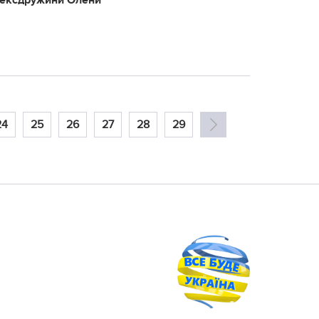
о ексдружини Олени
24
25
26
27
28
29