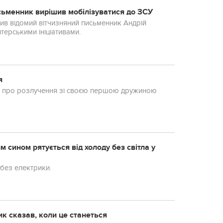
исьменник вирішив мобілізуватися до ЗСУ
ив відомий вітчизняний письменник Андрій
терськими ініціативами.
я
ав про розлучення зі своєю першою дружиною
м сином рятується від холоду без світла у
 без електрики.
к сказав, коли це станеться