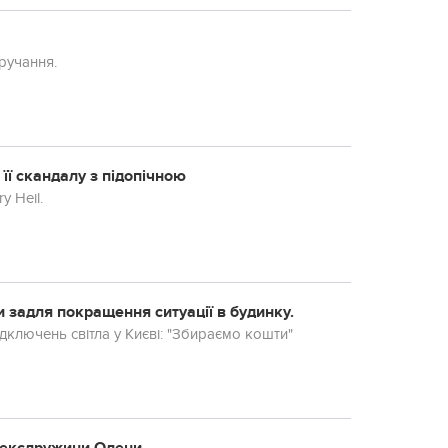
ручання.
 її скандалу з підопічною
y Heil.
задля покращення ситуації в будинку.
ідключень світла у Києві: "Збираємо кошти"