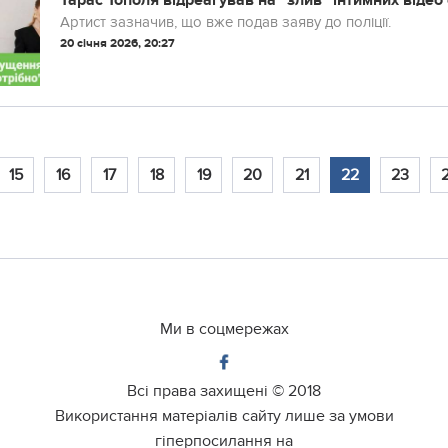
Тарас Тополя відреагував на "злив" інтимних віде
Артист зазначив, що вже подав заяву до поліції.
20 січня 2026, 20:27
15
16
17
18
19
20
21
22
23
Ми в соцмережах
Всі права захищені ©
2018
Використання матеріалів сайту лише за умови
гіперпосилання на