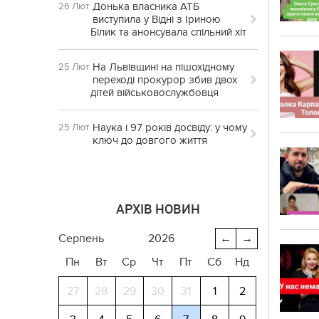
Донька власника АТБ
26 Лют
виступила у Відні з Іриною
Білик та анонсувала спільний хіт
На Львівщині на пішохідному
25 Лют
переході прокурор збив двох
дітей військовослужбовця
Наука і 97 років досвіду: у чому
25 Лют
ключ до довгого життя
АРХІВ НОВИН
серпень
2026
←
→
Пн
Вт
Ср
Чт
Пт
Сб
Нд
27
28
29
30
31
1
2