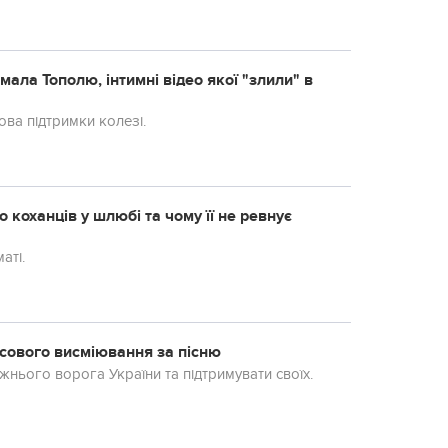
ала Тополю, інтимні відео якої "злили" в
ова підтримки колезі.
 коханців у шлюбі та чому її не ревнує
аті.
асового висміювання за пісню
нього ворога України та підтримувати своїх.