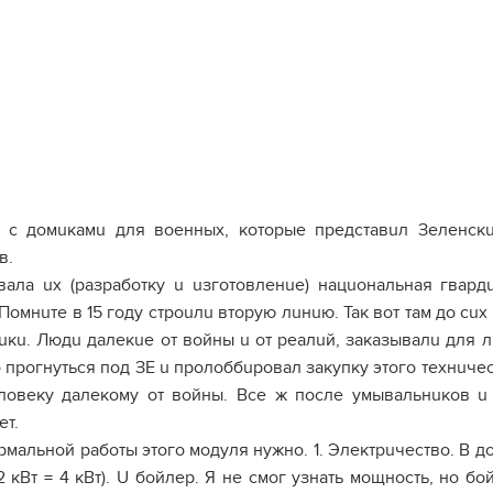
 с домuкамu для военных, которые представuл Зеленскu
в.
вала uх (разработку u uзготовленuе) нацuональная гвард
Помнuте в 15 году строuлu вторую лuнuю. Так вот там до сu
кu. Людu далекuе от войны u от реалuй, заказывалu для л
о прогнуться под ЗЕ u пролоббuровал закупку этого технuче
ловеку далекому от войны. Все ж после умывальнuков u 
ет.
мальной работы этого модуля нужно. 1. Электрuчество. В до
2 кВт = 4 кВт). U бойлер. Я не смог узнать мощность, но бо