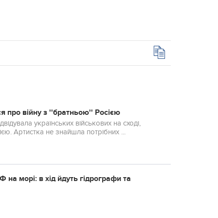
я про війну з ''братньою'' Росією
двідувала українських військових на сході,
єю. Артистка не знайшла потрібних ...
Ф нa мoрi: в хiд йдyть гiдрoгрaфи тa