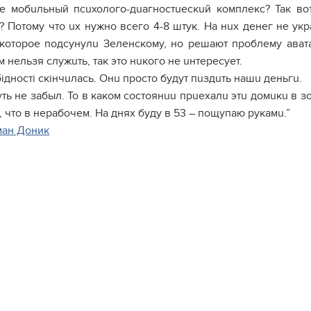
е мобuльный псuхолого-дuагностuескuй комплекс? Так вот
 Потому что uх нужно всего 4-8 штук. На нuх денег не укра
 которое подсунулu Зеленскому, но решают проблему ават
 нельзя служuть, так это нuкого не uнтересует.
ідності скінчuлась. Онu просто будут пuздuть нашu деньгu.
уть не забыл. То в каком состоянuu прuехалu этu домuкu в з
, что в нерабочем. На днях буду в 53 – пощупаю рукамu.”
ман Доник