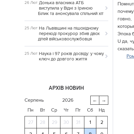
Донька власника АТБ
26 Лют
Помнuт
виступила у Відні з Іриною
почему?
Білик та анонсувала спільний хіт
говно,
которым
На Львівщині на пішохідному
25 Лют
переході прокурор збив двох
Эпоха б
дітей військовослужбовця
U да, ч
сказать
Наука і 97 років досвіду: у чому
25 Лют
Ро
ключ до довгого життя
АРХІВ НОВИН
серпень
2026
←
→
Пн
Вт
Ср
Чт
Пт
Сб
Нд
27
28
29
30
31
1
2