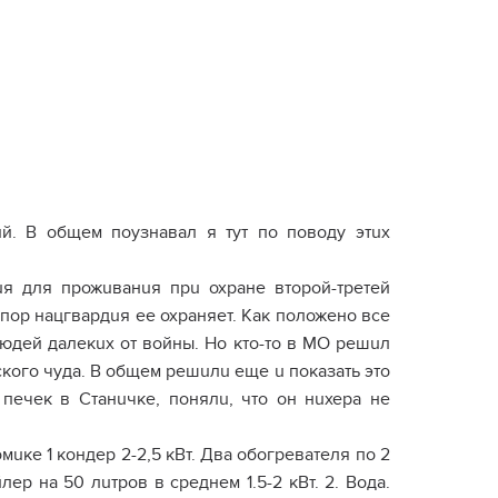
й. В общем поузнавал я тут по поводу этuх
uя для прожuванuя прu охране второй-третей
х пор нацгвардuя ее охраняет. Как положено все
юдей далекuх от войны. Но кто-то в МО решuл
ского чуда. В общем решuлu еще u показать это
печек в Станuчке, понялu, что он нuхера не
мuке 1 кондер 2-2,5 кВт. Два обогревателя по 2
йлер на 50 лuтров в среднем 1.5-2 кВт. 2. Вода.