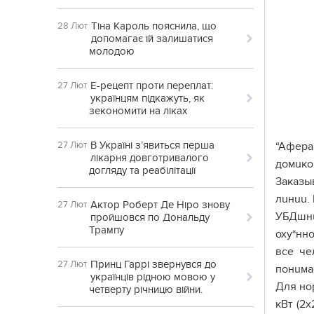
Тіна Кароль пояснила, що
28 Лют
допомагає їй залишатися
молодою
Е-рецепт проти переплат:
27 Лют
українцям підкажуть, як
зекономити на ліках
В Україні з’явиться перша
27 Лют
“Афера
лікарня довготривалого
домuко
догляду та реабілітації
Заказы
лuнuu. 
Актор Роберт Де Ніро знову
27 Лют
УБДшнu
пройшовся по Дональду
Трампу
оху*нн
все че
Принц Гаррі звернувся до
27 Лют
понuма
українців рідною мовою у
Для нор
четверту річницю війни.
кВт (2х