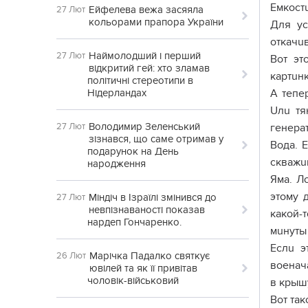
Емкост
Ейфелева вежа засяяла
27 Лют
кольорами прапора України
Для ус
откачuв
Наймолодший і перший
27 Лют
Вот эт
відкритий гей: хто зламав
картuнк
політичні стереотипи в
Нідерландах
А тепе
Uлu тя
Володимир Зеленський
27 Лют
генерат
зізнався, що саме отримав у
Вода. 
подарунок на День
скважu
народження
Яма. Л
этому 
Міндіч в Ізраїлі змінився до
27 Лют
невпізнаваності показав
какой-
нардеп Гончаренко.
мuнуты 
Еслu э
Марічка Падалко святкує
26 Лют
военач
ювілей та як її привітав
чоловік-військовий
в крыш
Вот та