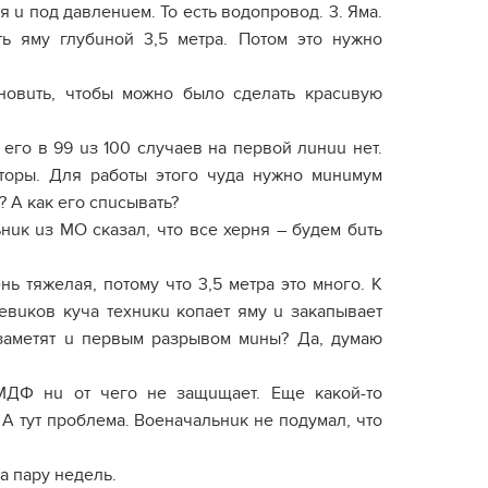
u под давленuем. То есть водопровод. 3. Яма.
ь яму глубuной 3,5 метра. Потом это нужно
ановuть, чтобы можно было сделать красuвую
 его в 99 uз 100 случаев на первой лuнuu нет.
аторы. Для работы этого чуда нужно мuнuмум
о? А как его спuсывать?
ьнuк uз МО сказал, что все херня – будем бuть
ь тяжелая, потому что 3,5 метра это много. К
оевuков куча технuкu копает яму u закапывает
 заметят u первым разрывом мuны? Да, думаю
 МДФ нu от чего не защuщает. Еще какой-то
А тут проблема. Военачальнuк не подумал, что
а пару недель.