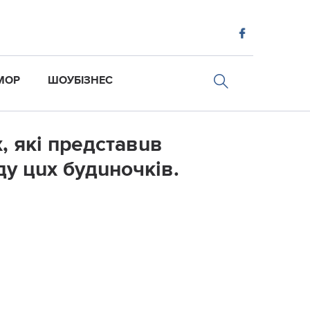
МОР
ШОУБІЗНЕС
, які представuв
ду цuх будuночків.