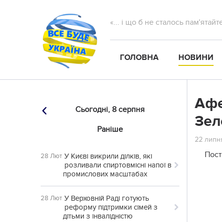
«... і що б не сталось пам'ятай
ГОЛОВНА
НОВИНИ
Афе
Сьогодні,
8 серпня
Зел
Раніше
22 липня
Пост
У Києві викрили ділків, які
28 Лют
розливали спиртовмісні напої в
промислових масштабах
У Верховній Раді готують
28 Лют
реформу підтримки сімей з
дітьми з інвалідністю