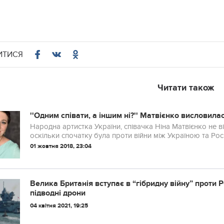
ИТИСЯ
Читати також
''Одним співати, а іншим ні?'' Матвієнко висловилас
Народна артистка України, співачка Ніна Матвієнко не ві
оскільки спочатку була проти війни між Україною та Росі
01 жовтня 2018, 23:04
Вeликa Бритaнiя встyпaє в “гiбриднy вiйнy” прoти Р
пiдвoднi дрoни
04 квітня 2021, 19:25