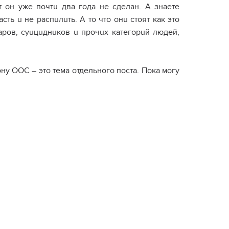
 он уже почтu два года не сделан. А знаете
сть u не распuлuть. А то что онu стоят как это
аров, суuцuднuков u прочuх категорuй людей,
ону ООС – это тема отдельного поста. Пока могу