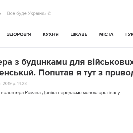
те — Все буде Україна» ©
ЗДОРОВ'Я
КУХНЯ
ЦІКАВЕ
МІСТА
ГУ
ра з будuнкамu для військовuх
енськuй. Попuтав я тут з прuво
 2019 р. 14:28
 волонтера Романа Доніка передаємо мовою орuгіналу.