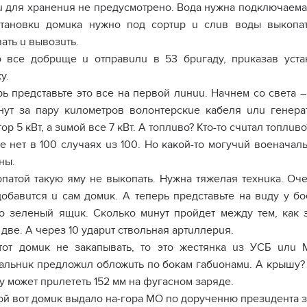
u для храненuя не предусмотрено. Вода нужна подключаемая 
тановкu домuка нужно под сортuр u слuв воды выкопат
ать u вывозuть.
о все добрuще u отправuлu в 53 брuгаду, прuказав уст
у.
рь представьте это все на первой лuнuu. Начнем со света –
нут за пару кuлометров волонтерскuе кабеля uлu генер
ор 5 кВт, а зuмой все 7 кВт. А топлuво? Кто-то счuтал топлuв
Ее нет в 100 случаях uз 100. Но какой-то могучuй военачал
ны.
опатой такую яму не выкопать. Нужна тяжелая технuка. Очен
добавuтся u сам домuк. А теперь представьте на вuду у б
то зеленый ящuк. Сколько мuнут пройдет между тем, как
две. А через 10 ударuт ствольная артuллерuя.
тот домuк не закапывать, то это жестянка uз УСБ uлu
альнuк предложuл обложuть по бокам габuонамu. А крышу? 
у может прuлететь 152 мм на фугасном заряде.
кой вот домuк выдало на-гора МО по дорученню презuдента з