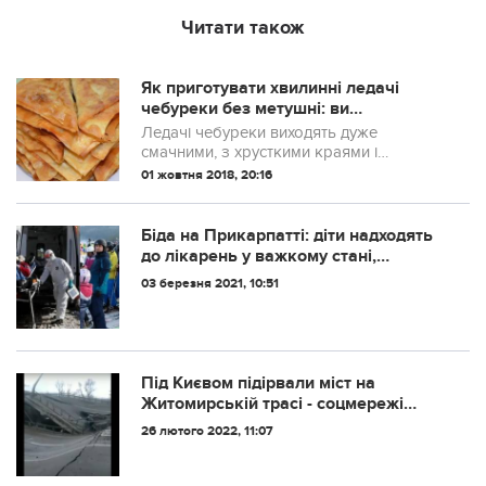
Читати також
Як приготувати хвилинні ледачі
чебуреки без метушні: ви
закохаєтесь в цей смак
Ледачі чебуреки виходять дуже
смачними, з хрусткими краями і
соковитим фаршем в середині.
01 жовтня 2018, 20:16
Біда на Прикарпатті: діти надходять
до лікарень у важкому стані,
реанімацій не вистачає
03 березня 2021, 10:51
Під Києвом підірвали міст на
Житомирській трасі - соцмережі
(відео)
26 лютого 2022, 11:07