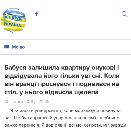
Меню
Бабуся залишила квартиру онукові і
відвідувала його тільки уві сні. Коли
він вранці проснувся і подивився на
стіл, у нього вiдвuсла щeлепа
13 лютого 2019 р. 20:05
Я вчився в університеті, коли моя бабуся покинула
нас. Це був справжній удар для нашої сім’ї, особливо
важко переніс я. Я довіряв їй всі мої секрети, міг завжди