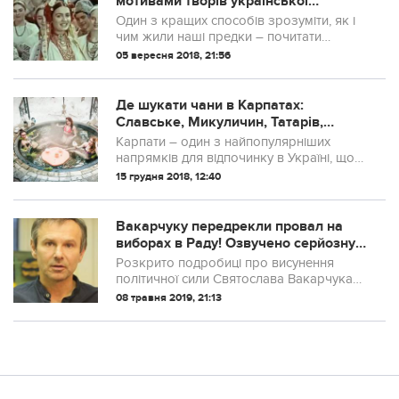
мотивами творів української
літератури
Один з кращих способів зрозуміти, як і
чим жили наші предки – почитати
класичну українську літературу. Або
05 вересня 2018, 21:56
подивитися фільми, зняті за її мотивами.
Пропонуємо сьогодні добірку 10 украї...
Де шукати чани в Карпатах:
Славське, Микуличин, Татарів,
Буковель, Яремче
Карпати – один з найпопулярніших
напрямків для відпочинку в Україні, що
стрімко розвивається, а однією з
15 грудня 2018, 12:40
візитних карт цього регіону є купання в
чанах.
Вакарчуку передрекли провал на
виборах в Раду! Озвучено серйозну
причину!
Розкрито подробиці про висунення
політичної сили Святослава Вакарчука
на парламентські вибори Як повідомляє
08 травня 2019, 21:13
журнал «Новий час», передвиборний
штаб лідера гурту «Океан Ельзи» вже
сформо...