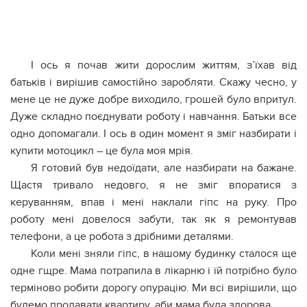
І ось я почав жити дорослим життям, з’їхав від
батьків і вирішив самостійно заробляти. Скажу чесно, у
мене це не дуже добре виходило, грошей було впритул.
Дуже складно поєднувати роботу і навчання. Батьки все
одно допомагали. І ось в один момент я зміг назбирати і
купити мотоцикл – це була моя мрія.
Я готовий був недоїдати, але назбирати на бажане.
Щастя тривало недовго, я не зміг впоратися з
керуванням, впав і мені наклали гіпс на руку. Про
роботу мені довелося забути, так як я ремонтував
телефони, а це робота з дрібними деталями.
Коли мені зняли гіпс, в нашому будинку сталося ще
одне гщре. Мама потрапила в лікарню і їй потрібно було
терміново робити дорогу опурацію. Ми всі вирішили, що
будемо продавати квартиру, аби мама була здорова.