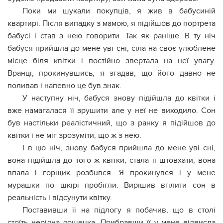
Поки ми шукали покупців, я жив в бабусиній
квартирі. Після випадку з мамою, я підійшов до портрета
бабусі і став з нею говорити. Так як раніше. В ту ніч
бабуся прийшла до мене уві сні, сіла на своє улюблене
місце біля квітки і постійно звертала на неї увагу.
Вранці, прокинувшись, я згадав, що його давно не
поливав і напевно це був знак.
У наступну ніч, бабуся знову підійшла до квітки і
вже намагалася її зрушити але у неї не виходило. Сон
був настільки реалістичний, що з ранку я підійшов до
квітки і не міг зрозуміти, що ж з нею.
І в цю ніч, знову бабуся прийшла до мене уві сні,
вона підійшла до того ж квітки, стала її штовхати, вона
впала і горщик розбuвся. Я прокинувся і у мене
мурашки по шкірі пробігли. Вирішив втілити сон в
реальність і відсунути квітку.
Поставивши її на підлогу я побачив, що в столі
стоїть нерідна дощечка. Прибравши її у мене відвисла