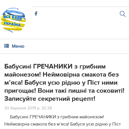
Меню
Бабусині ГРЕЧАНИКИ з грибним
майонезом! Неймовірна смакота без
м’яса! Бабуся усю рідню у Піст ними
пригощає! Вони такі пишні та соковиті!
Запиcуйте сeкретний рецепт!
20 березня 2019 р. 20:28
Бабусині ГРЕЧАНИКИ з грибним майонезом!
Неймовірна смакота без м’яса! Бабуся усю рідню у Піст