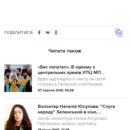
ПОДІЛИТИСЯ
Читати також
«Бес попутал»: В одному з
центральних храмів УПЦ МП
Харкова підліткам продають
Відео відповідного змісту на своїй
алкоголь (відео)
сторінці в Facebook опублікував
керівник Всеукраїнської громадської
07 серпня 2018, 00:29
організації «Потон», яка стала
ініціатором відповідного експерименту,
Павло Онищенко...
Волонтер Наталія Юсупова: "Слуга
народу" Зеленський в кіно,
пересувається на велосипеді, в
Допис волонтера Наталі Юсупової.
реальному житті на дорогом…
Публікуємо мовою оригіналу:
19 січня 2019, 21:26