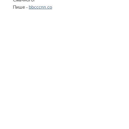
Смачного!
Пише -
bbcccnn.co