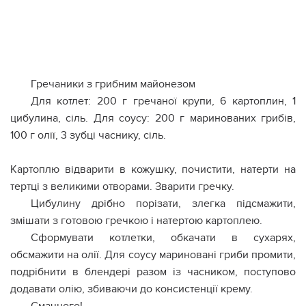
Гречаники з грибним майонезом
Для котлет: 200 г гречаної крупи, 6 картоплин, 1
цибулина, сіль. Для соусу: 200 г маринованих грибів,
100 г олії, 3 зубці часнику, сіль.
Картоплю відварити в кожушку, почистити, натерти на
тертці з великими отворами. Зварити гречку.
Цибулину дрібно порізати, злегка підсмажити,
змішати з готовою гречкою і натертою картоплею.
Сформувати котлетки, обкачати в сухарях,
обсмажити на олії. Для соусу мариновані гриби промити,
подрібнити в блендері разом із часником, поступово
додавати олію, збиваючи до консистенції крему.