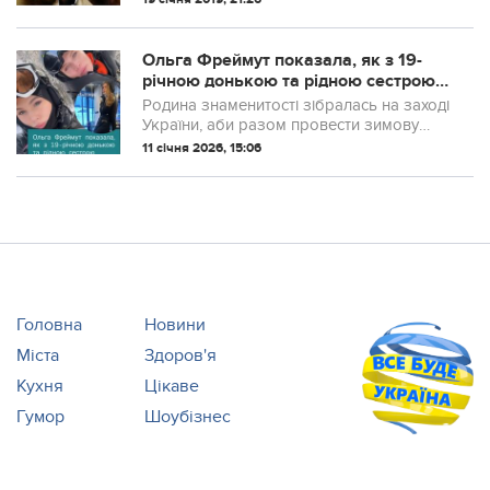
Ольга Фреймут показала, як з 19-
річною донькою та рідною сестрою
відпочиває у Буковелі
Родина знаменитості зібралась на заході
України, аби разом провести зимову
відпустку.
11 січня 2026, 15:06
Головна
Новини
Міста
Здоров'я
Кухня
Цікаве
Гумор
Шоубізнес