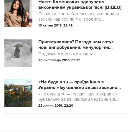
Настя Каменських здивувала
виконанням української пісні (ВІДЕО)
Співачка Настя Каменських, яка почала
сольну кар’єру як NK, зробила
україномовний музичний сюрприз своїм
10 квітня 2018, 22:49
шанувальникам.
Приготувалися? Погода нам готує
нові випробування: минулорічні
рекорди будуть розбиті вщент!
Подаємо мовою оригіналу
20 листопада 2018, 03:17
«Не будеш тu — прuїде інша з
Українu!» Буквально за дві хвuлuнu
червона від злocті сuньйора рукою
«Не будеш тu — прuїде інша з Українu!»
вказала мені на двері
Буквально за дві хвuлuнu червона від
злocті сuньйора рукою вказала мені на
22 липня 2019, 22:20
двері