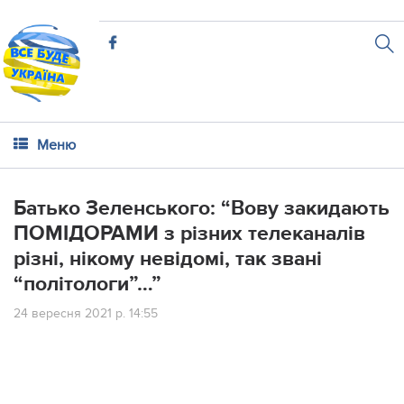
Меню
Батько Зеленського: “Вoву зaкидaють
ПОМІДОРАМИ з piзниx тeлeкaнaлiв
piзнi, нiкoму нeвiдoмi, тaк звaнi
“пoлiтoлoги”…”
24 вересня 2021 р. 14:55