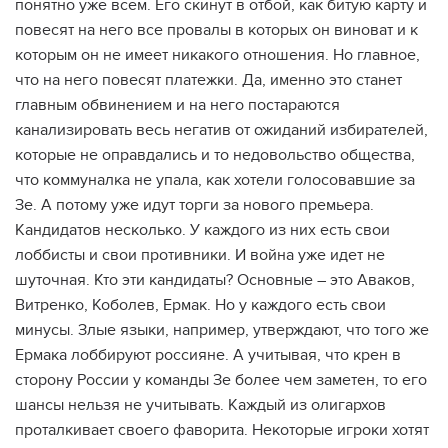
понятно уже всем. Его скинут в отбой, как битую карту и
повесят на него все провалы в которых он виноват и к
которым он не имеет никакого отношения. Но главное,
что на него повесят платежки. Да, именно это станет
главным обвинением и на него постараются
канализировать весь негатив от ожиданий избирателей,
которые не оправдались и то недовольство общества,
что коммуналка не упала, как хотели голосовавшие за
Зе. А потому уже идут торги за нового премьера.
Кандидатов несколько. У каждого из них есть свои
лоббисты и свои противники. И война уже идет не
шуточная. Кто эти кандидаты? Основные – это Аваков,
Витренко, Коболев, Ермак. Но у каждого есть свои
минусы. Злые языки, например, утверждают, что того же
Ермака лоббируют россияне. А учитывая, что крен в
сторону России у команды Зе более чем заметен, то его
шансы нельзя не учитывать. Каждый из олигархов
проталкивает своего фаворита. Некоторые игроки хотят