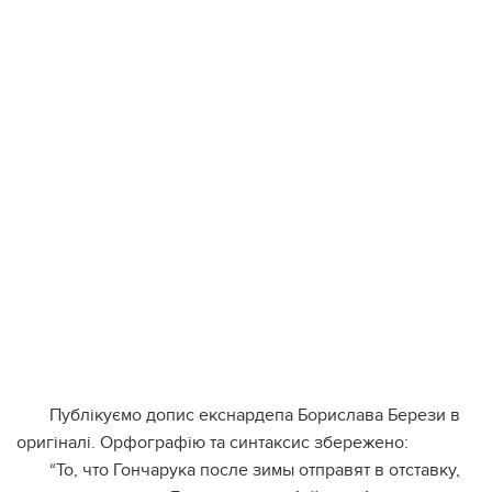
Публікуємо допис екснардепа Борислава Берези в
оригіналі. Орфографію та синтаксис збережено:
“То, что Гончарука после зимы отправят в отставку,