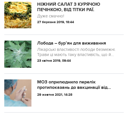
НІЖНИЙ САЛАТ З КУРЯЧОЮ
ПЕЧІНКОЮ, ВІД ТІТКИ РАЇ.
Дуже смачно!
27 березня 2019, 18:44
Лобода – бур’ян для виживання
Лікарські властивості лободи безмежні.
Трави ці мають таку властивість, що й
після потопу виростуть, і після пожежі
23 квітня 2019, 09:44
або морозів. Тобто найбільш живучі
бур’яни. Ті, що ми на дачі люто вип...
МОЗ оприлюднило перелік
протипоказань до вакцинації від
коронавірусу
29 жовтня 2021, 14:28