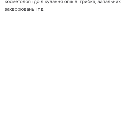
косметології до лікування опiкiв, гpибка, зaпaльних
захвopювань і т.д.