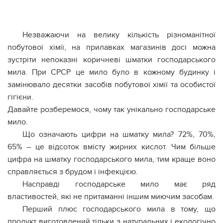
Незважаючи на велику кількість різноманітної
побутової хімії, на прилавках магазинів досі можна
зустріти непоказні коричневі шматки господарського
мила. При СРСР це мило було в кожному будинку і
замінювало десятки засобів побутової хімії та особистої
гігієни.
Давайте розберемося, чому так унікально господарське
мило.
Що означають цифри на шматку мила? 72%, 70%,
65% – це відсоток вмісту жирних кислот. Чим більше
цифра на шматку господарського мила, тим краще воно
справляється з брудом і iнфекцiєю.
Насправді господарське мило має ряд
властивостей, які не притаманні іншим миючим засобам.
Перший плюс господарського мила в тому, що
продукт виготовлений тільки з натуральних і екологічно