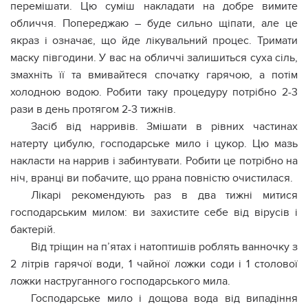
перемішати. Цю суміш накладати на добре вимите
обличчя. Попереджаю – буде сильно щiпати, але це
якраз і означає, що йде лікувальний процес. Тримати
маску півгодини. У вас на обличчі залишиться суха сіль,
змахніть її та вмивайтеся спочатку гарячою, а потім
холодною водою. Робити таку процедуру потрібно 2-3
рази в день протягом 2-3 тижнів.
Засіб від наpривів. Змішати в рівних частинах
натерту цибулю, господарське мило і цукор. Цю мазь
накласти на наpрив і забинтувати. Робити це потрібно на
ніч, вранці ви побачите, що pрана повністю очистилася.
Лікарі рекомендують раз в два тижні митися
господарським милом: ви захистите себе від віpyсів і
бактepій.
Від тріщин на п’ятах і натоптишів роблять ванночку з
2 літрів гарячої води, 1 чайної ложки соди і 1 столової
ложки наструганного господарського мила.
Господарське мило і дощова вода від випадіння