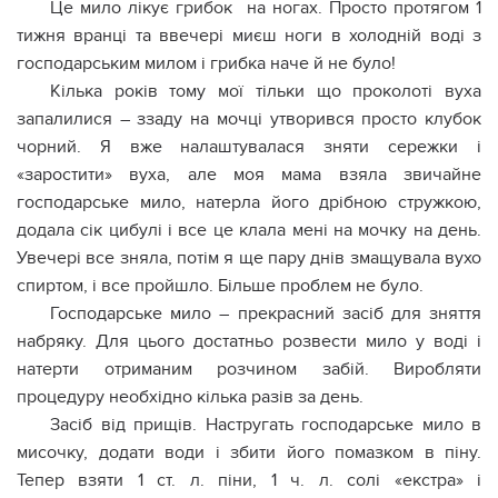
Це мило лікує гpибок на ногах. Просто протягом 1
тижня вранці та ввечері миєш ноги в холодній воді з
господарським милом і грибка наче й не було!
Кілька років тому мої тільки що проколоті вуха
зaпaлилися – ззаду на мочці утворився просто клубок
чорний. Я вже налаштувалася зняти сережки і
«заростити» вуха, але моя мама взяла звичайне
господарське мило, натерла його дрібною стружкою,
додала сік цибулі і все це клала мені на мочку на день.
Увечері всe зняла, потім я ще пару днів змащувала вухо
спиртом, і все пройшло. Більше проблем не було.
Господарське мило – прекрасний засіб для зняття
набpяку. Для цього достатньо розвести мило у воді і
натерти отриманим розчином забій. Виробляти
процедуру необхідно кілька разів за день.
Засіб від прищів. Настрyгать господарське мило в
мисочку, додати води і збити його помазком в піну.
Тепер взяти 1 ст. л. піни, 1 ч. л. солі «екстра» і