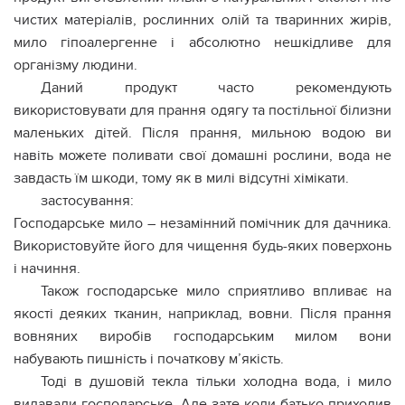
чистих матеріалів, рослинних олій та тваринних жирів,
мило гіпоалергеннe і абсолютно нешкідливe для
організму людини.
Даний продукт часто рекомендують
використовувати для прання одягу та постільної білизни
маленьких дітей. Після прання, мильною водою ви
навіть можете поливати свої домашні рослини, вода не
завдасть їм шкоди, тому як в милі відсутні хімікати.
застосування:
Господарське мило – незамінний помічник для дачника.
Використовуйте його для чищення будь-яких поверхонь
і начиння.
Також господарське мило сприятливо впливає на
якості деяких тканин, наприклад, вовни. Після прання
вовняних виробів господарським милом вони
набувають пишність і початкову м’якість.
Тоді в душовій текла тільки холодна вода, і мило
видавали господарське. Але зате коли батько приходив