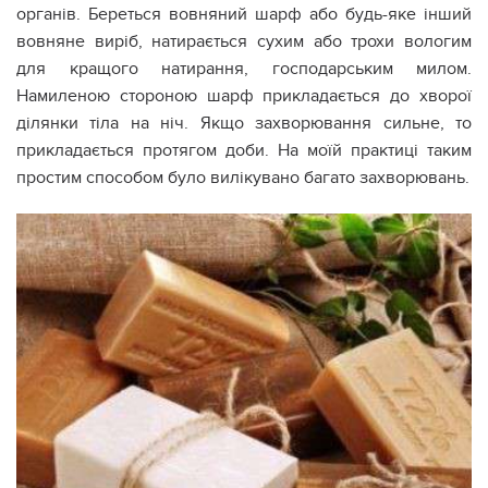
органів. Береться вовняний шарф або будь-яке інший
вовняне виріб, натирається сухим або трохи вологим
для кращого натирання, господарським милом.
Намиленою стороною шарф прикладається до хворої
ділянки тіла на ніч. Якщо захворювання сильне, то
прикладається протягом доби. На моїй практиці таким
простим способом було вилікувано багато захворювань.