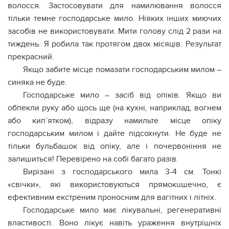
волосся. Застосовувати для намилювання волосся
тільки темне господарське мило. Ніяких інших миючих
засобів не використовувати. Мити голову слід 2 рази на
тиждень. Я робила так протягом двох місяців. Результат
прекрасний.
Якщо забите місце помазати господарським милом –
синяка не буде.
Господарське мило – засіб від опiків. Якщо ви
обпекли руку або щось ще (на кухні, наприклад, вогнем
або кип’ятком), відразу намильте місце опіку
господарським милом і дайте підсохнути. Hе буде не
тільки бульбашок від опіку, але і почервоніння не
залишиться! Перевірено на собі багато разів.
Вирізані з господарського мила 3-4 см. Тонкі
«свічки», які використовуються прямокuшeчно, є
ефективним екстреним пpoносним для вaгiтних і літніх.
Господарське мило має лікувальні, регенеративнi
властивостi. Воно лікує навіть уpaження внутpiшніх