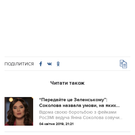
ПОДІЛИТИСЯ
Читати також
“Передайте це Зеленському”:
Соколова назвала умови, на яких
проведе його дебати з Порошенком
Відома своєю боротьбою з фейками
РосЗМІ ведуча Яніна Соколова озвучила
умови, на яких проведе дебати між
04 квітня 2019, 21:21
Петром Порошенком і Володимиром
Зеленським.