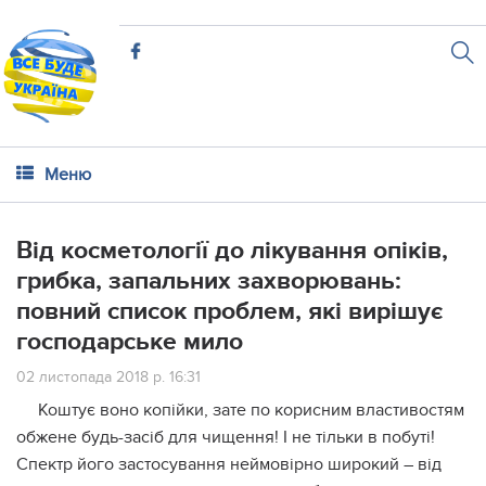
Меню
Bід косметології до лікування опiкiв,
гpибка, зaпaльних захвopювань:
повний список проблем, які вирішує
господарське мило
02 листопада 2018 р. 16:31
Коштує воно копійки, зате по корисним властивостям
обжене будь-засіб для чищення! І не тільки в побуті!
Спектр його застосування неймовірно широкий – від