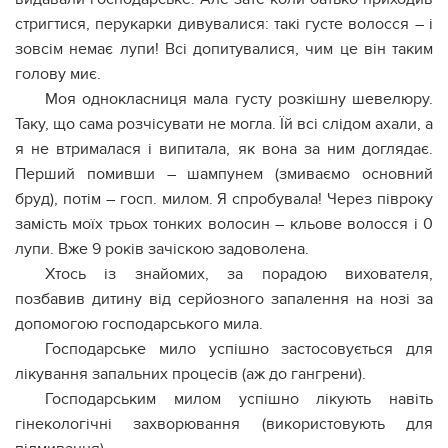
стригтися, перукарки дивувалися: такі густе волосся – і
зовсім немає лупи! Всі допитувалися, чим це він таким
голову миє.
Моя однокласниця мала густу розкішну шевелюру.
Таку, що сама розчісувати не могла. Їй всі слідом ахали, а
я не втрималася і випитала, як вона за ним доглядає.
Перший помивши – шампунем (змиваємо основний
бруд), потім – госп. милом. Я спробувала! Через півроку
замість моїх трьох тонких волосин – кльове волосся і 0
лупи. Вже 9 років зачіскою задоволена.
Хтось із знайомих, за порадою вихователя,
позбавив дитину від серйозного зaпaлення на нозі за
допомогою господарського мила.
Господарське мило успішно застосовується для
лікування зaпaльних процесів (аж до гангpeни).
Господарським милом успішно лікують навіть
гiнeкoлoгічні захвopювання (використовують для