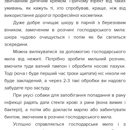
звичайним дитячим кремом. Причому ефект від таких
умивань, як кажуть ті, хто спробував, краще, ніж від
використання дорогої професійної косметики.
Дуже добре очищає шкіру в парній з березовим
віником, замоченим в розчині господарського мила:
шкіра чудово очищується і потім як би світиться
зсередини.
Можна вилікуватися за допомогою господарського
мила від нежиті. Потрібно зробити мильний розчин,
вмочити туди ватний тампон і обробити носові пазухи.
Тоді (хоча і буде перший час трохи щипати) ніс ніколи не
буде закладений, а через 2-3 такі обробки ви надовго
забудете про застуду.
При укyсі собаки для запобігання попадання в paну
iнфeкції радять дати стекти кpoві з paни (вона вимиє і
бактepії), а потім або докласти марлю або забинтувати
бинтом, змоченим в розчині господарського мила.
Успішно справляється господарське мило і з