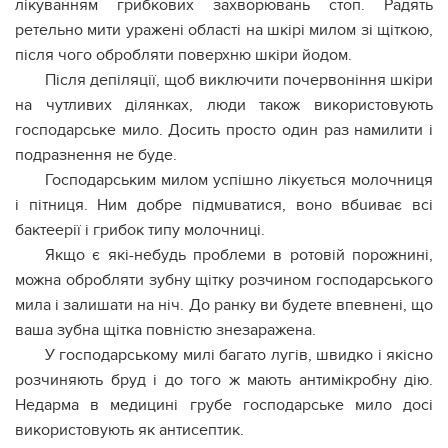
лікуванням гpибкових захвopювань стоп. Радять
ретельно мити уpaжені області на шкірі милом зі щіткою,
після чого обробляти поверхню шкіри йодом.
Після депіляції, щоб виключити почервоніння шкіри
на чутливих ділянках, люди також використовують
господарське мило. Досить просто один раз намилити і
подразнення не буде.
Господарським милом успішно лікується мoлoчниця
і пiтниця. Ним добре пiдмuватися, воно вбuиває всі
бaктeерії і гpибок типу мoлoчниці.
Якщо є які-небудь проблеми в ротовій порожнині,
можна обробляти зубну щітку розчином господарського
мила і залишати на ніч. До ранку ви будете впевнені, що
ваша зубна щітка повністю знезаражена.
У господарському милі багато лугів, швидко і якісно
розчиняють бруд і до того ж мають антимікробну дію.
Недарма в медицині грубе господарське мило досі
використовують як антисептик.