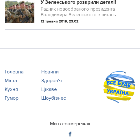
У Зеленського розкрили деталі!
Радник новообраного президента
Володимира Зеленського з питань
оборони Іван Апаршин розповів про
12 травня 2019, 23:02
майбутнє міністра оборони
Головна
Новини
Міста
Здоров'я
Кухня
Цікаве
Гумор
Шоубізнес
Ми в соцмережах