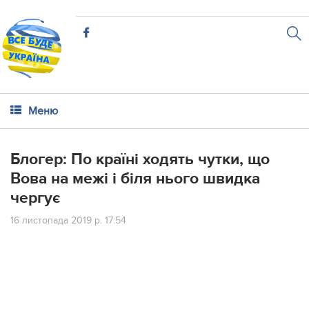
Меню
Блогер: По країні ходять чутки, що
Вова на межі і біля нього швидка
чергує
16 листопада 2019 р. 17:54