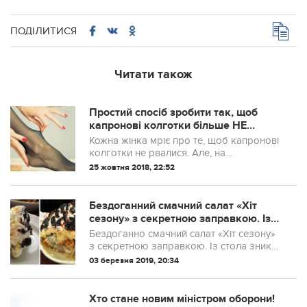
ПОДІЛИТИСЯ
Читати також
Простий спосіб зробити так, щоб
капронові колготки більше НЕ
рвалися!
Кожна жінка мріє про те, щоб капронові
колготки не рвалися. Але, на
превеликий жаль, живуть вони недовго, і
25 жовтня 2018, 22:52
вже після другого-третього
використання на них з’являються стрілки
і затягування.
Бездоганний смачний салат «Хіт
сезону» з секретною заправкою. Із
стола зникає миттєво, тому готую
Бездоганно смачний салат «Хіт сезону»
відразу 2 тарілки. Ніхто з гостей не
з секретною заправкою. Із стола зникає
піде, не взявши рецепт!
миттєво, тому готую відразу 2 тарілки.
03 березня 2019, 20:34
Ніхто з гостей не піде, не взявши рецепт!
Хто стане новим міністром оборони!