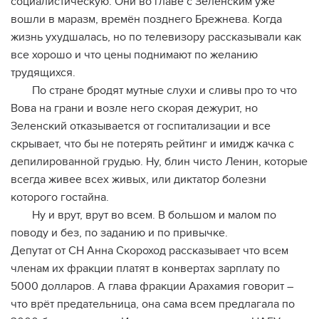
социалистическую. Они во главе с Зеленским уже
вошли в маразм, времён позднего Брежнева. Когда
жизнь ухудшалась, но по телевизору рассказывали как
все хорошо и что цены поднимают по желанию
трудящихся.
По стране бродят мутные слухи и сливы про то что
Вова на грани и возле него скорая дежурит, но
Зеленский отказывается от госпитализации и все
скрывает, что бы не потерять рейтинг и имидж качка с
депилированной грудью. Ну, блин чисто Ленин, которые
всегда живее всех живых, или диктатор болезни
которого гостайна.
Ну и врут, врут во всем. В большом и малом по
поводу и без, по заданию и по привычке.
Депутат от СН Анна Скороход рассказывает что всем
членам их фракции платят в конвертах зарплату по
5000 долларов. А глава фракции Арахамия говорит –
что врёт предательница, она сама всем предлагала по