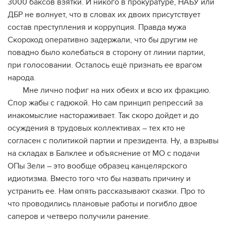
3000 баксов взятки. И никого в прокуратуре, НАБУ или
ДБР не волнует, что в словах их двоих присутствует
состав преступления и коррупция. Правда мужа
Скороход оперативно задержали, что бы другим не
повадно было колебаться в сторону от линии партии,
при голосовании. Осталось ещё признать ее врагом
народа.
Мне лично пофиг на них обеих и всю их фракцию.
Спор жабы с гадюкой. Но сам принцип репрессий за
инакомыслие настораживает. Так скоро дойдет и до
осуждения в трудовых коллективах – тех кто не
согласен с политикой партии и президента. Ну, а взрывы
на складах в Балклее и объяснение от МО с подачи
ОПы Зели – это вообще образец канцелярского
идиотизма. Вместо того что бы назвать причину и
устранить ее. Нам опять рассказывают сказки. Про то
что проводились плановые работы и погибло двое
саперов и четверо получили ранение.