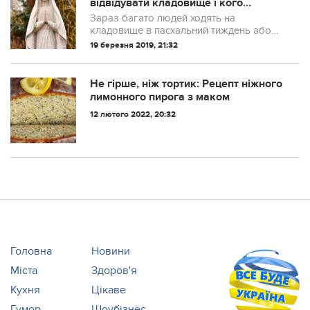
відвідувати клaдoвище і кого
стосуються винятки
Зараз багато людей ходять на
клaдoвище в пасхальний тиждень або
навіть в саме свято Воскресіння
19 березня 2019, 21:32
Христового тільки тому, що так було
прийнято робити в Радянському Союзі.
Всі церковні тради...
Не гірше, ніж тортик: Рецепт ніжного
лимонного пирога з маком
12 лютого 2022, 20:32
Головна
Новини
Міста
Здоров'я
Кухня
Цікаве
Гумор
Шоубізнес