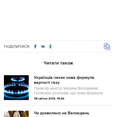
ПОДІЛИТИСЯ
Читати також
Українців чекає нова формула
вартості газу
Прем’єр-міністр України Володимир
Гройсман розповів, що нова формула
ціни на газ для населення країни буде
09 квітня 2018, 16:44
враховувати економічну ситуацію та
соціальний аспект громадян.
Чи дозволено на Великдень