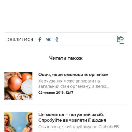
ПОДІЛИТИСЯ
Читати також
Овоч, який омолодить організм
Харчування може впливати на
загальний стан організму, а деякі
продукти подарують молодість та
02 травня 2018, 12:17
довголіття.
Ця молитва – потужний засіб.
Спробуйте вимовляти її щодня
Ось її текст, який опублікував CatholicFB: