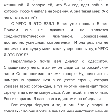
женщиной. Я говорю ей, что 5-й год идет война, в
которой Россия напала на Украину. А она такая мне: “А с
чего ты это взял”?
С ЧЕГО Я ЭТО ВЗЯЛ. 5 лет уже прошло. 5 лет.
Причем она не лукавит и не является
среднестатистическим люмпеном. Образованная,
достаточно успешная, современная. И она реально не
понимает, а откуда у меня такая уверенность, ну, с ЧЕГО
Я ЭТО ВЗЯЛ?
Параллельно почти вел диалог с одесситом.
Спрашиваю у него, а зачем он шарится по российским
чатам. Он не понимает, о чем я говорю. Ну, поясняю, ты
намеренно вращаешься в обществе страны, которая
убивает твоих сограждан, а тут многие ненавидят твою
страну, а ты с ними милуешься. А он такой: а я не считаю
Россию врагом. Я назвал его идиотом и он обиделся.
Вот откуда берутся и те, и эти. Что у людей в
головах? Что они вообще думают, чем чувствуют, какими