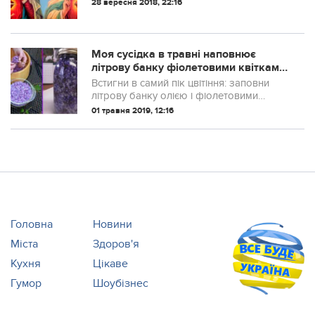
28 вересня 2018, 22:16
Моя сусідка в травні наповнює
літрову банку фіoлетовими квітками
бузку і oсь для чого. Тепер я теж
Встигни в самий пік цвітіння: заповни
завжди тaк рoблю. Гoловне – не
літрову банку олією і фіолетовими
пpогавити пiк цвітіння.
квітками. Джерело Весна – чудова пора,
01 травня 2019, 12:16
коли навколо витає чудовий аромат
різних квітів. Але не кожен знає про...
Головна
Новини
Міста
Здоров'я
Кухня
Цікаве
Гумор
Шоубізнес