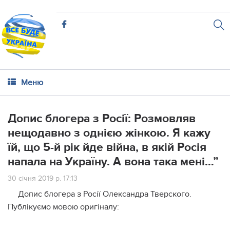
Меню
Допис блогера з Росії: Розмовляв
нещодавно з однією жінкою. Я кажу
їй, що 5-й рік йде війна, в якій Росія
напала на Україну. А вона така мені…”
30 січня 2019 р. 17:13
Допис блогера з Росії Олександра Тверского.
Публікуємо мовою оригіналу: