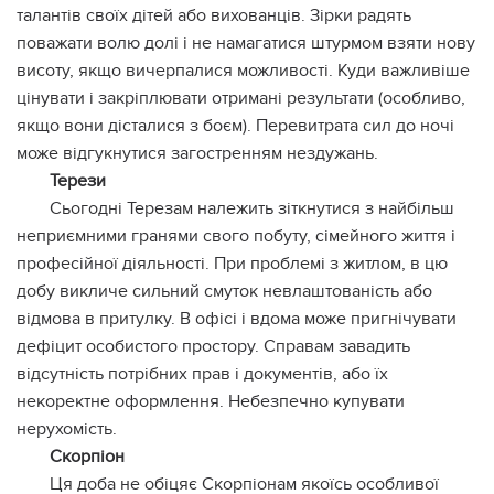
талантів своїх дітей або вихованців. Зірки радять
поважати волю долі і не намагатися штурмом взяти нову
висоту, якщо вичерпалися можливості. Куди важливіше
цінувати і закріплювати отримані результати (особливо,
якщо вони дісталися з боєм). Перевитрата сил до ночі
може відгукнутися загостренням нездужань.
Терези
Сьогодні Терезам належить зіткнутися з найбільш
неприємними гранями свого побуту, сімейного життя і
професійної діяльності. При проблемі з житлом, в цю
добу викличе сильний смуток невлаштованість або
відмова в притулку. В офісі і вдома може пригнічувати
дефіцит особистого простору. Справам завадить
відсутність потрібних прав і документів, або їх
некоректне оформлення. Небезпечно купувати
нерухомість.
Скорпіон
Ця доба не обіцяє Скорпіонам якоїсь особливої