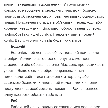
талант і знецінювати досягнення. У групі ризику —
Козороги, народжені в середині січня: вони болісно
приймуть обмеження своїх прав і негативну оцінку своїх
праць. Положення погіршать об'єктивні перешкоди або
хронічні нездужання. Важливо побороти зневіру: воно
пофарбує і колишні успіхи, і перспективи в чорний
колір. Варто утриматися від будь-яких витрат.
Водолій
Водоліям цей день дає обґрунтований привід для
зневіри. Можливе загострене почуття самотності,
самоїдство або образа на долю. Має сенс провести час в
укритті. Якщо є сили, добре попрацювати над
помилками, зайнятися наведенням порядку або
системою безпеки. Відповідний момент для чищення,
посту, дієти, самообмежень, покаяння. Вечір принесе
зміну настрою, обставин або планів.
Риб
Рибам цей день допомагає залишатися реалістами —