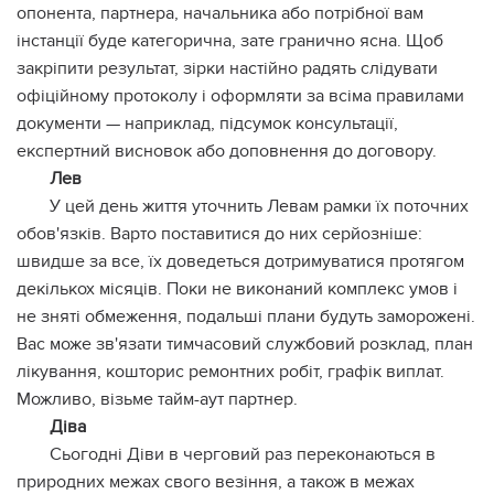
опонента, партнера, начальника або потрібної вам
інстанції буде категорична, зате гранично ясна. Щоб
закріпити результат, зірки настійно радять слідувати
офіційному протоколу і оформляти за всіма правилами
документи — наприклад, підсумок консультації,
експертний висновок або доповнення до договору.
Лев
У цей день життя уточнить Левам рамки їх поточних
обов'язків. Варто поставитися до них серйозніше:
швидше за все, їх доведеться дотримуватися протягом
декількох місяців. Поки не виконаний комплекс умов і
не зняті обмеження, подальші плани будуть заморожені.
Вас може зв'язати тимчасовий службовий розклад, план
лікування, кошторис ремонтних робіт, графік виплат.
Можливо, візьме тайм-аут партнер.
Діва
Сьогодні Діви в черговий раз переконаються в
природних межах свого везіння, а також в межах