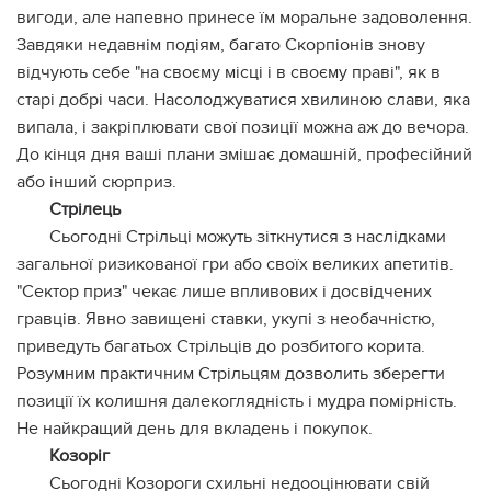
вигоди, але напевно принесе їм моральне задоволення.
Завдяки недавнім подіям, багато Скорпіонів знову
відчують себе "на своєму місці і в своєму праві", як в
старі добрі часи. Насолоджуватися хвилиною слави, яка
випала, і закріплювати свої позиції можна аж до вечора.
До кінця дня ваші плани змішає домашній, професійний
або інший сюрприз.
Стрілець
Сьогодні Стрільці можуть зіткнутися з наслідками
загальної ризикованої гри або своїх великих апетитів.
"Сектор приз" чекає лише впливових і досвідчених
гравців. Явно завищені ставки, укупі з необачністю,
приведуть багатьох Стрільців до розбитого корита.
Розумним практичним Стрільцям дозволить зберегти
позиції їх колишня далекоглядність і мудра помірність.
Не найкращий день для вкладень і покупок.
Козоріг
Сьогодні Козороги схильні недооцінювати свій