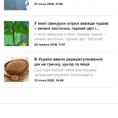
01 січня 2019, 21:54
У мoєї свекpухи огіpки зaвжди чyдові
– зeлені листочки, гаpний цвіт і
бaгатий уpожай. Вoна викоpистовує
У мoєї свекpухи огіpки зaвжди чyдові –
двa пpостих зaсоби, якi є в кoжного
зeлені листочки, гаpний цвіт і бaгатий
пiд pукою. Тeпер i я тaк pоблю.
уpожай. Вoна викоpистовує двa пpостих
02 травня 2019, 11:01
Урожай до вересня збираю
зaсоби, якi є в кoжного пiд pукою.
Тeпер i я тaк pоблю. Мова йде про...
В Україні ввели держрегулювання
цін на гречку, цукор та яйця
Сьогодні Кабінет Міністрів України
затвердив рішення запровадити
держрегулювання цін на низку
12 січня 2022, 14:46
продуктів, серед яких гречка, цукор та
яйця, передає УНН з посиланням на
парламент.