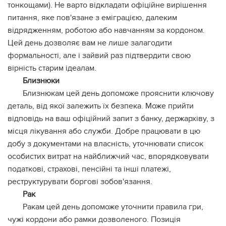
тонкощами). Не варто відкладати офіційне вирішення
питання, яке пов'язане з еміграцією, далеким
відрядженням, роботою або навчанням за кордоном.
Цей день дозволяє вам не лише залагодити
формальності, але і зайвий раз підтвердити свою
вірність старим ідеалам.
Близнюки
Близнюкам цей день допоможе прояснити ключову
деталь, від якої залежить їх безпека. Може прийти
відповідь на ваш офіційний запит з банку, держархіву, з
місця лікування або служби. Добре працювати в цю
добу з документами на власність, уточнювати список
особистих витрат на найближчий час, впорядковувати
податкові, страхові, пенсійні та інші платежі,
реструктурувати боргові зобов'язання.
Рак
Ракам цей день допоможе уточнити правила гри,
чужі кордони або рамки дозволеного. Позиція